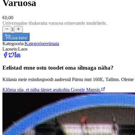
Varuosa
€0,00
Universaalne tõukeratta varuosa erinevatele mudelitele.
1
Lisa korvi
Kategooria
:
Kategoriseerimata
Laoseis
:
Laos
Eelistad enne ostu toodet oma silmaga näha?
Külasta meie esinduspoodi aadressil Pärnu mnt 160E, Tallinn. Oleme 
Klõpsa siia, et näha täpset asukohta Google Mapsis.