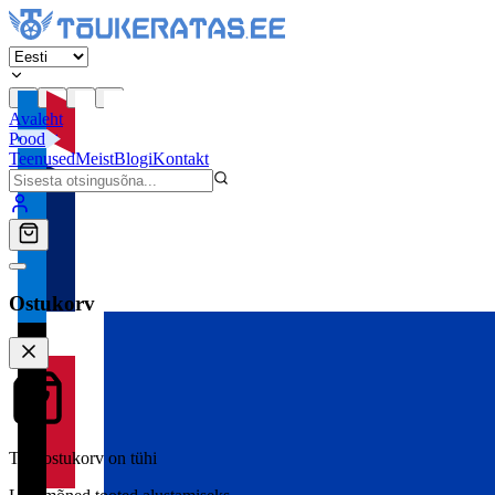
Avaleht
Pood
Teenused
Meist
Blogi
Kontakt
Ostukorv
Teie ostukorv on tühi