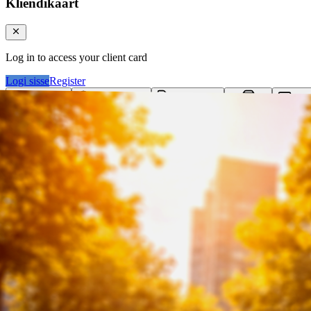
Kliendikaart
Log in to access your client card
Logi sisse
Register
Logi sisse
Otsi tooteid...
Kategooriad
Klie
Ostukorv