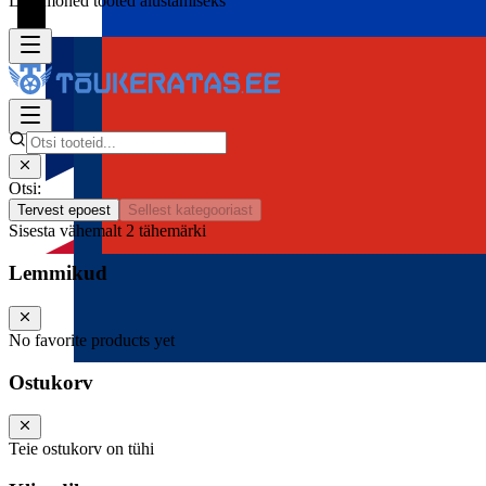
Lisa mõned tooted alustamiseks
Otsi:
Tervest epoest
Sellest kategooriast
Sisesta vähemalt 2 tähemärki
Lemmikud
No favorite products yet
Ostukorv
Teie ostukorv on tühi