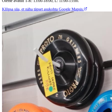
Oleme avatud T-R: 13:00-18:00, L: 11:00-15:00.
Klõpsa siia, et näha täpset asukohta Google Mapsis.