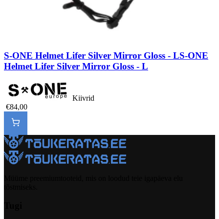
S-ONE Helmet Lifer Silver Mirror Gloss - L
S-ONE
Helmet Lifer Silver Mirror Gloss - L
Kiivrid
€84,00
Müüme preemiumtooteid, mis on loodud teie igapäeva elu
tõstmiseks.
Tugi