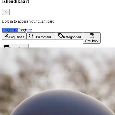
Kliendikaart
Log in to access your client card
Logi sisse
Register
Logi sisse
Otsi tooteid...
Kategooriad
Ostukorv
Kliendikaart