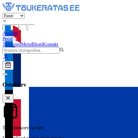
Avaleht
Pood
Teenused
Meist
Blogi
Kontakt
Ostukorv
Teie ostukorv on tühi