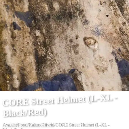
CORE Street Helmet (L-XL -
Black/Red)
Avaleht
/
Pood
/
Kaitse
/
Kiivrid
/
CORE Street Helmet (L-XL -