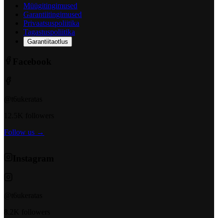
Müügitingimused
Garantiitingimused
Privaatsuspoliitika
Tagastuspoliitika
Garantiitaotlus
Facebook
@t6ukeratas
12.5K followers
Follow us →
Instagram
@t6ukeratas
8.2K followers