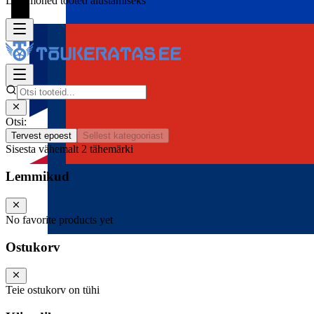
Lisa mõned tooted alustamiseks
Otsi:
Tervest epoest
Sellest kategooriast
Sisesta vähemalt 2 tähemärki
Lemmikud
No favorite products yet
Ostukorv
Teie ostukorv on tühi