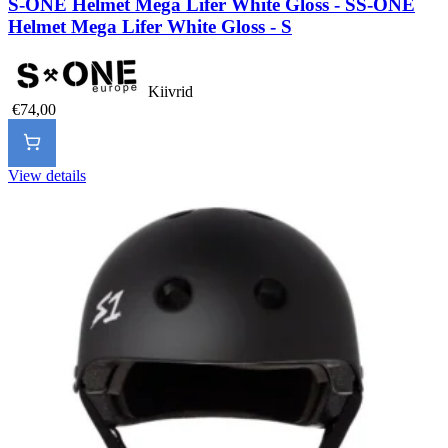
S-ONE Helmet Mega Lifer White Gloss - S
S-ONE
Helmet Mega Lifer White Gloss - S
Kiivrid
€74,00
View details