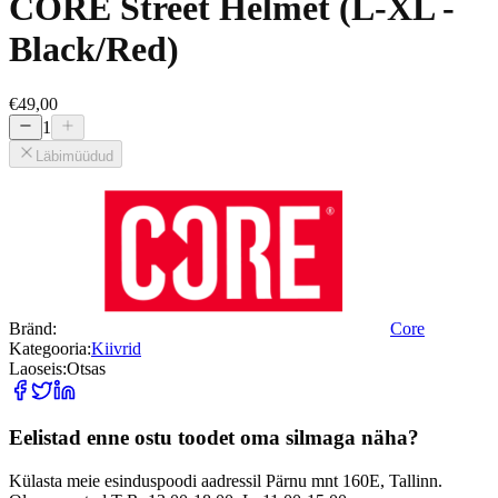
CORE Street Helmet (L-XL -
Black/Red)
€49,00
1
Läbimüüdud
Bränd
:
Core
Kategooria
:
Kiivrid
Laoseis
:
Otsas
Eelistad enne ostu toodet oma silmaga näha?
Külasta meie esinduspoodi aadressil Pärnu mnt 160E, Tallinn.