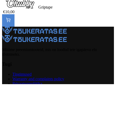
Griptape
€10,00
Müüme preemiumtooteid, mis on loodud teie igapäeva elu
tõstmiseks.
Tugi
Tingimused
Warranty and complaints policy
Privaatsuspoliitika
Return Policy
Garantiitaotlus
Facebook