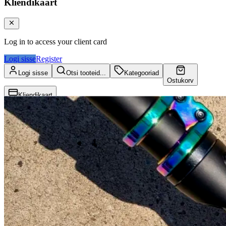
Kliendikaart
Log in to access your client card
Logi sisse
Register
Logi sisse
Otsi tooteid...
Kategooriad
Ostukorv
Kliendikaart