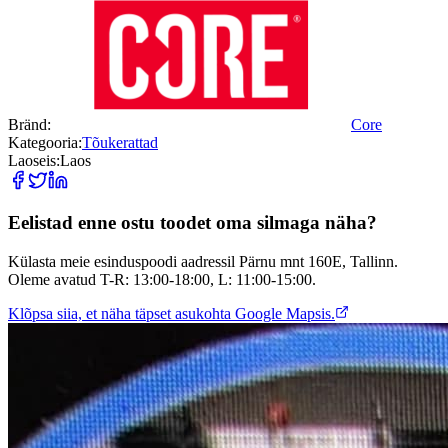
Bränd
:
Core
Kategooria
:
Tõukerattad
Laoseis
:
Laos
Eelistad enne ostu toodet oma silmaga näha?
Külasta meie esinduspoodi aadressil Pärnu mnt 160E, Tallinn.
Oleme avatud T-R: 13:00-18:00, L: 11:00-15:00.
Klõpsa siia, et näha täpset asukohta Google Mapsis.