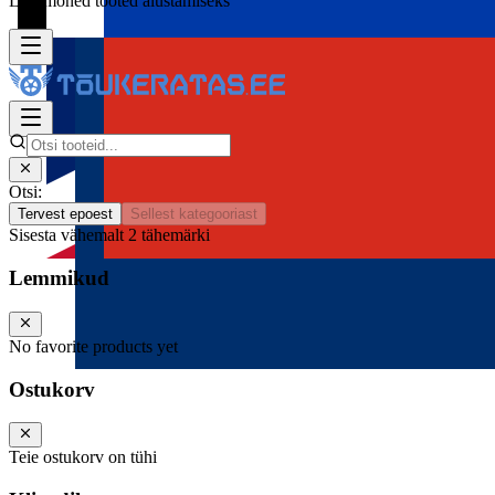
Lisa mõned tooted alustamiseks
Otsi:
Tervest epoest
Sellest kategooriast
Sisesta vähemalt 2 tähemärki
Lemmikud
No favorite products yet
Ostukorv
Teie ostukorv on tühi