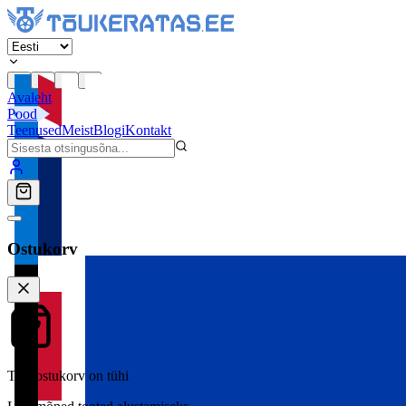
Avaleht
Pood
Teenused
Meist
Blogi
Kontakt
Ostukorv
Teie ostukorv on tühi