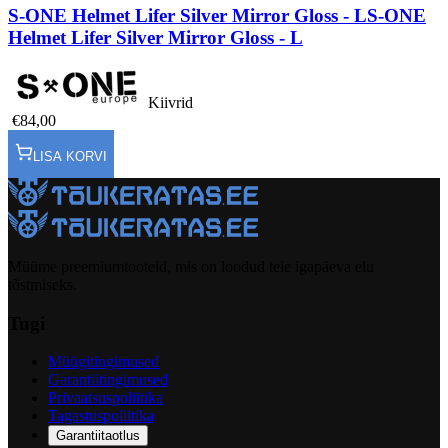
S-ONE Helmet Lifer Silver Mirror Gloss - L
S-ONE
Helmet Lifer Silver Mirror Gloss - L
Kiivrid
€84,00
LISA KORVI
Müüme preemiumtooteid, mis on loodud teie igapäeva elu
tõstmiseks.
Tugi
Müügitingimused
Garantiitingimused
Privaatsuspoliitika
Tagastuspoliitika
Garantiitaotlus