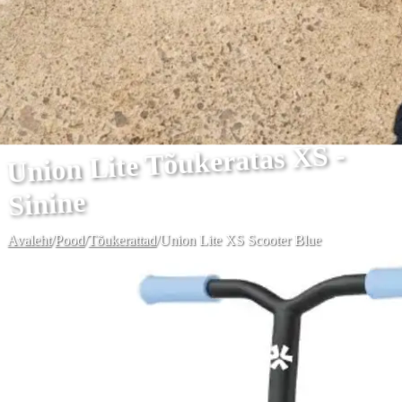
Union Lite Tõukeratas XS -
Sinine
Avaleht
/
Pood
/
Tõukerattad
/
Union Lite XS Scooter Blue