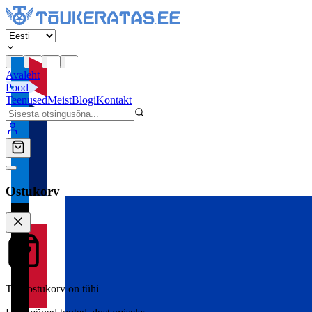
Avaleht
Pood
Teenused
Meist
Blogi
Kontakt
Ostukorv
Teie ostukorv on tühi