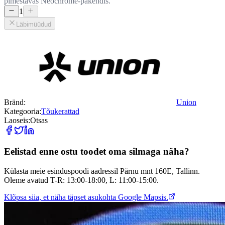
pimestavas Neochrome-pakendis.
1
Läbimüüdud
Bränd:
Union
Kategooria:
Tõukerattad
Laoseis:
Otsas
Eelistad enne ostu toodet oma silmaga näha?
Külasta meie esinduspoodi aadressil Pärnu mnt 160E, Tallinn.
Oleme avatud T-R: 13:00-18:00, L: 11:00-15:00.
Klõpsa siia, et näha täpset asukohta Google Mapsis.