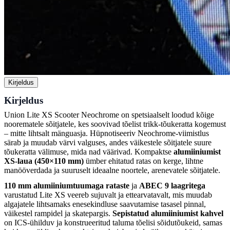
Kirjeldus
Kirjeldus
Union Lite XS Scooter Neochrome on spetsiaalselt loodud kõige
noorematele sõitjatele, kes soovivad tõelist trikk-tõukeratta kogemust
– mitte lihtsalt mänguasja. Hüpnotiseeriv Neochrome-viimistlus
särab ja muudab värvi valguses, andes väikestele sõitjatele suure
tõukeratta välimuse, mida nad väärivad. Kompaktse
alumiiniumist
XS-laua (450×110 mm)
ümber ehitatud ratas on kerge, lihtne
manööverdada ja suuruselt ideaalne noortele, arenevatele sõitjatele.
110 mm alumiiniumtuumaga rataste
ja
ABEC 9 laagritega
varustatud Lite XS veereb sujuvalt ja ettearvatavalt, mis muudab
algajatele lihtsamaks enesekindluse saavutamise tasasel pinnal,
väikestel rampidel ja skatepargis.
Sepistatud alumiiniumist kahvel
on ICS-ühilduv ja konstrueeritud taluma tõelisi sõidutõukeid, samas