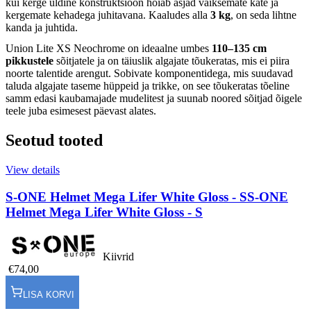
kui kerge üldine konstruktsioon hoiab asjad väiksemate käte ja
kergemate kehadega juhitavana. Kaaludes alla
3 kg
, on seda lihtne
kanda ja juhtida.
Union Lite XS Neochrome on ideaalne umbes
110–135 cm
pikkustele
sõitjatele ja on täiuslik algajate tõukeratas, mis ei piira
noorte talentide arengut. Sobivate komponentidega, mis suudavad
taluda algajate taseme hüppeid ja trikke, on see tõukeratas tõeline
samm edasi kaubamajade mudelitest ja suunab noored sõitjad õigele
teele juba esimesest päevast alates.
Seotud tooted
View details
S-ONE Helmet Mega Lifer White Gloss - S
S-ONE
Helmet Mega Lifer White Gloss - S
Kiivrid
€74,00
LISA KORVI