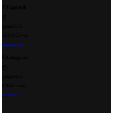
Facebook
@t6ukeratas
12.5K followers
Follow us →
Instagram
@t6ukeratas
8.2K followers
Follow us →