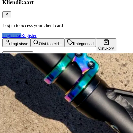
Kliendikaart
Log in to access your client card
Logi sisse
Register
Logi sisse
Otsi tooteid...
Kategooriad
Ostukorv
Kliendikaart