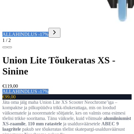
ALLAHINDLUS -17%
1 / 2
Union Lite Tõukeratas XS -
Sinine
€119,00
ALLAHINDLUS -17%
€99,00
Jäta oma jälg maha Union Lite XS Scooter Neochrome’iga –
kompaktse ja pilkupüüdva trikk-tõukerattaga, mis on loodud
väiksematele ja noorematele sõitjatele, kes on valmis oma esimesi
tõelisi trikke sooritama. Tänu väiksele, kuid võimsale
alumiiniumist
XS-raamile
,
110 mm ratastele
ja usaldusväärsetele
ABEC 9
laagritele
pakub see tõukeratas tõelist skatepargi-usaldusväärsust