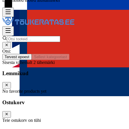
Lisa mõned tooted alustamiseks
Otsi:
Tervest epoest
Sellest kategooriast
Sisesta vähemalt 2 tähemärki
Lemmikud
No favorite products yet
Ostukorv
Teie ostukorv on tühi