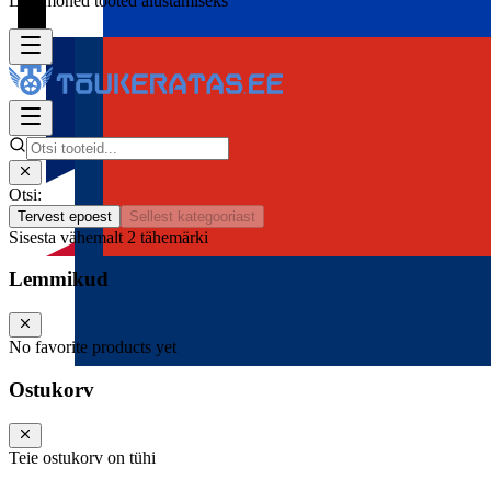
Lisa mõned tooted alustamiseks
Otsi:
Tervest epoest
Sellest kategooriast
Sisesta vähemalt 2 tähemärki
Lemmikud
No favorite products yet
Ostukorv
Teie ostukorv on tühi