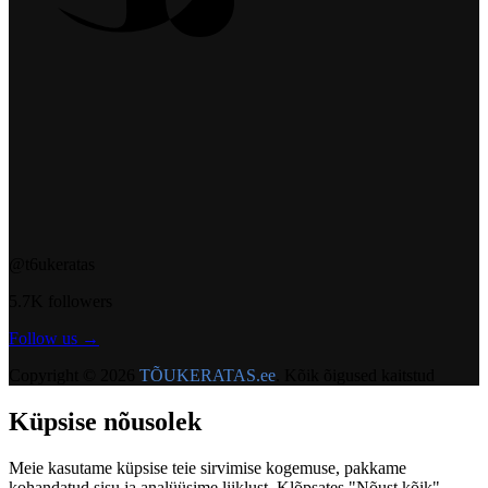
@t6ukeratas
5.7K followers
Follow us →
Copyright © 2026
TÕUKERATAS.ee
. Kõik õigused kaitstud
Küpsise nõusolek
Meie kasutame küpsise teie sirvimise kogemuse, pakkame
kohandatud sisu ja analüüsime liiklust. Klõpsates "Nõust kõik",