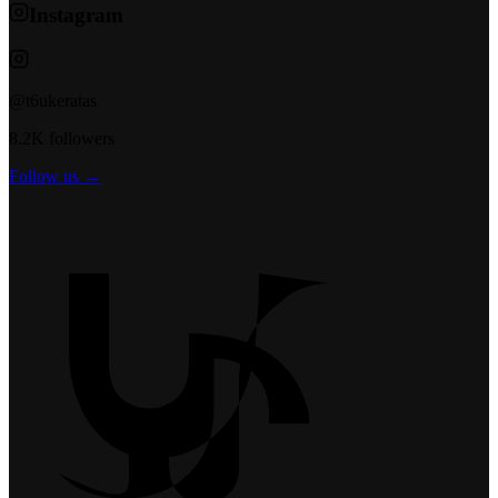
Instagram
@t6ukeratas
8.2K followers
Follow us →