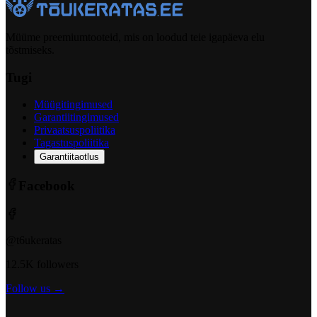
Müüme preemiumtooteid, mis on loodud teie igapäeva elu
tõstmiseks.
Tugi
Müügitingimused
Garantiitingimused
Privaatsuspoliitika
Tagastuspoliitika
Garantiitaotlus
Facebook
@t6ukeratas
12.5K followers
Follow us →