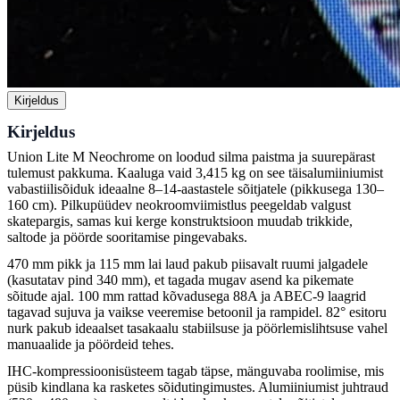
Kirjeldus
Kirjeldus
Union Lite M Neochrome on loodud silma paistma ja suurepärast
tulemust pakkuma. Kaaluga vaid 3,415 kg on see täisalumiiniumist
vabastiilisõiduk ideaalne 8–14-aastastele sõitjatele (pikkusega 130–
160 cm). Pilkupüüdev neokroomviimistlus peegeldab valgust
skatepargis, samas kui kerge konstruktsioon muudab trikkide,
saltode ja pöörde sooritamise pingevabaks.
470 mm pikk ja 115 mm lai laud pakub piisavalt ruumi jalgadele
(kasutatav pind 340 mm), et tagada mugav asend ka pikemate
sõitude ajal. 100 mm rattad kõvadusega 88A ja ABEC-9 laagrid
tagavad sujuva ja vaikse veeremise betoonil ja rampidel. 82° esitoru
nurk pakub ideaalset tasakaalu stabiilsuse ja pöörlemislihtsuse vahel
manuaalide ja pöördeid tehes.
IHC-kompressioonisüsteem tagab täpse, mänguvaba roolimise, mis
püsib kindlana ka rasketes sõidutingimustes. Alumiiniumist juhtraud