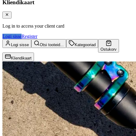
Kliendikaart
Log in to access your client card
Logi sisse
Register
Logi sisse
Otsi tooteid...
Kategooriad
Ostukorv
Kliendikaart