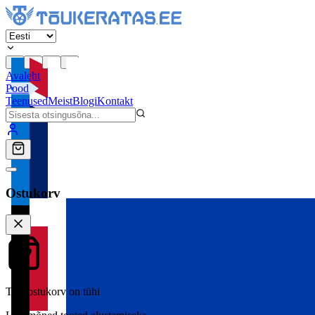
Avaleht
Pood
Teenused
Meist
Blogi
Kontakt
Ostukorv
Teie ostukorv on tühi