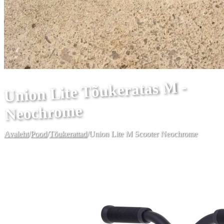
Union Lite Tõukeratas M -
Neochrome
Avaleht
/
Pood
/
Tõukerattad
/
Union Lite M Scooter Neochrome