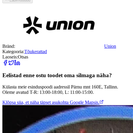
Läbimüüdud
Bränd:
Union
Kategooria:
Tõukerattad
Laoseis:
Otsas
Eelistad enne ostu toodet oma silmaga näha?
Külasta meie esinduspoodi aadressil Pärnu mnt 160E, Tallinn.
Oleme avatud T-R: 13:00-18:00, L: 11:00-15:00.
Klõpsa siia, et näha täpset asukohta Google Mapsis.