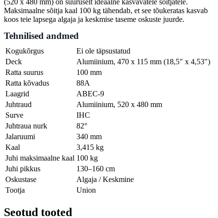
(520 x 480 mm) on suuruselt ideaalne kasvavatele sõitjatele.
Maksimaalne sõitja kaal 100 kg tähendab, et see tõukeratas kasvab
koos teie lapsega algaja ja keskmise taseme oskuste juurde.
Tehnilised andmed
Kogukõrgus
Ei ole täpsustatud
Deck
Alumiinium, 470 x 115 mm (18,5" x 4,53")
Ratta suurus
100 mm
Ratta kõvadus
88A
Laagrid
ABEC-9
Juhtraud
Alumiinium, 520 x 480 mm
Surve
IHC
Juhtraua nurk
82°
Jalaruumi
340 mm
Kaal
3,415 kg
Juhi maksimaalne kaal
100 kg
Juhi pikkus
130–160 cm
Oskustase
Algaja / Keskmine
Tootja
Union
Seotud tooted