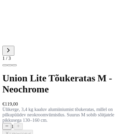
1 / 3
Union Lite Tõukeratas M -
Neochrome
€119,00
Ülikerge, 3,4 kg kaaluv alumiiniumist tõukeratas, millel on
pilkupüüdev neokroomviimistlus. Suurus M sobib sõitjatele
pikkusega 130–160 cm.
1