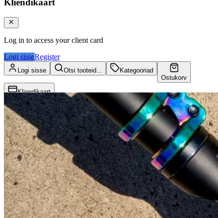
Kliendikaart
Log in to access your client card
Logi sisse
Register
Logi sisse
Otsi tooteid...
Kategooriad
Ostukorv
Kliendikaart