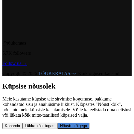
@t6ukeratas
5.7K followers
Follow us →
Copyright ©
2026
TÕUKERATAS.ee
.
Kõik õigused kaitstud
Küpsise nõusolek
Meie kasutame küpsise teie sirvimise kogemuse, pakkame
kohandatud sisu ja analüüsime liiklust. Klõpsates "Nõust kõik",
nõustute meie küpsiste kasutamisele. Võite ka eelistada oma eelistusi
või lükata kõik mitte-taarilised küpsised välja.
Kohanda
Lükka kõik tagasi
Nõustu kõigega