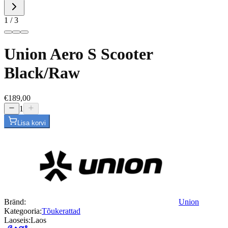
1
/
3
Union Aero S Scooter
Black/Raw
€189,00
1
Lisa korvi
Bränd
:
Union
Kategooria
:
Tõukerattad
Laoseis
:
Laos