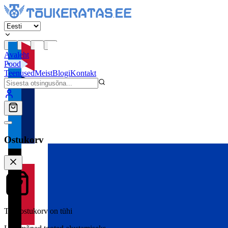
Avaleht
Pood
Teenused
Meist
Blogi
Kontakt
Ostukorv
Teie ostukorv on tühi