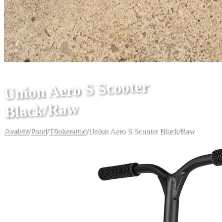
Union Aero S Scooter
Black/Raw
Avaleht
/
Pood
/
Tõukerattad
/
Union Aero S Scooter Black/Raw