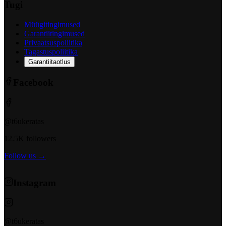
Tugi
Müügitingimused
Garantiitingimused
Privaatsuspoliitika
Tagastuspoliitika
Garantiitaotlus
Facebook
@t6ukeratas
12.5K followers
Follow us →
Instagram
@t6ukeratas