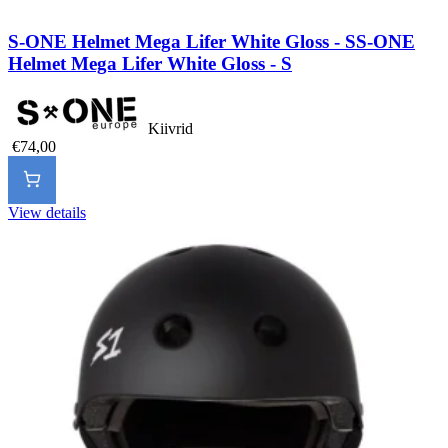
S-ONE Helmet Mega Lifer White Gloss - S
S-ONE
Helmet Mega Lifer White Gloss - S
Kiivrid
€74,00
View details