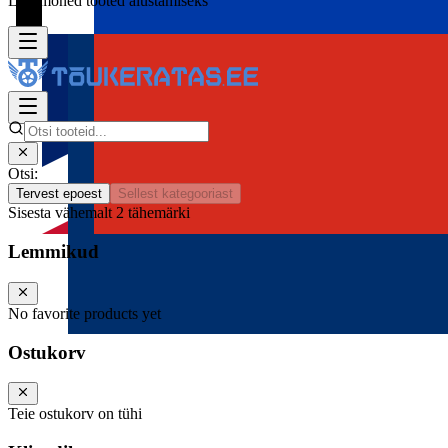
Lisa mõned tooted alustamiseks
Otsi:
Tervest epoest
Sellest kategooriast
Sisesta vähemalt 2 tähemärki
Lemmikud
No favorite products yet
Ostukorv
Teie ostukorv on tühi