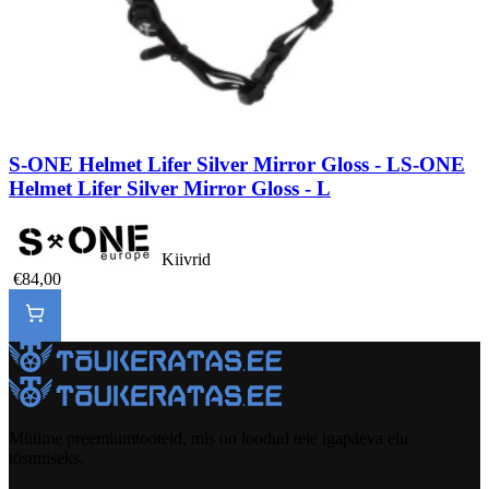
S-ONE Helmet Lifer Silver Mirror Gloss - L
S-ONE
Helmet Lifer Silver Mirror Gloss - L
Kiivrid
€84,00
Müüme preemiumtooteid, mis on loodud teie igapäeva elu
tõstmiseks.