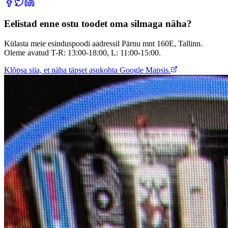
Eelistad enne ostu toodet oma silmaga näha?
Külasta meie esinduspoodi aadressil Pärnu mnt 160E, Tallinn.
Oleme avatud T-R: 13:00-18:00, L: 11:00-15:00.
Klõpsa siia, et näha täpset asukohta Google Mapsis.