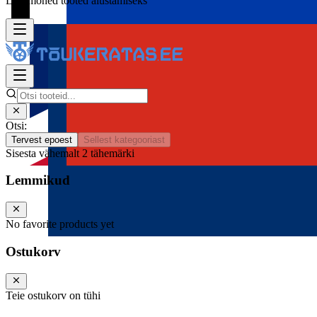
Lisa mõned tooted alustamiseks
Otsi:
Tervest epoest
Sellest kategooriast
Sisesta vähemalt 2 tähemärki
Lemmikud
No favorite products yet
Ostukorv
Teie ostukorv on tühi