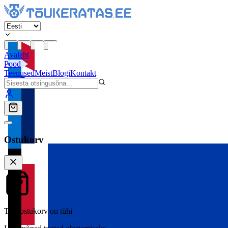
Avaleht
Pood
Teenused
Meist
Blogi
Kontakt
Ostukorv
Teie ostukorv on tühi