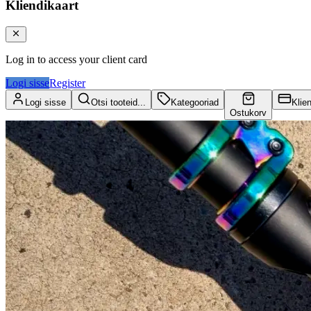
Kliendikaart
Log in to access your client card
Logi sisse
Register
Logi sisse
Otsi tooteid...
Kategooriad
Klie
Ostukorv