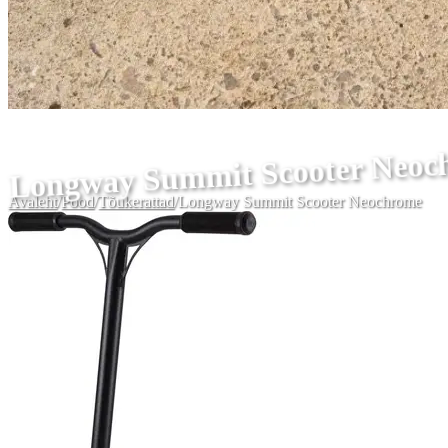
Longway Summit Scooter Neoc
Avaleht
/
Pood
/
Tõukerattad
/
Longway Summit Scooter Neochrome