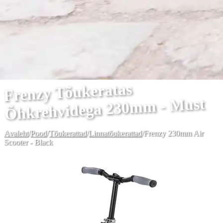
Frenzy Tõukeratas
Õhkrehvidega 230mm - Must
Avaleht
/
Pood
/
Tõukerattad
/
Linnatõukerattad
/
Frenzy 230mm Air
Scooter - Black