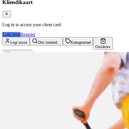
Kliendikaart
Log in to access your client card
Logi sisse
Register
Logi sisse
Otsi tooteid...
Kategooriad
Ostukorv
Kliendikaart