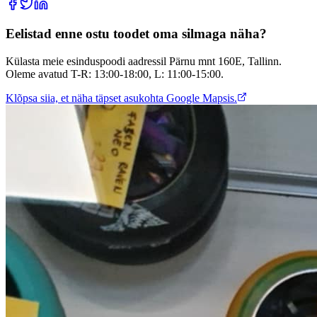
Eelistad enne ostu toodet oma silmaga näha?
Külasta meie esinduspoodi aadressil Pärnu mnt 160E, Tallinn.
Oleme avatud T-R: 13:00-18:00, L: 11:00-15:00.
Klõpsa siia, et näha täpset asukohta Google Mapsis.