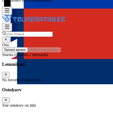
Lisa mõned tooted alustamiseks
Otsi:
Tervest epoest
Sellest kategooriast
Sisesta vähemalt 2 tähemärki
Lemmikud
No favorite products yet
Ostukorv
Teie ostukorv on tühi