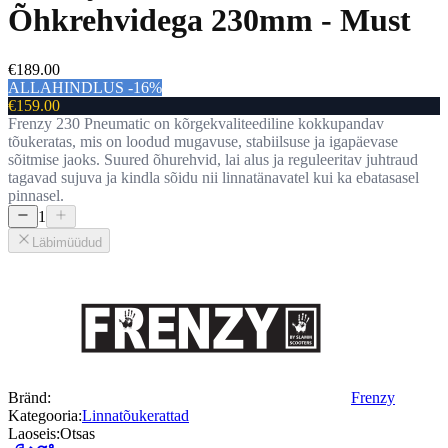
Õhkrehvidega 230mm - Must
€189.00
ALLAHINDLUS -16%
€159.00
Frenzy 230 Pneumatic on kõrgekvaliteediline kokkupandav
tõukeratas, mis on loodud mugavuse, stabiilsuse ja igapäevase
sõitmise jaoks. Suured õhurehvid, lai alus ja reguleeritav juhtraud
tagavad sujuva ja kindla sõidu nii linnatänavatel kui ka ebatasasel
pinnasel.
1
Läbimüüdud
Bränd:
Frenzy
Kategooria:
Linnatõukerattad
Laoseis:
Otsas