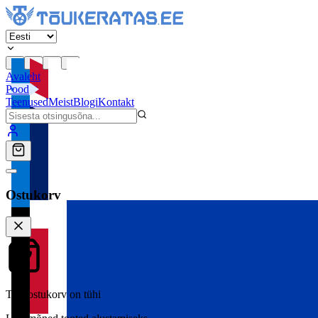
Avaleht
Pood
Teenused
Meist
Blogi
Kontakt
Ostukorv
Teie ostukorv on tühi