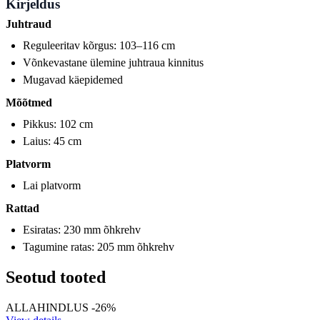
Kirjeldus
Juhtraud
Reguleeritav kõrgus: 103–116 cm
Võnkevastane ülemine juhtraua kinnitus
Mugavad käepidemed
Mõõtmed
Pikkus: 102 cm
Laius: 45 cm
Platvorm
Lai platvorm
Rattad
Esiratas: 230 mm õhkrehv
Tagumine ratas: 205 mm õhkrehv
Seotud tooted
ALLAHINDLUS -26%