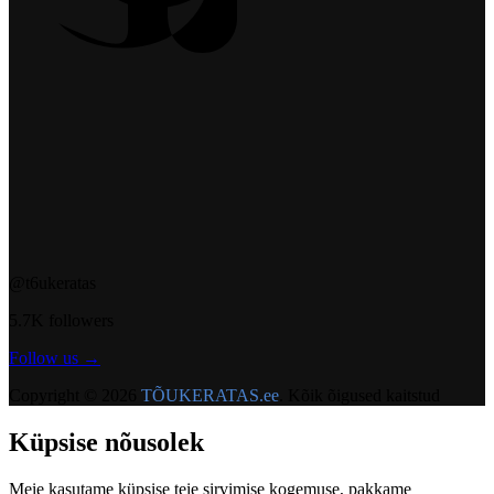
@t6ukeratas
5.7K followers
Follow us →
Copyright © 2026
TÕUKERATAS.ee
. Kõik õigused kaitstud
Küpsise nõusolek
Meie kasutame küpsise teie sirvimise kogemuse, pakkame