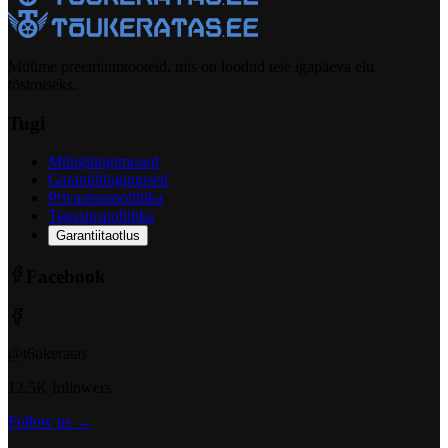
Müüme preemiumtooteid, mis on loodud teie igapäeva elu
tõstmiseks.
Tugi
Müügitingimused
Garantiitingimused
Privaatsuspoliitika
Tagastuspoliitika
Garantiitaotlus
Facebook
@t6ukeratas
12.5K followers
Follow us →