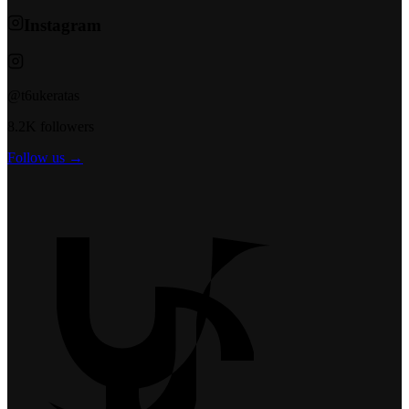
Instagram
@t6ukeratas
8.2K followers
Follow us →