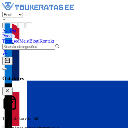
Avaleht
Pood
Teenused
Meist
Blogi
Kontakt
Ostukorv
Teie ostukorv on tühi