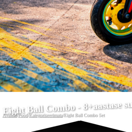
Eight Ball Combo - 8+aastase 
Avaleht
/
Pood
/
Kategoriseerimata
/
Eight Ball Combo Set