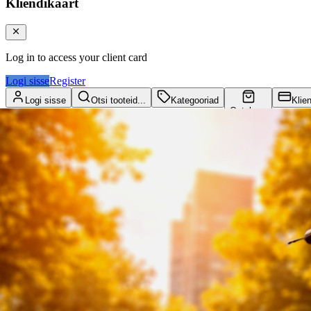
Kliendikaart
Log in to access your client card
Logi sisse
Register
Logi sisse
Otsi tooteid...
Kategooriad
Klie
Ostukorv