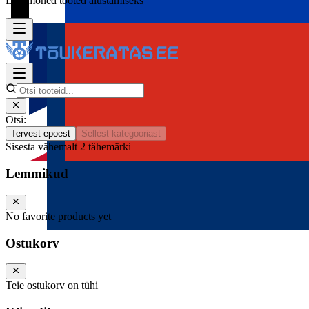
Lisa mõned tooted alustamiseks
Otsi:
Tervest epoest
Sellest kategooriast
Sisesta vähemalt 2 tähemärki
Lemmikud
No favorite products yet
Ostukorv
Teie ostukorv on tühi