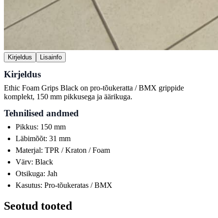
Kirjeldus
Lisainfo
Kirjeldus
Ethic Foam Grips Black on pro-tõukeratta / BMX grippide
komplekt, 150 mm pikkusega ja äärikuga.
Tehnilised andmed
Pikkus: 150 mm
Läbimõõt: 31 mm
Materjal: TPR / Kraton / Foam
Värv: Black
Otsikuga: Jah
Kasutus: Pro-tõukeratas / BMX
Seotud tooted