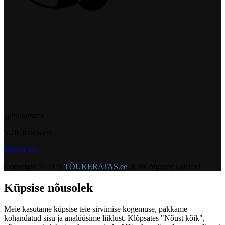
@t6ukeratas
5.7K followers
Follow us →
Copyright © 2026
TÕUKERATAS.ee
. Kõik õigused kaitstud
Küpsise nõusolek
Meie kasutame küpsise teie sirvimise kogemuse, pakkame
kohandatud sisu ja analüüsime liiklust. Klõpsates "Nõust kõik",