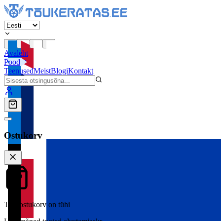
Avaleht
Pood
Teenused
Meist
Blogi
Kontakt
Ostukorv
Teie ostukorv on tühi