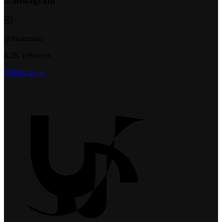
Instagram
@t6ukeratas
8.2K followers
Follow us →