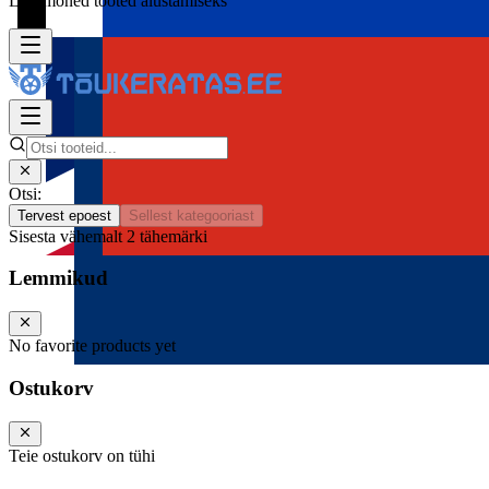
Lisa mõned tooted alustamiseks
Otsi:
Tervest epoest
Sellest kategooriast
Sisesta vähemalt 2 tähemärki
Lemmikud
No favorite products yet
Ostukorv
Teie ostukorv on tühi