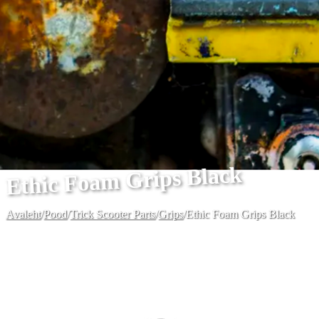
Ethic Foam Grips Black
Avaleht
/
Pood
/
Trick Scooter Parts
/
Grips
/
Ethic Foam Grips Black