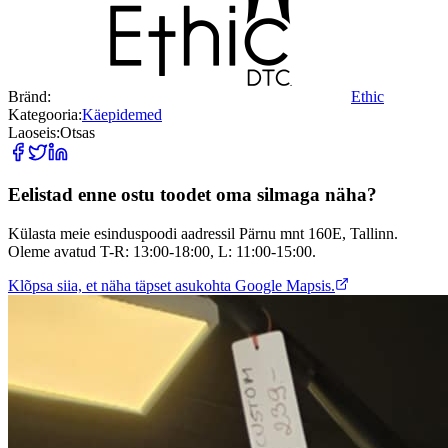
Bränd:
Ethic
Kategooria:
Käepidemed
Laoseis:
Otsas
Eelistad enne ostu toodet oma silmaga näha?
Külasta meie esinduspoodi aadressil Pärnu mnt 160E, Tallinn.
Oleme avatud T-R: 13:00-18:00, L: 11:00-15:00.
Klõpsa siia, et näha täpset asukohta Google Mapsis.