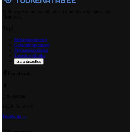
Müüme preemiumtooteid, mis on loodud teie igapäeva elu
tõstmiseks.
Tugi
Müügitingimused
Garantiitingimused
Privaatsuspoliitika
Tagastuspoliitika
Garantiitaotlus
Facebook
@t6ukeratas
12.5K followers
Follow us →