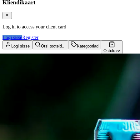
Kliendikaart
Log in to access your client card
Logi sisse
Register
Logi sisse
Otsi tooteid...
Kategooriad
Ostukorv
Kliendikaart