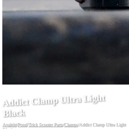
Addict Clamp Ultra Light
Black
Avaleht
/
Pood
/
Trick Scooter Parts
/
Clamps
/
Addict Clamp Ultra Light