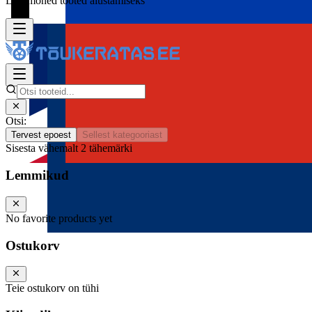
Lisa mõned tooted alustamiseks
Otsi:
Tervest epoest
Sellest kategooriast
Sisesta vähemalt 2 tähemärki
Lemmikud
No favorite products yet
Ostukorv
Teie ostukorv on tühi