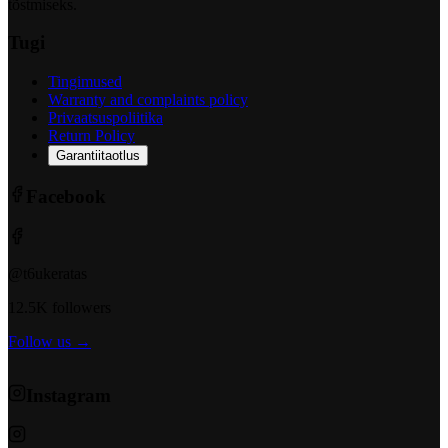
tõstmiseks.
Tugi
Tingimused
Warranty and complaints policy
Privaatsuspoliitika
Return Policy
Garantiitaotlus
Facebook
@t6ukeratas
12.5K followers
Follow us →
Instagram