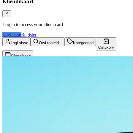
Kliendikaart
Log in to access your client card
Logi sisse
Register
Logi sisse
Otsi tooteid...
Kategooriad
Ostukorv
Kliendikaart