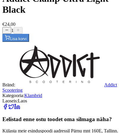
Black
€24,00
1
Lisa korvi
Bränd
:
Addict
Scootering
Kategooria
:
Klambrid
Laoseis
:
Laos
Eelistad enne ostu toodet oma silmaga näha?
Külasta meie esinduspoodi aadressil Pärnu mnt 160E, Tallinn.