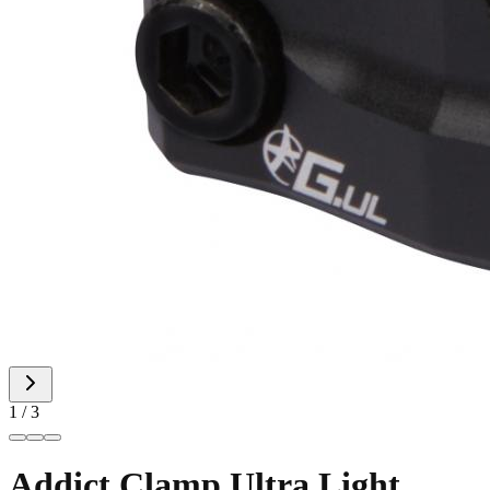
1
/
3
Addict Clamp Ultra Light