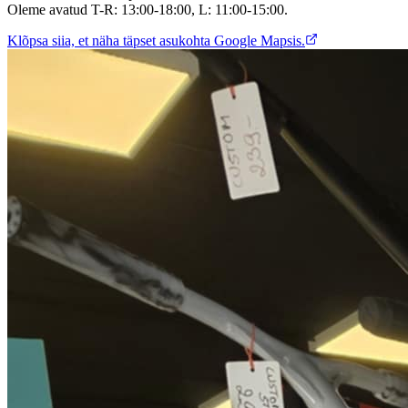
Oleme avatud T-R: 13:00-18:00, L: 11:00-15:00.
Klõpsa siia, et näha täpset asukohta Google Mapsis.