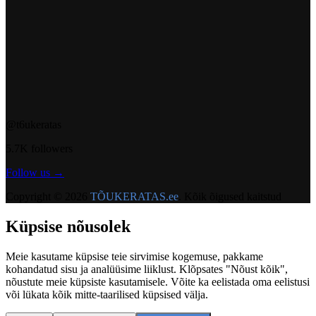
@t6ukeratas
5.7K followers
Follow us →
Copyright ©
2026
TÕUKERATAS.ee
.
Kõik õigused kaitstud
Küpsise nõusolek
Meie kasutame küpsise teie sirvimise kogemuse, pakkame
kohandatud sisu ja analüüsime liiklust. Klõpsates "Nõust kõik",
nõustute meie küpsiste kasutamisele. Võite ka eelistada oma eelistusi
või lükata kõik mitte-taarilised küpsised välja.