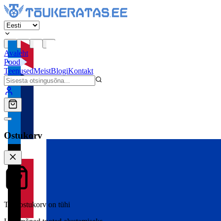
Avaleht
Pood
Teenused
Meist
Blogi
Kontakt
Ostukorv
Teie ostukorv on tühi