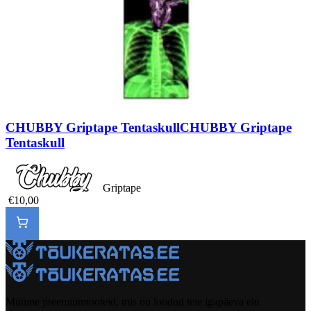
CHUBBY Griptape Tentaskull
CHUBBY Griptape
Tentaskull
Griptape
€10,00
Müüme preemiumtooteid, mis on loodud teie igapäeva elu