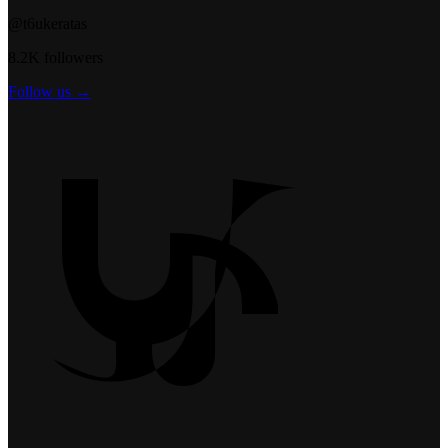
@t6ukeratas
8.2K followers
Follow us →