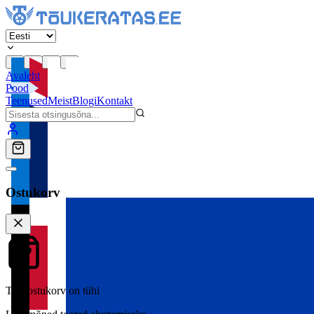
Avaleht
Pood
Teenused
Meist
Blogi
Kontakt
Ostukorv
Teie ostukorv on tühi