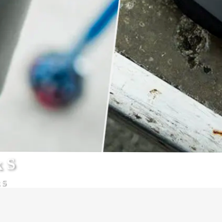
k S
 S