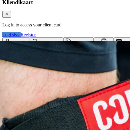
Kliendikaart
Log in to access your client card
Logi sisse
Register
Logi sisse
Otsi tooteid...
Kategooriad
Klie
Ostukorv