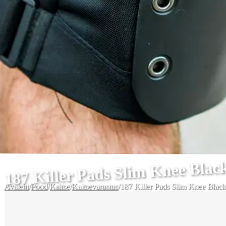
187 Killer Pads Slim Knee Blac
Avaleht
/
Pood
/
Kaitse
/
Kaitsevarustus
/
187 Killer Pads Slim Knee Black