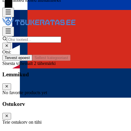
Lisa mõned tooted alustamiseks
Otsi:
Tervest epoest
Sellest kategooriast
Sisesta vähemalt 2 tähemärki
Lemmikud
No favorite products yet
Ostukorv
Teie ostukorv on tühi