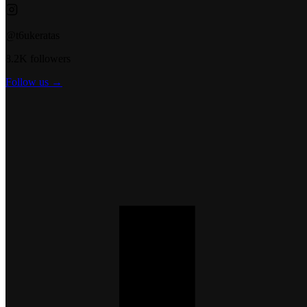
@t6ukeratas
8.2K followers
Follow us →