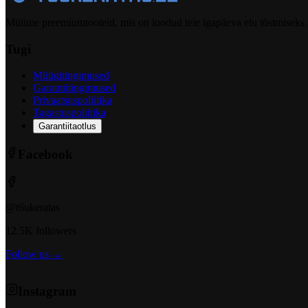
Müüme preemiumtooteid, mis on loodud teie igapäeva elu tõstmiseks.
Tugi
Müügitingimused
Garantiitingimused
Privaatsuspoliitika
Tagastuspoliitika
Garantiitaotlus
Facebook
@t6ukeratas
12.5K followers
Follow us →
Instagram