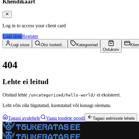
Kliendikaart
Log in to access your client card
Logi sisse
Register
Logi sisse
Otsi tooteid...
Kategooriad
Klie
Ostukorv
404
Lehte ei leitud
Otsitud lehte
ei eksisteeri.
/uncategorized/hello-world/
Leht võis olla liigutatud, kustutatud või kunagi olemata.
Tagasi avalehele
Vaata toodete poodi
Tagasi eelmisele lehele