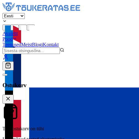
Avaleht
Pood
Teenused
Meist
Blogi
Kontakt
Ostukorv
Teie ostukorv on tühi