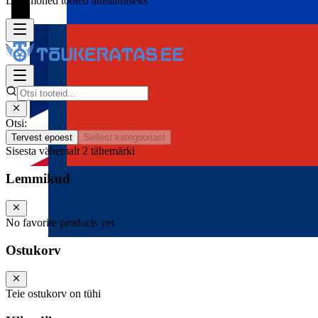
Lisa mõned tooted alustamiseks
Otsi:
Tervest epoest
Sellest kategooriast
Sisesta vähemalt 2 tähemärki
Lemmikud
No favorite products yet
Ostukorv
Teie ostukorv on tühi