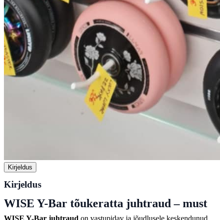
Kirjeldus
Kirjeldus
WISE Y-Bar tõukeratta juhtraud – must
WISE Y-Bar juhtraud
on vastupidav ja jõudlusele keskendunud