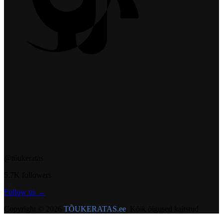
@t6ukeratas
5.7K followers
Follow us →
Copyright © 2026
TÕUKERATAS.ee
. Kõik õigused kaitstud