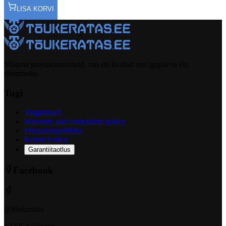
LISA KORVI
Müüme preemiumtooteid, mis on loodud teie igapäeva elu
tõstmiseks.
Tugi
Tingimused
Warranty and complaints policy
Privaatsuspoliitika
Return Policy
Garantiitaotlus
Facebook
@t6ukeratas