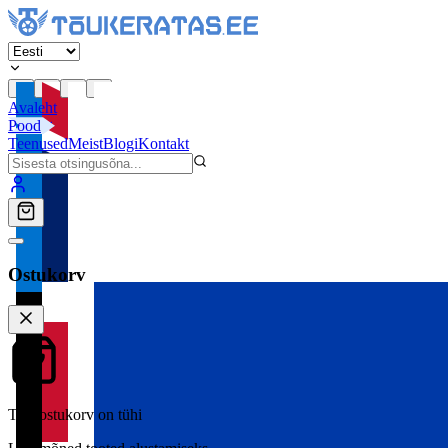
Avaleht
Pood
Teenused
Meist
Blogi
Kontakt
Ostukorv
Teie ostukorv on tühi