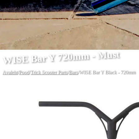
WISE Bar Y 720mm - Must
Avaleht
/
Pood
/
Trick Scooter Parts
/
Bars
/
WISE Bar Y Black - 720mm