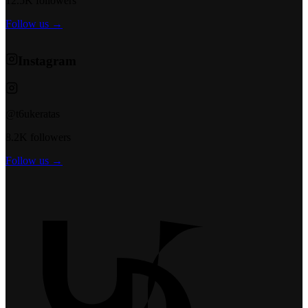
12.5K followers
Follow us →
Instagram
@t6ukeratas
8.2K followers
Follow us →