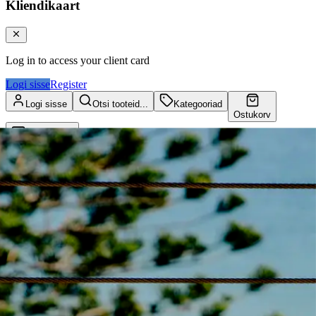
Kliendikaart
Log in to access your client card
Logi sisse
Register
Logi sisse
Otsi tooteid...
Kategooriad
Ostukorv
Kliendikaart