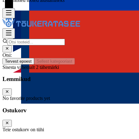
Lisa mõned tooted alustamiseks
Otsi:
Tervest epoest
Sellest kategooriast
Sisesta vähemalt 2 tähemärki
Lemmikud
No favorite products yet
Ostukorv
Teie ostukorv on tühi