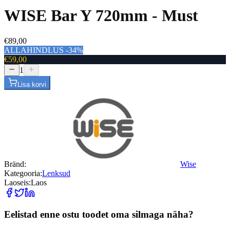
WISE Bar Y 720mm - Must
€89,00
ALLAHINDLUS -34%
€59,00
1
Lisa korvi
Bränd:
Wise
Kategooria:
Lenksud
Laoseis:
Laos
Eelistad enne ostu toodet oma silmaga näha?