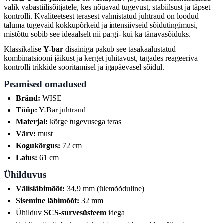
valik vabastiilisõitjatele, kes nõuavad tugevust, stabiilsust ja täpset
kontrolli. Kvaliteetsest terasest valmistatud juhtraud on loodud
taluma tugevaid kokkupõrkeid ja intensiivseid sõidutingimusi,
mistõttu sobib see ideaalselt nii pargi- kui ka tänavasõiduks.
Klassikalise
Y-bar
disainiga pakub see tasakaalustatud
kombinatsiooni jäikust ja kerget juhitavust, tagades reageeriva
kontrolli trikkide sooritamisel ja igapäevasel sõidul.
Peamised omadused
Bränd:
WISE
Tüüp:
Y-Bar juhtraud
Materjal:
kõrge tugevusega teras
Värv:
must
Kogukõrgus:
72 cm
Laius:
61 cm
Ühilduvus
Välisläbimõõt:
34,9 mm (ülemõõduline)
Sisemine läbimõõt:
32 mm
Ühilduv
SCS-survesüsteem
idega