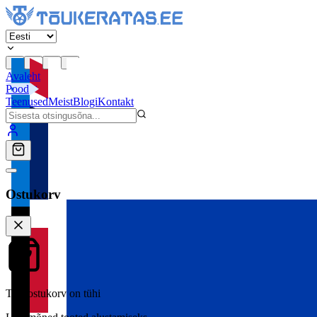
Avaleht
Pood
Teenused
Meist
Blogi
Kontakt
Ostukorv
Teie ostukorv on tühi