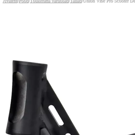
Avaleht
/
Pood
/
Tõukeratta varuosad
/
Tallad
/
Union Vibe Pro Scooter D