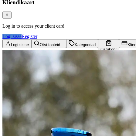
Kliendikaart
Log in to access your client card
Logi sisse
Register
Logi sisse
Otsi tooteid...
Kategooriad
Klie
Ostukorv