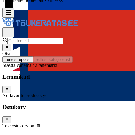
Lisa mõned tooted alustamiseks
Otsi:
Tervest epoest
Sellest kategooriast
Sisesta vähemalt 2 tähemärki
Lemmikud
No favorite products yet
Ostukorv
Teie ostukorv on tühi