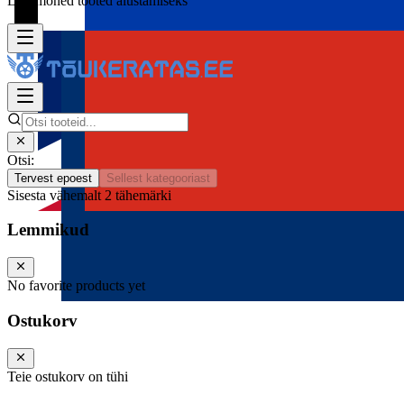
Lisa mõned tooted alustamiseks
Otsi:
Tervest epoest
Sellest kategooriast
Sisesta vähemalt 2 tähemärki
Lemmikud
No favorite products yet
Ostukorv
Teie ostukorv on tühi