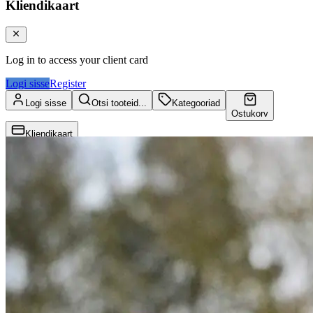
Kliendikaart
Log in to access your client card
Logi sisse
Register
Logi sisse
Otsi tooteid...
Kategooriad
Ostukorv
Kliendikaart