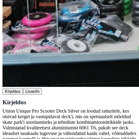
Kirjeldus
Lisainfo
Kirjeldus
Union Unique Pro Scooter Deck Silver on loodud ratturitele, kes
otsivad kerget ja vastupidavat deck'i, mis on spetsiaalselt mõeldud
skate park'i sooritamiseks ja tehniliste kombinatsioonitrikkide jaoks.
Valmistatud kvaliteetsest alumiiniumist 6061 T6, pakub see deck
ideaalset tasakaalu tugevuse ja vähendatud kaalu vahel, võimaldades
paremat kontrolli ja lihtsamat manööverdusvõimet keeruliste trikkide