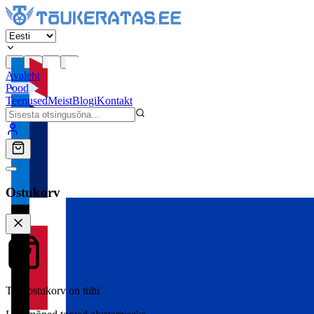
Avaleht
Pood
Teenused
Meist
Blogi
Kontakt
Ostukorv
Teie ostukorv on tühi