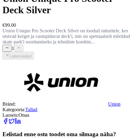
Deck Silver
€99.00
Union Unique Pro Scooter Deck Silver on loodud ratturitele, kes
otsivad kerget ja vastupidavat deck'i, mis on spetsiaalselt mõeldud
skate park'i sooritamiseks ja tehniliste kombin...
1
Läbimüüdud
Bränd:
Union
Kategooria:
Tallad
Laoseis:
Otsas
Eelistad enne ostu toodet oma silmaga näha?