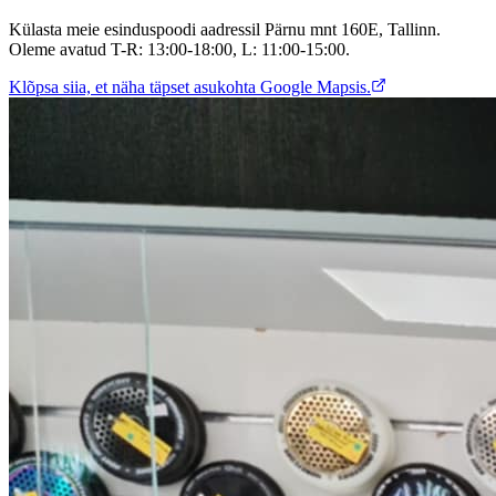
Külasta meie esinduspoodi aadressil Pärnu mnt 160E, Tallinn.
Oleme avatud T-R: 13:00-18:00, L: 11:00-15:00.
Klõpsa siia, et näha täpset asukohta Google Mapsis.