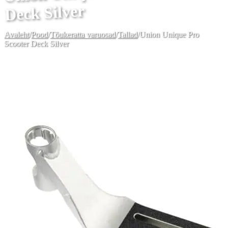
Deck Silver
Avaleht
/
Pood
/
Tõukeratta varuosad
/
Tallad
/
Union Unique Pro
Scooter Deck Silver