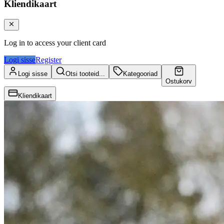
Kliendikaart
Log in to access your client card
Logi sisse
Register
Logi sisse
Otsi tooteid...
Kategooriad
Ostukorv
Kliendikaart