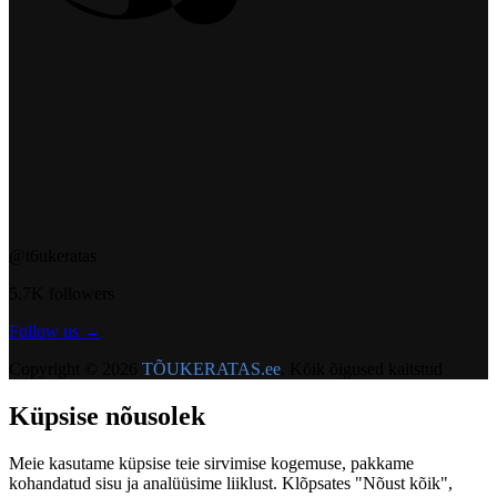
@t6ukeratas
5.7K followers
Follow us →
Copyright © 2026
TÕUKERATAS.ee
. Kõik õigused kaitstud
Küpsise nõusolek
Meie kasutame küpsise teie sirvimise kogemuse, pakkame
kohandatud sisu ja analüüsime liiklust. Klõpsates "Nõust kõik",