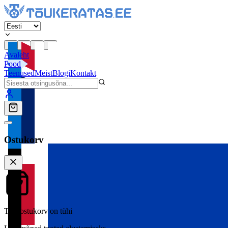
Avaleht
Pood
Teenused
Meist
Blogi
Kontakt
Ostukorv
Teie ostukorv on tühi