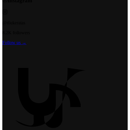
Instagram
@t6ukeratas
8.2K followers
Follow us →