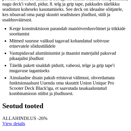
nagu deck'i vahed, pidur, 8. telg ja grip tape, pakkudes täielikku
seadistust koheseks kasutamiseks. See deck on ideaalne sõitjatele,
kes nõuavad oma pargi skuutri seadistuses jõudlust, stiili ja
usaldusväärsust.
Kerge konstruktsioon parandab manööverdusvõimet ja trikkide
sooritamist
Mitmed suuruse valikud tagavad kohandatud sobivuse
erinevatele sõidustiilidele
Vastupidavad alumiiniumist ja titaanist materjalid pakuvad
pikaajalist jõudlust
Täielik pakett sisaldab pidurit, vaheosi, telge ja grip tape'i
mugavuse tagamiseks
Ainulaadne disain pakub eristuvat välimust, ohverdamata
funktsionaalsust Uuenda oma skuutrit Union Unique Pro
Scooter Deck Black'iga, et saavutada tasakaalustatud
kombinatsioon stiilist ja jõudlusest.
Seotud tooted
ALLAHINDLUS -26%
View details