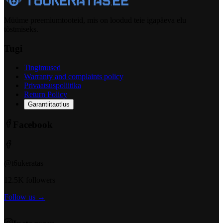
Müüme preemiumtooteid, mis on loodud teie igapäeva elu
tõstmiseks.
Tugi
Tingimused
Warranty and complaints policy
Privaatsuspoliitika
Return Policy
Garantiitaotlus
Facebook
@t6ukeratas
12.5K followers
Follow us →