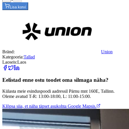
Lisa korvi
Bränd:
Union
Kategooria:
Tallad
Laoseis:
Laos
Eelistad enne ostu toodet oma silmaga näha?
Külasta meie esinduspoodi aadressil Pärnu mnt 160E, Tallinn.
Oleme avatud T-R: 13:00-18:00, L: 11:00-15:00.
Klõpsa siia, et näha täpset asukohta Google Mapsis.