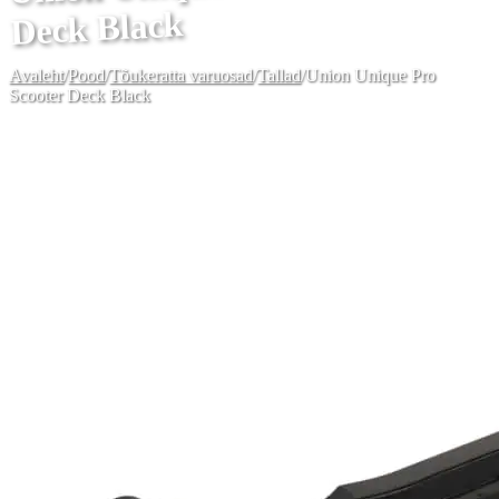
Deck Black
Avaleht
/
Pood
/
Tõukeratta varuosad
/
Tallad
/
Union Unique Pro
Scooter Deck Black