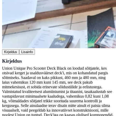
Kirjeldus
Lisainfo
Kirjeldus
Union Unique Pro Scooter Deck Black on loodud sõitjatele, kes
otsivad kerget ja usaldusväärset deck'i, mis on kohandatud pargis
sõitmiseks. Saadaval on kaks pikkust, 460 mm ja 480 mm, ning
laius vahemikus 120 mm kuni 145 mm, see deck pakub
mitmekesisust, et sobida erinevate sõidustiilide ja eelistustega.
Valmistatud kvaliteetsest alumiiniumist ja titaanist, tasakaalustab see
vastupidavust minimaalsete kaaludega, vahemikus 0,82 kuni 1,08
kg, võimaldades sõitjatel trikke sooritada suurema kontrolli ja
kergusega. Selle ainulaadne terav disain mitte ainult ei paista silma
visuaalselt, vaid peegeldab ka innovatiivset konstruktsiooni, mille
poolest Union on tuntud. Deck'iga on kaasas olulised komponendid,