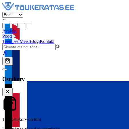
Avaleht
Pood
Teenused
Meist
Blogi
Kontakt
Ostukorv
Teie ostukorv on tühi