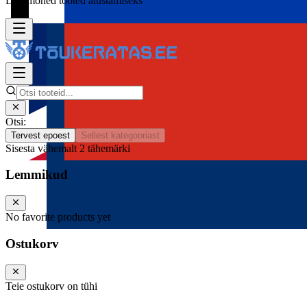
Lisa mõned tooted alustamiseks
Otsi:
Tervest epoest
Sellest kategooriast
Sisesta vähemalt 2 tähemärki
Lemmikud
No favorite products yet
Ostukorv
Teie ostukorv on tühi