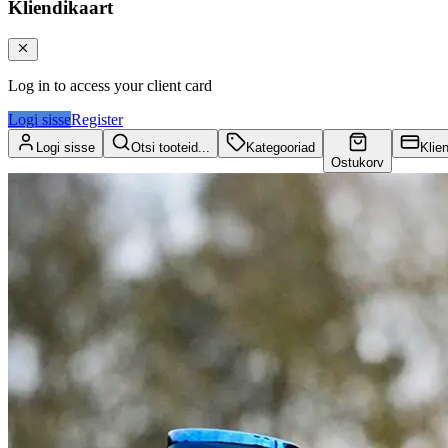
Kliendikaart
Log in to access your client card
Logi sisse
Register
Logi sisse
Otsi tooteid...
Kategooriad
Klie
Ostukorv