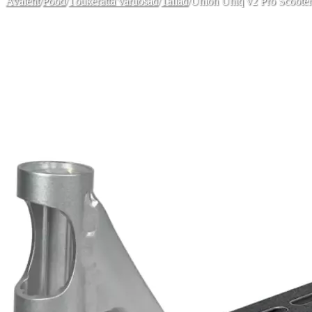
Avaleht
/
Pood
/
Tõukeratta varuosad
/
Tallad
/
Union Uniq v2 Pro Scooter