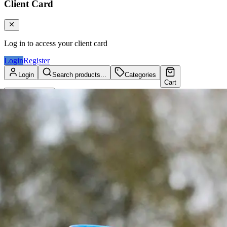
Client Card
Log in to access your client card
Login
Register
Login
Search products...
Categories
Cart
Client Card