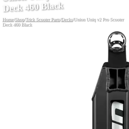
Deck 460 Black
Home
/
Shop
/
Trick Scooter Parts
/
Decks
/
Union Uniq v2 Pro Scooter
Deck 460 Black