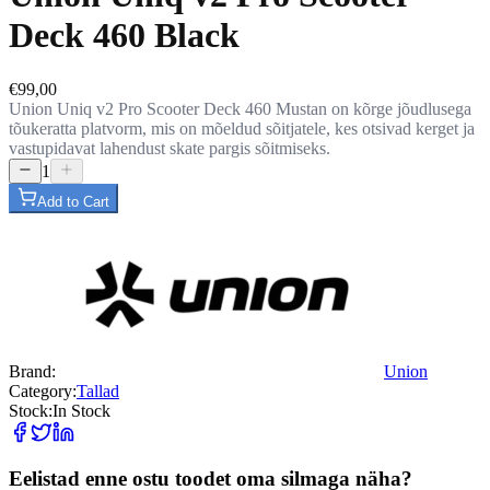
Deck 460 Black
€99,00
Union Uniq v2 Pro Scooter Deck 460 Mustan on kõrge jõudlusega
tõukeratta platvorm, mis on mõeldud sõitjatele, kes otsivad kerget ja
vastupidavat lahendust skate pargis sõitmiseks.
1
Add to Cart
Brand:
Union
Category:
Tallad
Stock:
In Stock
Eelistad enne ostu toodet oma silmaga näha?