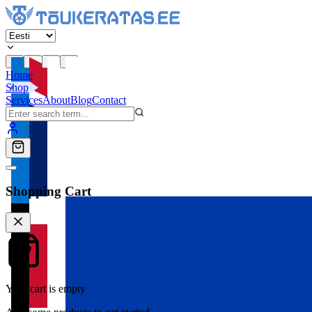
Home
Shop
Services
About
Blog
Contact
Shopping Cart
Your cart is empty