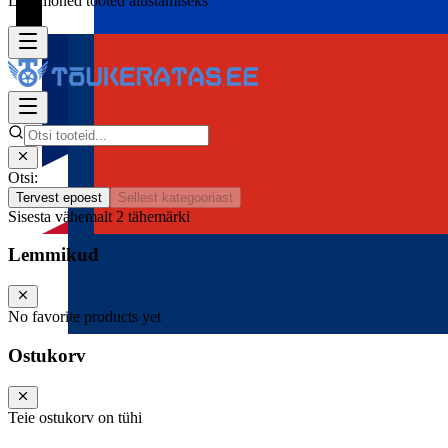
Lisa mõned tooted alustamiseks
Otsi:
Tervest epoest
Sellest kategooriast
Sisesta vähemalt 2 tähemärki
Lemmikud
No favorite products yet
Ostukorv
Teie ostukorv on tühi