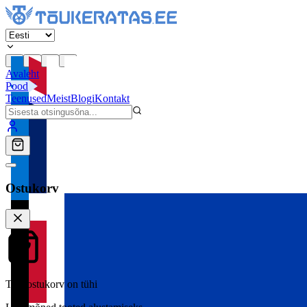
Avaleht
Pood
Teenused
Meist
Blogi
Kontakt
Ostukorv
Teie ostukorv on tühi