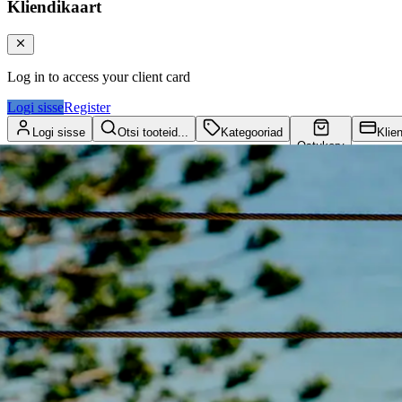
Kliendikaart
Log in to access your client card
Logi sisse
Register
Logi sisse
Otsi tooteid...
Kategooriad
Klie
Ostukorv