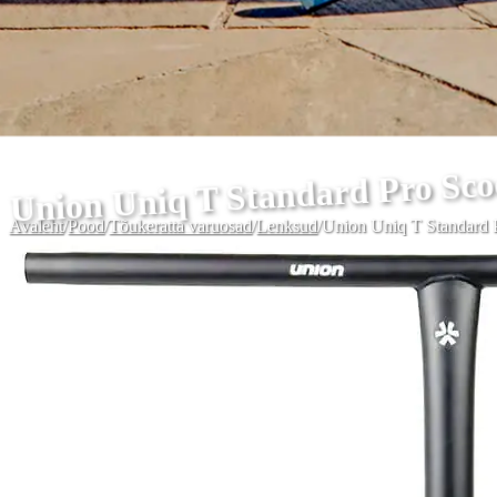
Union Uniq T Standard Pro Sc
Avaleht
/
Pood
/
Tõukeratta varuosad
/
Lenksud
/
Union Uniq T Standard 