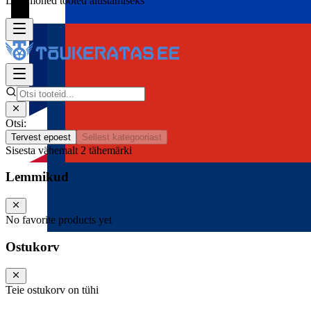
Lisa mõned tooted alustamiseks
Otsi:
Tervest epoest
Sellest kategooriast
Sisesta vähemalt 2 tähemärki
Lemmikud
No favorite products yet
Ostukorv
Teie ostukorv on tühi