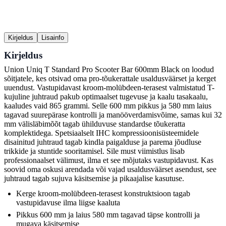
Kirjeldus
Lisainfo
Kirjeldus
Union Uniq T Standard Pro Scooter Bar 600mm Black on loodud
sõitjatele, kes otsivad oma pro-tõukerattale usaldusväärset ja kerget
uuendust. Vastupidavast kroom-molübdeen-terasest valmistatud T-
kujuline juhtraud pakub optimaalset tugevuse ja kaalu tasakaalu,
kaaludes vaid 865 grammi. Selle 600 mm pikkus ja 580 mm laius
tagavad suurepärase kontrolli ja manööverdamisvõime, samas kui 32
mm välisläbimõõt tagab ühilduvuse standardse tõukeratta
komplektidega. Spetsiaalselt IHC kompressioonisüsteemidele
disainitud juhtraud tagab kindla paigalduse ja parema jõudluse
trikkide ja stuntide sooritamisel. Sile must viimistlus lisab
professionaalset välimust, ilma et see mõjutaks vastupidavust. Kas
soovid oma oskusi arendada või vajad usaldusväärset asendust, see
juhtraud tagab sujuva käsitsemise ja pikaajalise kasutuse.
Kerge kroom-molübdeen-terasest konstruktsioon tagab
vastupidavuse ilma liigse kaaluta
Pikkus 600 mm ja laius 580 mm tagavad täpse kontrolli ja
mugava käsitsemise