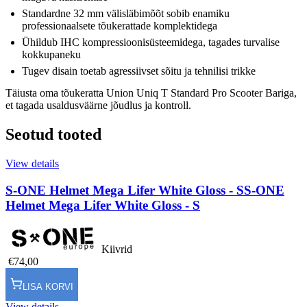
Standardne 32 mm välisläbimõõt sobib enamiku
professionaalsete tõukerattade komplektidega
Ühildub IHC kompressioonisüsteemidega, tagades turvalise
kokkupaneku
Tugev disain toetab agressiivset sõitu ja tehnilisi trikke
Täiusta oma tõukeratta Union Uniq T Standard Pro Scooter Bariga,
et tagada usaldusväärne jõudlus ja kontroll.
Seotud tooted
View details
S-ONE Helmet Mega Lifer White Gloss - S
S-ONE
Helmet Mega Lifer White Gloss - S
Kiivrid
€74,00
LISA KORVI
View details