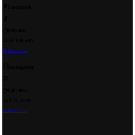
Facebook
@t6ukeratas
12.5K followers
Follow us →
Instagram
@t6ukeratas
8.2K followers
Follow us →