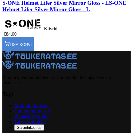
S-ONE Helmet Lifer Silver Mirror Gloss - L
S-ONE
Helmet Lifer Silver Mirror Gloss - L
Kiivrid
€84,00
LISA KORVI
Müüme preemiumtooteid, mis on loodud teie igapäeva elu
tõstmiseks.
Tugi
Müügitingimused
Garantiitingimused
Privaatsuspoliitika
Tagastuspoliitika
Garantiitaotlus