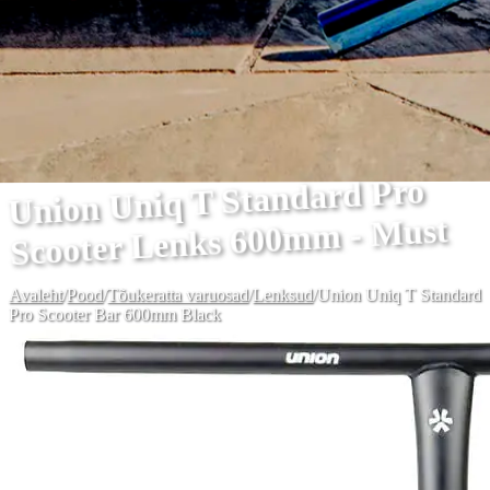
Union Uniq T Standard Pro
Scooter Lenks 600mm - Must
Avaleht
/
Pood
/
Tõukeratta varuosad
/
Lenksud
/
Union Uniq T Standard
Pro Scooter Bar 600mm Black