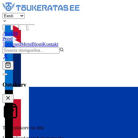
Avaleht
Pood
Teenused
Meist
Blogi
Kontakt
Ostukorv
Teie ostukorv on tühi