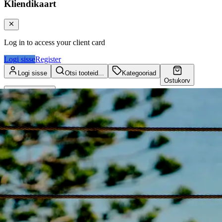
Kliendikaart
Log in to access your client card
Logi sisse
Register
Logi sisse
Otsi tooteid...
Kategooriad
Ostukorv
Kliendikaart