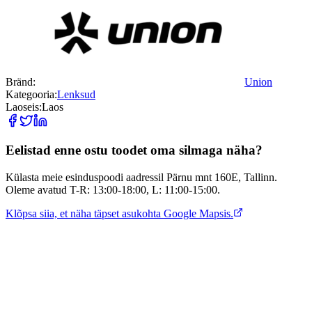
Bränd:
Union
Kategooria:
Lenksud
Laoseis:
Laos
Eelistad enne ostu toodet oma silmaga näha?
Külasta meie esinduspoodi aadressil Pärnu mnt 160E, Tallinn.
Oleme avatud T-R: 13:00-18:00, L: 11:00-15:00.
Klõpsa siia, et näha täpset asukohta Google Mapsis.