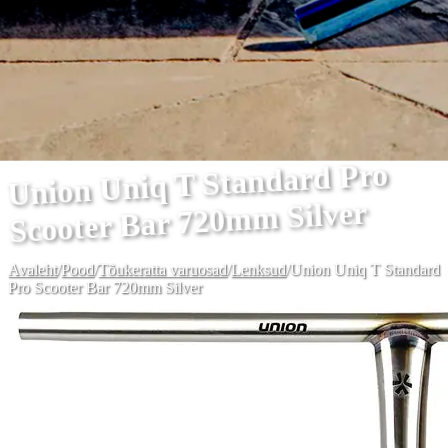
Union Uniq T Standard Pro
Scooter Bar 720mm Silver
Avaleht
/
Pood
/
Tõukeratta varuosad
/
Lenksud
/
Union Uniq T Standard
Pro Scooter Bar 720mm Silver