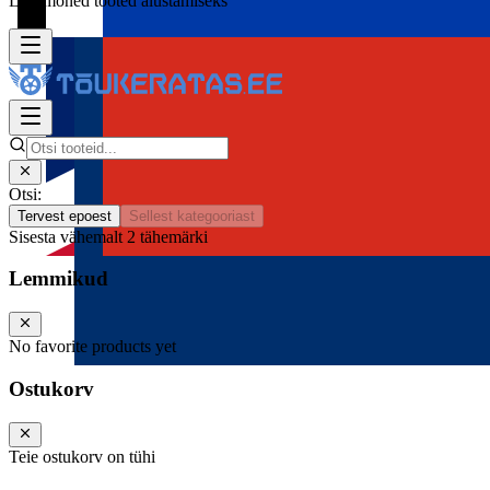
Lisa mõned tooted alustamiseks
Otsi:
Tervest epoest
Sellest kategooriast
Sisesta vähemalt 2 tähemärki
Lemmikud
No favorite products yet
Ostukorv
Teie ostukorv on tühi