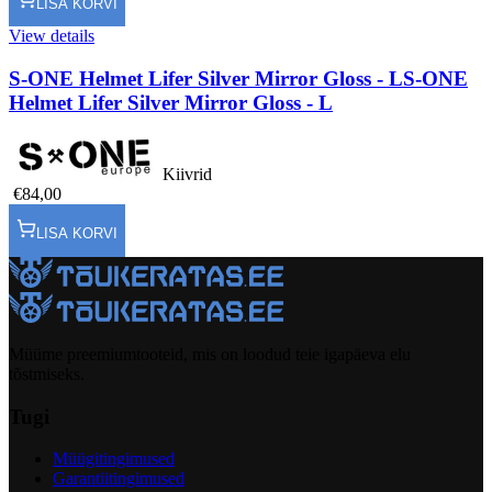
LISA KORVI
View details
S-ONE Helmet Lifer Silver Mirror Gloss - L
S-ONE
Helmet Lifer Silver Mirror Gloss - L
Kiivrid
€84,00
LISA KORVI
Müüme preemiumtooteid, mis on loodud teie igapäeva elu
tõstmiseks.
Tugi
Müügitingimused
Garantiitingimused