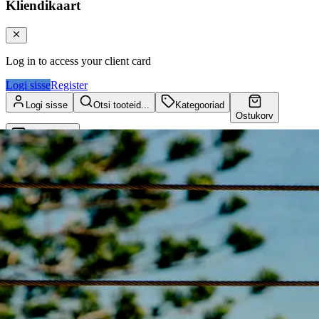
Kliendikaart
Log in to access your client card
Logi sisse
Register
Logi sisse
Otsi tooteid...
Kategooriad
Ostukorv
Kliendikaart