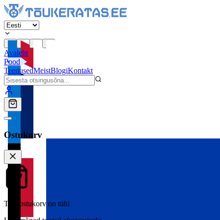
Avaleht
Pood
Teenused
Meist
Blogi
Kontakt
Ostukorv
Teie ostukorv on tühi