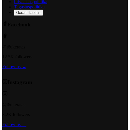
Privaatsuspoliitika
Tagastuspoliitika
Garantiitaotlus
Facebook
@t6ukeratas
12.5K followers
Follow us →
Instagram
@t6ukeratas
8.2K followers
Follow us →