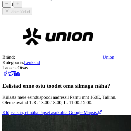
1
Läbimüüdud
Bränd:
Union
Kategooria:
Lenksud
Laoseis:
Otsas
Eelistad enne ostu toodet oma silmaga näha?
Külasta meie esinduspoodi aadressil Pärnu mnt 160E, Tallinn.
Oleme avatud T-R: 13:00-18:00, L: 11:00-15:00.
Klõpsa siia, et näha täpset asukohta Google Mapsis.