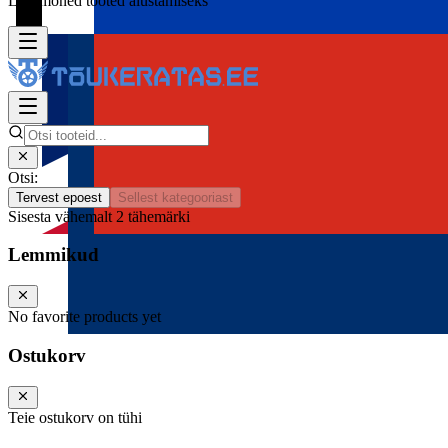
Lisa mõned tooted alustamiseks
Otsi:
Tervest epoest
Sellest kategooriast
Sisesta vähemalt 2 tähemärki
Lemmikud
No favorite products yet
Ostukorv
Teie ostukorv on tühi