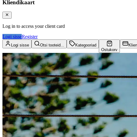
Kliendikaart
Log in to access your client card
Logi sisse
Register
Logi sisse
Otsi tooteid...
Kategooriad
Klie
Ostukorv