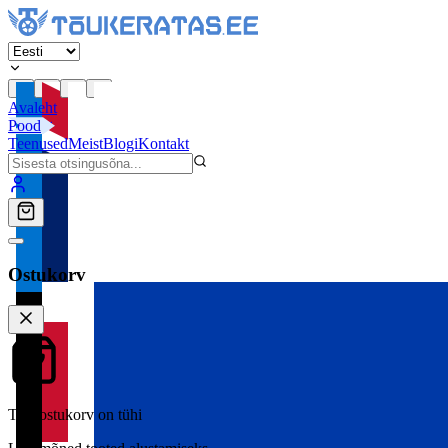
Avaleht
Pood
Teenused
Meist
Blogi
Kontakt
Ostukorv
Teie ostukorv on tühi