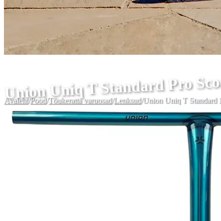
Union Uniq T Standard Pro Sco
Avaleht
/
Pood
/
Tõukeratta varuosad
/
Lenksud
/
Union Uniq T Standard 