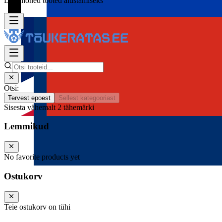
Lisa mõned tooted alustamiseks
Otsi:
Tervest epoest
Sellest kategooriast
Sisesta vähemalt 2 tähemärki
Lemmikud
No favorite products yet
Ostukorv
Teie ostukorv on tühi