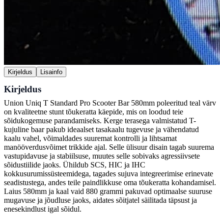
Kirjeldus
Lisainfo
Kirjeldus
Union Uniq T Standard Pro Scooter Bar 580mm poleeritud teal värv
on kvaliteetne stunt tõukeratta käepide, mis on loodud teie
sõidukogemuse parandamiseks. Kerge terasega valmistatud T-
kujuline baar pakub ideaalset tasakaalu tugevuse ja vähendatud
kaalu vahel, võimaldades suuremat kontrolli ja lihtsamat
manööverdusvõimet trikkide ajal. Selle ülisuur disain tagab suurema
vastupidavuse ja stabiilsuse, muutes selle sobivaks agressiivsete
sõidustiilide jaoks. Ühildub SCS, HIC ja IHC
kokkusurumissüsteemidega, tagades sujuva integreerimise erinevate
seadistustega, andes teile paindlikkuse oma tõukeratta kohandamisel.
Laius 580mm ja kaal vaid 880 grammi pakuvad optimaalse suuruse
mugavuse ja jõudluse jaoks, aidates sõitjatel säilitada täpsust ja
enesekindlust igal sõidul.