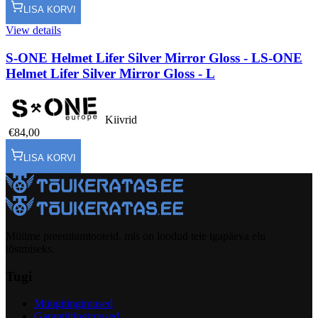
LISA KORVI
View details
S-ONE Helmet Lifer Silver Mirror Gloss - L
S-ONE
Helmet Lifer Silver Mirror Gloss - L
Kiivrid
€84,00
LISA KORVI
Müüme preemiumtooteid, mis on loodud teie igapäeva elu
tõstmiseks.
Tugi
Müügitingimused
Garantiitingimused