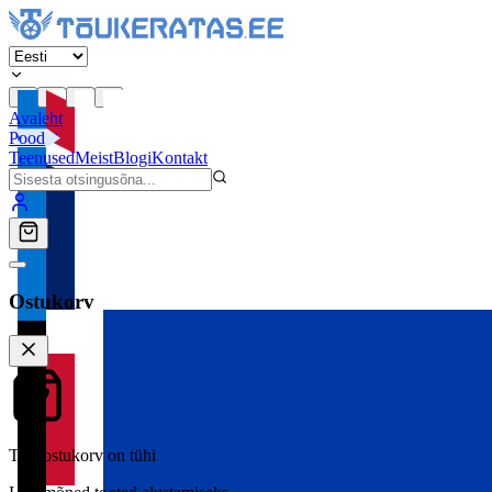
Avaleht
Pood
Teenused
Meist
Blogi
Kontakt
Ostukorv
Teie ostukorv on tühi