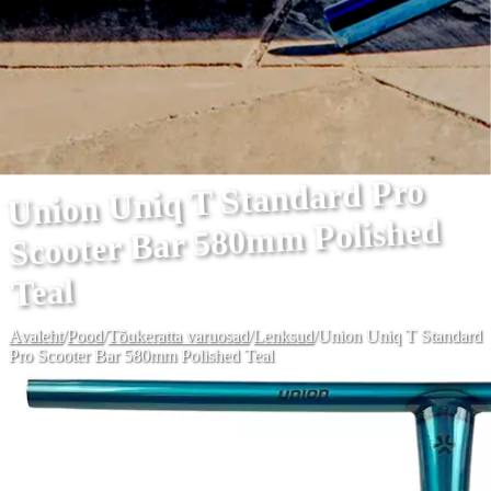
Union Uniq T Standard Pro
Scooter Bar 580mm Polished
Teal
Avaleht
/
Pood
/
Tõukeratta varuosad
/
Lenksud
/
Union Uniq T Standard
Pro Scooter Bar 580mm Polished Teal