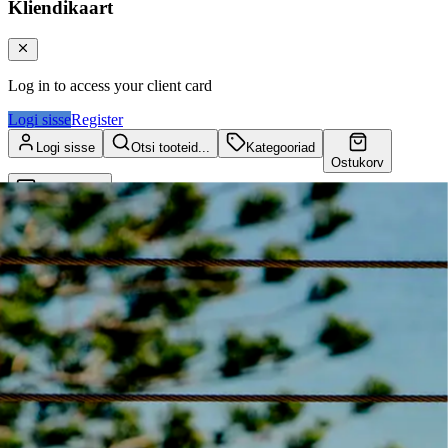
Kliendikaart
Log in to access your client card
Logi sisse
Register
Logi sisse
Otsi tooteid...
Kategooriad
Ostukorv
Kliendikaart