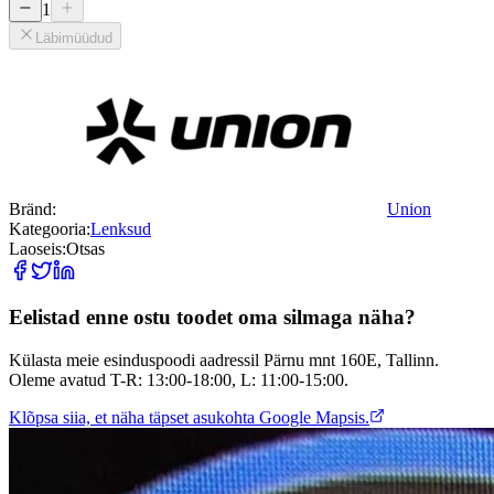
1
Läbimüüdud
Bränd:
Union
Kategooria:
Lenksud
Laoseis:
Otsas
Eelistad enne ostu toodet oma silmaga näha?
Külasta meie esinduspoodi aadressil Pärnu mnt 160E, Tallinn.
Oleme avatud T-R: 13:00-18:00, L: 11:00-15:00.
Klõpsa siia, et näha täpset asukohta Google Mapsis.