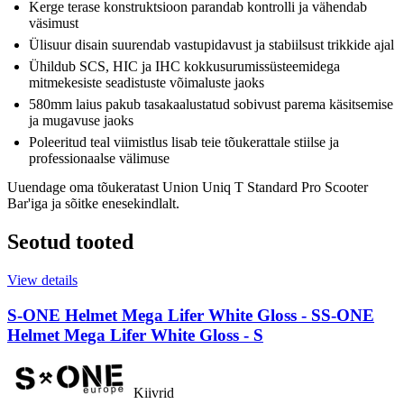
Kerge terase konstruktsioon parandab kontrolli ja vähendab
väsimust
Ülisuur disain suurendab vastupidavust ja stabiilsust trikkide ajal
Ühildub SCS, HIC ja IHC kokkusurumissüsteemidega
mitmekesiste seadistuste võimaluste jaoks
580mm laius pakub tasakaalustatud sobivust parema käsitsemise
ja mugavuse jaoks
Poleeritud teal viimistlus lisab teie tõukerattale stiilse ja
professionaalse välimuse
Uuendage oma tõukeratast Union Uniq T Standard Pro Scooter
Bar'iga ja sõitke enesekindlalt.
Seotud tooted
View details
S-ONE Helmet Mega Lifer White Gloss - S
S-ONE
Helmet Mega Lifer White Gloss - S
Kiivrid