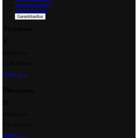
Privaatsuspoliitika
Tagastuspoliitika
Garantiitaotlus
Facebook
@t6ukeratas
12.5K followers
Follow us →
Instagram
@t6ukeratas
8.2K followers
Follow us →