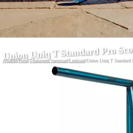
Union Uniq T Standard Pro Sco
Avaleht
/
Pood
/
Tõukeratta varuosad
/
Lenksud
/
Union Uniq T Standard 