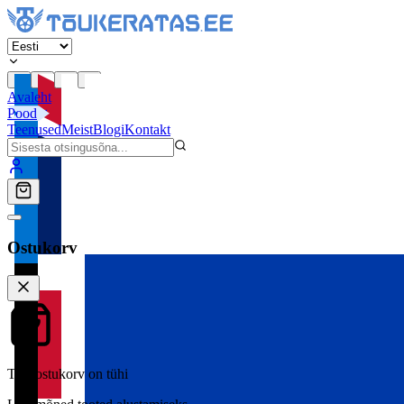
Avaleht
Pood
Teenused
Meist
Blogi
Kontakt
Ostukorv
Teie ostukorv on tühi