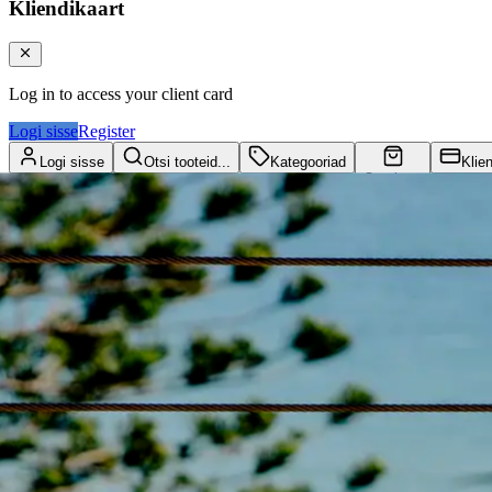
Kliendikaart
Log in to access your client card
Logi sisse
Register
Logi sisse
Otsi tooteid...
Kategooriad
Klie
Ostukorv