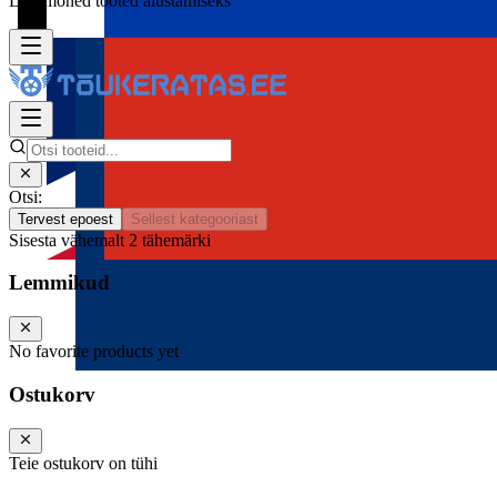
Lisa mõned tooted alustamiseks
Otsi:
Tervest epoest
Sellest kategooriast
Sisesta vähemalt 2 tähemärki
Lemmikud
No favorite products yet
Ostukorv
Teie ostukorv on tühi