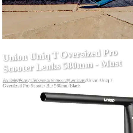
Union Uniq T Oversized Pro
Scooter Lenks 580mm - Must
Avaleht
/
Pood
/
Tõukeratta varuosad
/
Lenksud
/
Union Uniq T
Oversized Pro Scooter Bar 580mm Black