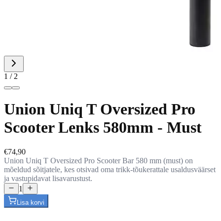
1 / 2
Union Uniq T Oversized Pro
Scooter Lenks 580mm - Must
€74,90
Union Uniq T Oversized Pro Scooter Bar 580 mm (must) on
mõeldud sõitjatele, kes otsivad oma trikk-tõukerattale usaldusväärset
ja vastupidavat lisavarustust.
1
Lisa korvi