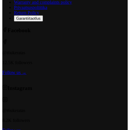
Warranty and complaints policy
Privaatsuspoliitika
Return Policy
Garantiitaotlus
Facebook
@t6ukeratas
12.5K followers
Follow us →
Instagram
@t6ukeratas
8.2K followers