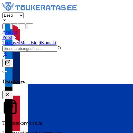
Avaleht
Pood
Teenused
Meist
Blogi
Kontakt
Ostukorv
Teie ostukorv on tühi