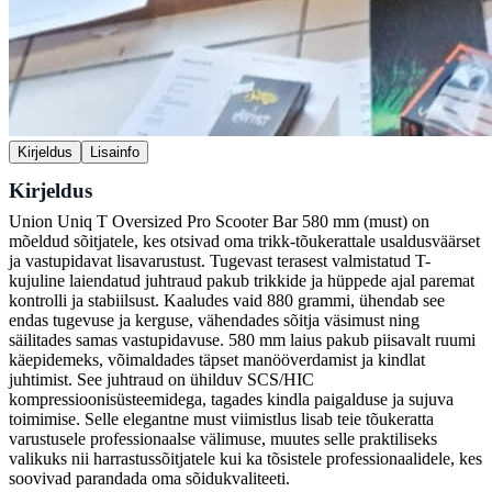
Kirjeldus
Lisainfo
Kirjeldus
Union Uniq T Oversized Pro Scooter Bar 580 mm (must) on
mõeldud sõitjatele, kes otsivad oma trikk-tõukerattale usaldusväärset
ja vastupidavat lisavarustust. Tugevast terasest valmistatud T-
kujuline laiendatud juhtraud pakub trikkide ja hüppede ajal paremat
kontrolli ja stabiilsust. Kaaludes vaid 880 grammi, ühendab see
endas tugevuse ja kerguse, vähendades sõitja väsimust ning
säilitades samas vastupidavuse. 580 mm laius pakub piisavalt ruumi
käepidemeks, võimaldades täpset manööverdamist ja kindlat
juhtimist. See juhtraud on ühilduv SCS/HIC
kompressioonisüsteemidega, tagades kindla paigalduse ja sujuva
toimimise. Selle elegantne must viimistlus lisab teie tõukeratta
varustusele professionaalse välimuse, muutes selle praktiliseks
valikuks nii harrastussõitjatele kui ka tõsistele professionaalidele, kes
soovivad parandada oma sõidukvaliteeti.