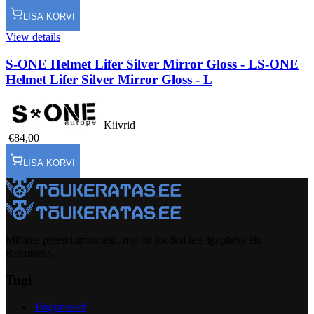
LISA KORVI
View details
S-ONE Helmet Lifer Silver Mirror Gloss - L
S-ONE
Helmet Lifer Silver Mirror Gloss - L
Kiivrid
€84,00
LISA KORVI
Müüme preemiumtooteid, mis on loodud teie igapäeva elu
tõstmiseks.
Tugi
Tingimused