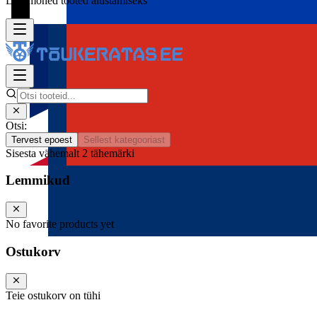
Lisa mõned tooted alustamiseks
Otsi:
Tervest epoest
Sellest kategooriast
Sisesta vähemalt 2 tähemärki
Lemmikud
No favorite products yet
Ostukorv
Teie ostukorv on tühi