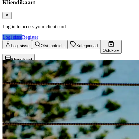
Kliendikaart
Log in to access your client card
Logi sisse
Register
Logi sisse
Otsi tooteid...
Kategooriad
Ostukorv
Kliendikaart