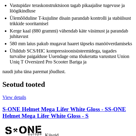
Vastupidav teraskonstruktsioon tagab pikaajalise tugevuse ja
löögikindluse
Ülemõõduline T-kujuline disain parandab kontrolli ja stabiilsust
trikkide sooritamisel
Kerge kaal (880 grammi) vähendab käte väsimust ja parandab
juhitavust
580 mm laius pakub mugavat haaret täpseks manööverdamiseks
Ühildub SCS/HIC kompressioonisüsteemidega, tagades
turvalise paigalduse Uuendage oma tõukeratta varustust Union
Uniq T Oversized Pro Scooter Bariga ja
naudi juba täna paremat jõudlust.
Seotud tooted
View details
S-ONE Helmet Mega Lifer White Gloss - S
S-ONE
Helmet Mega Lifer White Gloss - S
Kiivrid