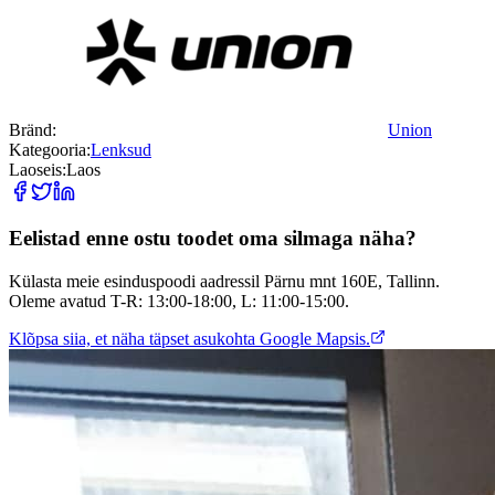
Bränd:
Union
Kategooria:
Lenksud
Laoseis:
Laos
Eelistad enne ostu toodet oma silmaga näha?
Külasta meie esinduspoodi aadressil Pärnu mnt 160E, Tallinn.
Oleme avatud T-R: 13:00-18:00, L: 11:00-15:00.
Klõpsa siia, et näha täpset asukohta Google Mapsis.