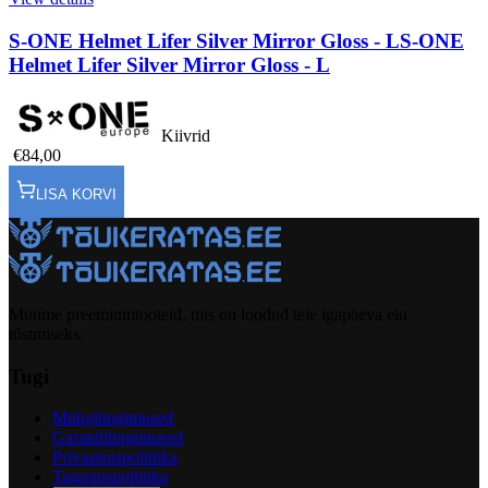
S-ONE Helmet Lifer Silver Mirror Gloss - L
S-ONE
Helmet Lifer Silver Mirror Gloss - L
Kiivrid
€84,00
LISA KORVI
Müüme preemiumtooteid, mis on loodud teie igapäeva elu
tõstmiseks.
Tugi
Müügitingimused
Garantiitingimused
Privaatsuspoliitika
Tagastuspoliitika