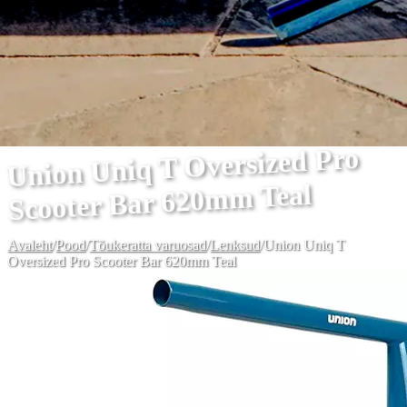
Union Uniq T Oversized Pro
Scooter Bar 620mm Teal
Avaleht
/
Pood
/
Tõukeratta varuosad
/
Lenksud
/
Union Uniq T
Oversized Pro Scooter Bar 620mm Teal