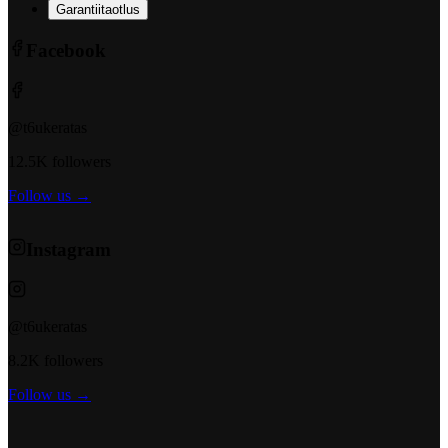
Garantiitaotlus
Facebook
@t6ukeratas
12.5K followers
Follow us →
Instagram
@t6ukeratas
8.2K followers
Follow us →