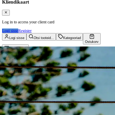
Kliendikaart
Log in to access your client card
Logi sisse
Register
Logi sisse
Otsi tooteid...
Kategooriad
Ostukorv
Kliendikaart