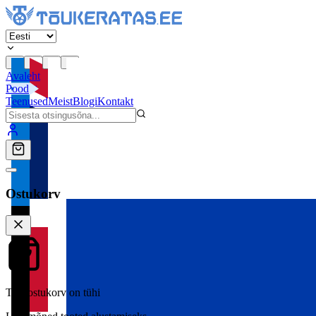
Avaleht
Pood
Teenused
Meist
Blogi
Kontakt
Ostukorv
Teie ostukorv on tühi