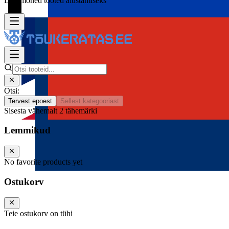
Lisa mõned tooted alustamiseks
Otsi:
Tervest epoest
Sellest kategooriast
Sisesta vähemalt 2 tähemärki
Lemmikud
No favorite products yet
Ostukorv
Teie ostukorv on tühi