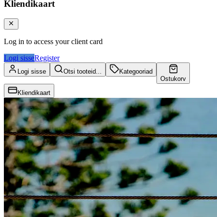
Kliendikaart
Log in to access your client card
Logi sisse
Register
Logi sisse
Otsi tooteid...
Kategooriad
Ostukorv
Kliendikaart