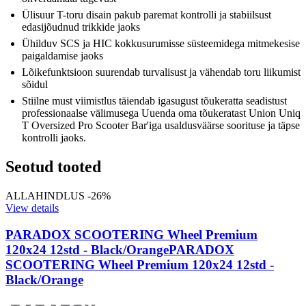
Ülisuur T-toru disain pakub paremat kontrolli ja stabiilsust
edasijõudnud trikkide jaoks
Ühilduv SCS ja HIC kokkusurumisse süsteemidega mitmekesise
paigaldamise jaoks
Lõikefunktsioon suurendab turvalisust ja vähendab toru liikumist
sõidul
Stiilne must viimistlus täiendab igasugust tõukeratta seadistust
professionaalse välimusega Uuenda oma tõukeratast Union Uniq
T Oversized Pro Scooter Bar'iga usaldusväärse soorituse ja täpse
kontrolli jaoks.
Seotud tooted
ALLAHINDLUS -26%
View details
PARADOX SCOOTERING Wheel Premium
120x24 12std - Black/Orange
PARADOX
SCOOTERING Wheel Premium 120x24 12std -
Black/Orange