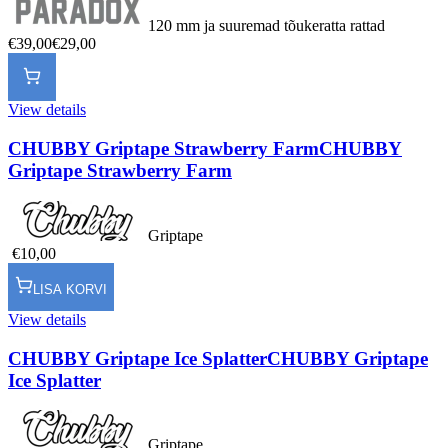
120 mm ja suuremad tõukeratta rattad
€39,00
€29,00
View details
CHUBBY Griptape Strawberry Farm
CHUBBY
Griptape Strawberry Farm
Griptape
€10,00
LISA KORVI
View details
CHUBBY Griptape Ice Splatter
CHUBBY Griptape
Ice Splatter
Griptape