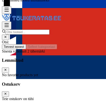
Lisa mõned tooted alustamiseks
Otsi:
Tervest epoest
Sellest kategooriast
Sisesta vähemalt 2 tähemärki
Lemmikud
No favorite products yet
Ostukorv
Teie ostukorv on tühi