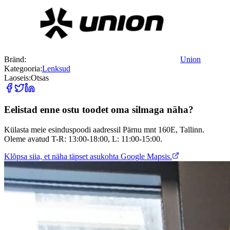
Bränd:
Union
Kategooria:
Lenksud
Laoseis:
Otsas
Eelistad enne ostu toodet oma silmaga näha?
Külasta meie esinduspoodi aadressil Pärnu mnt 160E, Tallinn.
Oleme avatud T-R: 13:00-18:00, L: 11:00-15:00.
Klõpsa siia, et näha täpset asukohta Google Mapsis.