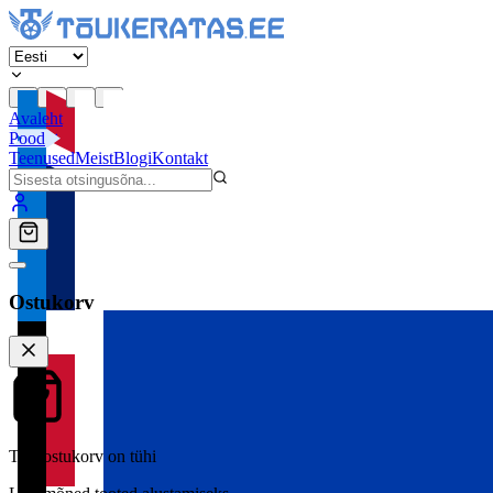
Avaleht
Pood
Teenused
Meist
Blogi
Kontakt
Ostukorv
Teie ostukorv on tühi