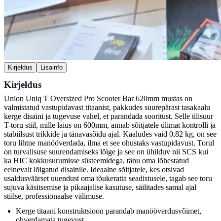
Kirjeldus
Lisainfo
Kirjeldus
Union Uniq T Oversized Pro Scooter Bar 620mm mustas on
valmistatud vastupidavast titaanist, pakkudes suurepärast tasakaalu
kerge disaini ja tugevuse vahel, et parandada sooritust. Selle ülisuur
T-toru stiil, mille laius on 600mm, annab sõitjatele ülimat kontrolli ja
stabiilsust trikkide ja tänavasõidu ajal. Kaaludes vaid 0,82 kg, on see
toru lihtne manööverdada, ilma et see ohustaks vastupidavust. Torul
on turvalisuse suurendamiseks lõige ja see on ühilduv nii SCS kui
ka HIC kokkusurumisse süsteemidega, tänu oma lõhestatud
eelnevalt lõigatud disainile. Ideaalne sõitjatele, kes otsivad
usaldusväärset uuendust oma tõukeratta seadistusele, tagab see toru
sujuva käsitsemise ja pikaajalise kasutuse, säilitades samal ajal
stiilse, professionaalse välimuse.
Kerge titaani konstruktsioon parandab manööverdusvõimet,
ohverdamata tugevust