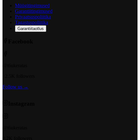
Müügitingimused
Garantiitingimused
Privaatsuspoliitika
Tagastuspoliitika
Garantiitaotlus
Facebook
@t6ukeratas
12.5K followers
Follow us →
Instagram
@t6ukeratas
8.2K followers