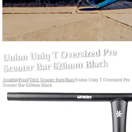
Union Uniq T Oversized Pro
Scooter Bar 620mm Black
Avaleht
/
Pood
/
Trick Scooter Parts
/
Bars
/
Union Uniq T Oversized Pro
Scooter Bar 620mm Black