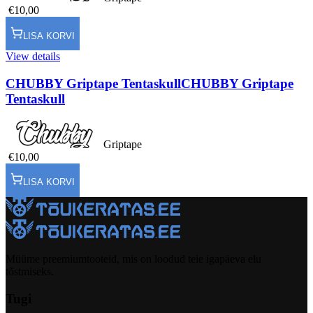
€10,00
LISA KORVI
View details
CHUBBY Griptape Tentaskull
CHUBBY Griptape
Tentaskull
Griptape
€10,00
LISA KORVI
Müüme preemiumtooteid, mis on loodud teie igapäeva elu
tõstmiseks.
Tugi