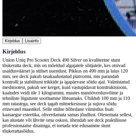
Kirjeldus
Lisainfo
Kirjeldus
Union Uniq Pro Scooter Deck 490 Silver on kvaliteetne stunt
tõukeratta deck, mis on mõeldud algajatele sõitjatele, kes otsivad
usaldusväärset ja stiilset uuendust. Pikkus on 490 mm ja laius 120
mm, see deck pakub tasakaalustatud platvormi, mis parandab
kontrolli ja stabiilsust trikkide ja igapäevase sõidu ajal. Valmistatud
meshtootest, pakub see kerget, kuid vastupidavat konstruktsiooni,
kaaludes veidi üle 1 kilogrammi, muutes manööverdusvõime ja
tehniliste liigutuste sooritamise lihtsamaks. Ühildub 100 mm ja 110
mm ratastega, see deck tagab mitmekesisuse ja sujuva sõidu
erinevatel maastikel. Selle stiilne hõbedane viimistlus lisab
kaasaegse esteetika, ohverdamata samas jõudlust. Olenemata sellest,
kas alustate või lihvite oma oskusi, ühendab see deck praktilisuse
professionaalse disainiga, et toetada teie edusamme stunt
tõukerattasõidus.