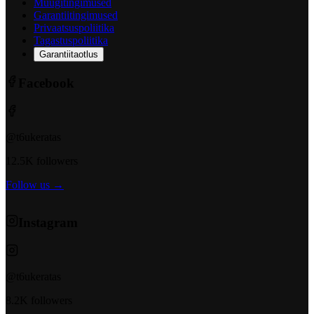
Müügitingimused
Garantiitingimused
Privaatsuspoliitika
Tagastuspoliitika
Garantiitaotlus
Facebook
@t6ukeratas
12.5K followers
Follow us →
Instagram
@t6ukeratas
8.2K followers