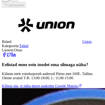
Läbimüüdud
Bränd:
Union
Kategooria:
Tallad
Laoseis:
Otsas
Eelistad enne ostu toodet oma silmaga näha?
Külasta meie esinduspoodi aadressil Pärnu mnt 160E, Tallinn.
Oleme avatud T-R: 13:00-18:00, L: 11:00-15:00.
Klõpsa siia, et näha täpset asukohta Google Mapsis.