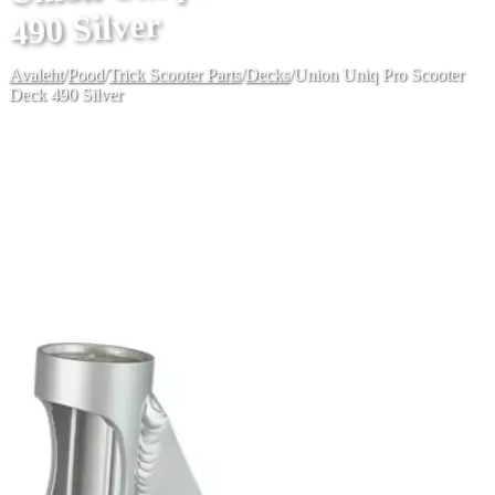
490 Silver
Avaleht
/
Pood
/
Trick Scooter Parts
/
Decks
/
Union Uniq Pro Scooter
Deck 490 Silver