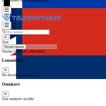
Lisa mõned tooted alustamiseks
Otsi:
Tervest epoest
Sellest kategooriast
Sisesta vähemalt 2 tähemärki
Lemmikud
No favorite products yet
Ostukorv
Teie ostukorv on tühi