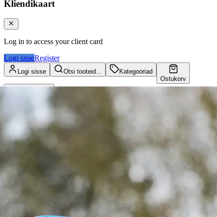
Kliendikaart
Log in to access your client card
Logi sisse
Register
Logi sisse
Otsi tooteid...
Kategooriad
Ostukorv
Kliendikaart