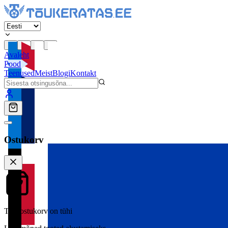
Avaleht
Pood
Teenused
Meist
Blogi
Kontakt
Ostukorv
Teie ostukorv on tühi