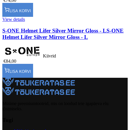
€74,00
LISA KORVI
View details
S-ONE Helmet Lifer Silver Mirror Gloss - L
S-ONE
Helmet Lifer Silver Mirror Gloss - L
Kiivrid
€84,00
LISA KORVI
Müüme preemiumtooteid, mis on loodud teie igapäeva elu
tõstmiseks.
Tugi