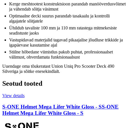
Kerge meshtootest konstruktsioon parandab manööverdusvõimet
ja vähendab sõitja väsimust
Optimaalne decki suurus parandab tasakaalu ja kontrolli
algajatele sõitjatele
Ühildub tavaliste 100 mm ja 110 mm ratastega mitmekesiste
seadistuste jaoks
Vastupidavad materjalid tagavad pikaajalise jõudluse trikkide ja
igapäevase kasutamise ajal
Stiilne hõbedane viimistlus pakub puhtat, professionaalset
välimust, ohverdamata funktsionaalsust
Uuendage oma tõukeratast Union Uniq Pro Scooter Deck 490
Silveriga ja sõitke enesekindlalt.
Seotud tooted
View details
S-ONE Helmet Mega Lifer White Gloss - S
S-ONE
Helmet Mega Lifer White Gloss - S