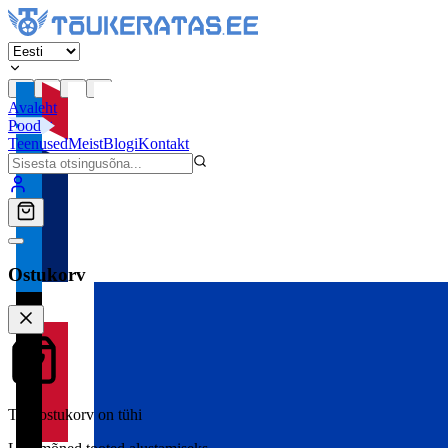
Avaleht
Pood
Teenused
Meist
Blogi
Kontakt
Ostukorv
Teie ostukorv on tühi