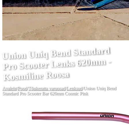
Union Uniq Bend Standard
Pro Scooter Lenks 620mm -
Kosmiline Roosa
Avaleht
/
Pood
/
Tõukeratta varuosad
/
Lenksud
/
Union Uniq Bend
Standard Pro Scooter Bar 620mm Cosmic Pink