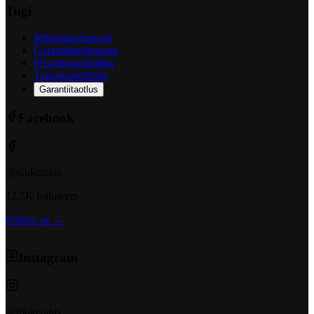
Tugi
Müügitingimused
Garantiitingimused
Privaatsuspoliitika
Tagastuspoliitika
Garantiitaotlus
Facebook
@t6ukeratas
12.5K followers
Follow us →
Instagram
@t6ukeratas