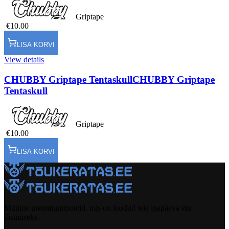
Griptape
€10.00
LISA KORVI
View details
CHUBBY Griptape Tentaskull
CHUBBY Griptape
Tentaskull
Griptape
€10.00
LISA KORVI
Müüme preemiumtooteid, mis on loodud teie igapäeva elu
tõstmiseks.