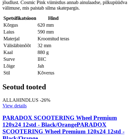
jõudlust. Cosmic Pink viimistlus annab ainulaadse, pilkupüüdva
välimuse, mis paistab silma skatepargis.
Spetsifikatsioon
Hind
Kõrgus
620 mm
Laius
590 mm
Materjal
Kroomitud teras
Välisläbimõõt
32 mm
Kaal
880 g
Surve
IHC
Lõige
Jah
Stil
Kõverus
Seotud tooted
ALLAHINDLUS -26%
View details
PARADOX SCOOTERING Wheel Premium
120x24 12std - Black/Orange
PARADOX
SCOOTERING Wheel Premium 120x24 12std -
Black/Orange