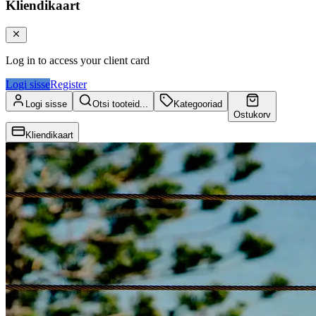
Kliendikaart
Log in to access your client card
Logi sisse
Register
Logi sisse
Otsi tooteid...
Kategooriad
Ostukorv
Kliendikaart