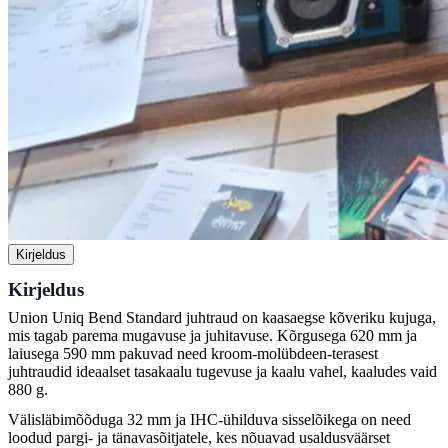
Kirjeldus
Kirjeldus
Union Uniq Bend Standard juhtraud on kaasaegse kõveriku kujuga,
mis tagab parema mugavuse ja juhitavuse. Kõrgusega 620 mm ja
laiusega 590 mm pakuvad need kroom-molübdeen-terasest
juhtraudid ideaalset tasakaalu tugevuse ja kaalu vahel, kaaludes vaid
880 g.
Välisläbimõõduga 32 mm ja IHC-ühilduva sisselõikega on need
loodud pargi- ja tänavasõitjatele, kes nõuavad usaldusväärset