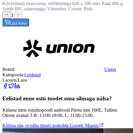
Kõverdatud terasvarras, mõõtmetega 620 x 590 mm. Kaal 880 g.
Sobib IHC-süsteemiga. Viimistlus: Cosmic Pink.
1
Lisa korvi
Bränd:
Union
Kategooria:
Lenksud
Laoseis:
Laos
Eelistad enne ostu toodet oma silmaga näha?
Külasta meie esinduspoodi aadressil Pärnu mnt 160E, Tallinn.
Oleme avatud T-R: 13:00-18:00, L: 11:00-15:00.
Klõpsa siia, et näha täpset asukohta Google Mapsis.