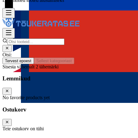
Lisa mõned tooted alustamiseks
Otsi:
Tervest epoest
Sellest kategooriast
Sisesta vähemalt 2 tähemärki
Lemmikud
No favorite products yet
Ostukorv
Teie ostukorv on tühi