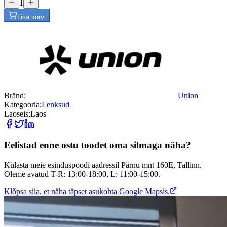
1
Lisa korvi
Bränd
:
Union
Kategooria
:
Lenksud
Laoseis
:
Laos
Eelistad enne ostu toodet oma silmaga näha?
Külasta meie esinduspoodi aadressil Pärnu mnt 160E, Tallinn.
Oleme avatud T-R: 13:00-18:00, L: 11:00-15:00.
Klõpsa siia, et näha täpset asukohta Google Mapsis.