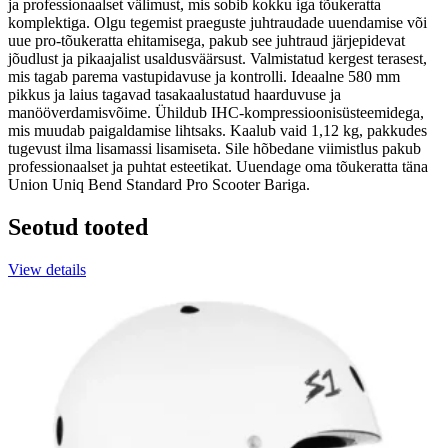
ja professionaalset välimust, mis sobib kokku iga tõukeratta
komplektiga. Olgu tegemist praeguste juhtraudade uuendamise või
uue pro-tõukeratta ehitamisega, pakub see juhtraud järjepidevat
jõudlust ja pikaajalist usaldusväärsust. Valmistatud kergest terasest,
mis tagab parema vastupidavuse ja kontrolli. Ideaalne 580 mm
pikkus ja laius tagavad tasakaalustatud haarduvuse ja
manööverdamisvõime. Ühildub IHC-kompressioonisüsteemidega,
mis muudab paigaldamise lihtsaks. Kaalub vaid 1,12 kg, pakkudes
tugevust ilma lisamassi lisamiseta. Sile hõbedane viimistlus pakub
professionaalset ja puhtat esteetikat. Uuendage oma tõukeratta täna
Union Uniq Bend Standard Pro Scooter Bariga.
Seotud tooted
View details