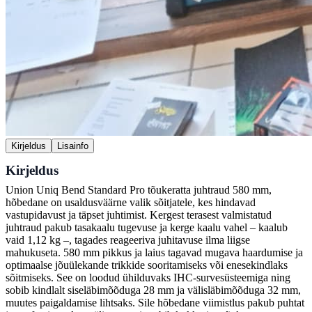
Kirjeldus
Lisainfo
Kirjeldus
Union Uniq Bend Standard Pro tõukeratta juhtraud 580 mm,
hõbedane on usaldusväärne valik sõitjatele, kes hindavad
vastupidavust ja täpset juhtimist. Kergest terasest valmistatud
juhtraud pakub tasakaalu tugevuse ja kerge kaalu vahel – kaalub
vaid 1,12 kg –, tagades reageeriva juhitavuse ilma liigse
mahukuseta. 580 mm pikkus ja laius tagavad mugava haardumise ja
optimaalse jõuülekande trikkide sooritamiseks või enesekindlaks
sõitmiseks. See on loodud ühilduvaks IHC-survesüsteemiga ning
sobib kindlalt siseläbimõõduga 28 mm ja välisläbimõõduga 32 mm,
muutes paigaldamise lihtsaks. Sile hõbedane viimistlus pakub puhtat