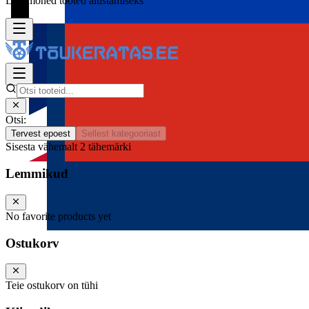
Lisa mõned tooted alustamiseks
Otsi:
Tervest epoest
Sellest kategooriast
Sisesta vähemalt 2 tähemärki
Lemmikud
No favorite products yet
Ostukorv
Teie ostukorv on tühi