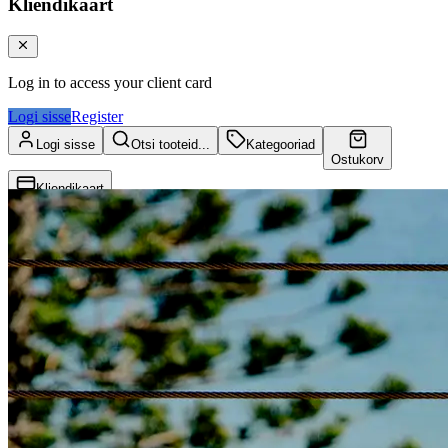
Kliendikaart
Log in to access your client card
Logi sisse
Register
Logi sisse
Otsi tooteid...
Kategooriad
Ostukorv
Kliendikaart