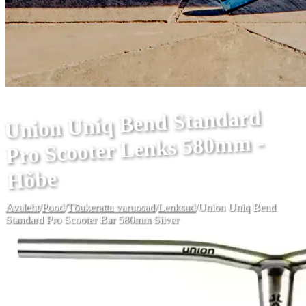
Union Uniq Bend Standard
Pro Scooter Lenks 580mm -
Hõbe
Avaleht
/
Pood
/
Tõukeratta varuosad
/
Lenksud
/
Union Uniq Bend
Standard Pro Scooter Bar 580mm Silver