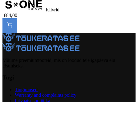
Kiivrid
€84,00
Müüme preemiumtooteid, mis on loodud teie igapäeva elu
tõstmiseks.
Tugi
Tingimused
Warranty and complaints policy
Privaatsuspoliitika
Return Policy
Garantiitaotlus
Facebook