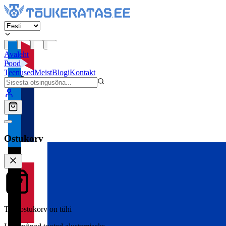
Avaleht
Pood
Teenused
Meist
Blogi
Kontakt
Ostukorv
Teie ostukorv on tühi