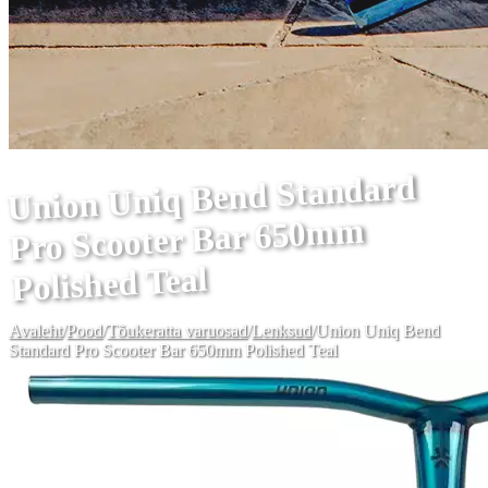
Union Uniq Bend Standard
Pro Scooter Bar 650mm
Polished Teal
Avaleht
/
Pood
/
Tõukeratta varuosad
/
Lenksud
/
Union Uniq Bend
Standard Pro Scooter Bar 650mm Polished Teal