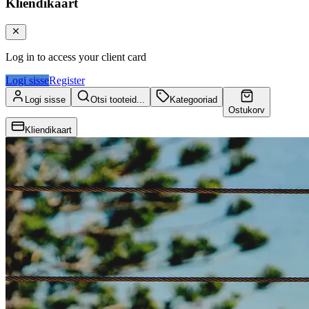
Kliendikaart
Log in to access your client card
Logi sisse
Register
Logi sisse
Otsi tooteid...
Kategooriad
Ostukorv
Kliendikaart