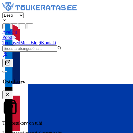
Avaleht
Pood
Teenused
Meist
Blogi
Kontakt
Ostukorv
Teie ostukorv on tühi