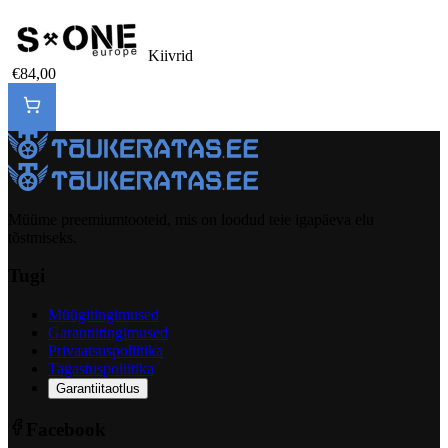
Kiivrid
€84,00
Müüme preemiumtooteid, mis on loodud teie igapäeva elu
tõstmiseks.
Tugi
Müügitingimused
Garantiitingimused
Privaatsuspoliitika
Tagastuspoliitika
Garantiitaotlus
Facebook