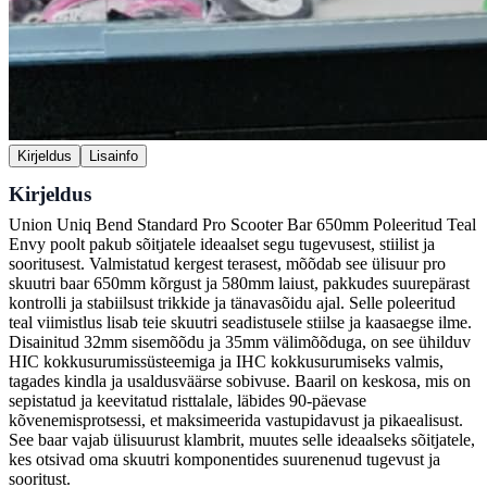
Kirjeldus
Lisainfo
Kirjeldus
Union Uniq Bend Standard Pro Scooter Bar 650mm Poleeritud Teal
Envy poolt pakub sõitjatele ideaalset segu tugevusest, stiilist ja
sooritusest. Valmistatud kergest terasest, mõõdab see ülisuur pro
skuutri baar 650mm kõrgust ja 580mm laiust, pakkudes suurepärast
kontrolli ja stabiilsust trikkide ja tänavasõidu ajal. Selle poleeritud
teal viimistlus lisab teie skuutri seadistusele stiilse ja kaasaegse ilme.
Disainitud 32mm sisemõõdu ja 35mm välimõõduga, on see ühilduv
HIC kokkusurumissüsteemiga ja IHC kokkusurumiseks valmis,
tagades kindla ja usaldusväärse sobivuse. Baaril on keskosa, mis on
sepistatud ja keevitatud risttalale, läbides 90-päevase
kõvenemisprotsessi, et maksimeerida vastupidavust ja pikaealisust.
See baar vajab ülisuurust klambrit, muutes selle ideaalseks sõitjatele,
kes otsivad oma skuutri komponentides suurenenud tugevust ja
sooritust.