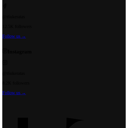
@t6ukeratas
12.5K followers
Follow us →
Instagram
@t6ukeratas
8.2K followers
Follow us →