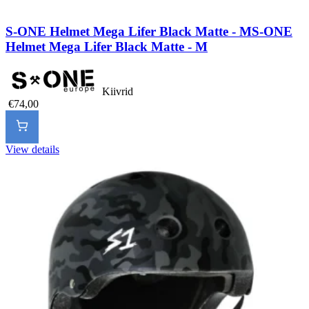
S-ONE Helmet Mega Lifer Black Matte - M
S-ONE
Helmet Mega Lifer Black Matte - M
Kiivrid
€74,00
View details