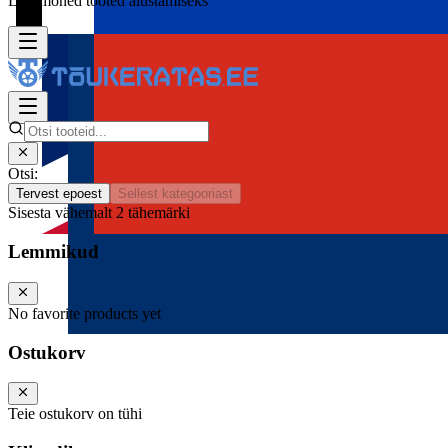
Lisa mõned tooted alustamiseks
Otsi:
Tervest epoest
Sellest kategooriast
Sisesta vähemalt 2 tähemärki
Lemmikud
No favorite products yet
Ostukorv
Teie ostukorv on tühi