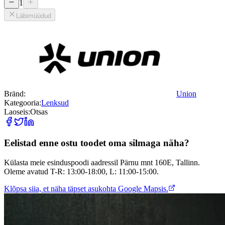
1
Läbimüüdud
Bränd
:
Union
Kategooria
:
Lenksud
Laoseis
:
Otsas
Eelistad enne ostu toodet oma silmaga näha?
Külasta meie esinduspoodi aadressil Pärnu mnt 160E, Tallinn.
Oleme avatud T-R: 13:00-18:00, L: 11:00-15:00.
Klõpsa siia, et näha täpset asukohta Google Mapsis.