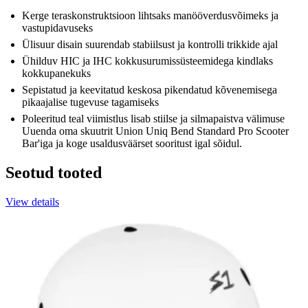
Kerge teraskonstruktsioon lihtsaks manööverdusvõimeks ja
vastupidavuseks
Ülisuur disain suurendab stabiilsust ja kontrolli trikkide ajal
Ühilduv HIC ja IHC kokkusurumissüsteemidega kindlaks
kokkupanekuks
Sepistatud ja keevitatud keskosa pikendatud kõvenemisega
pikaajalise tugevuse tagamiseks
Poleeritud teal viimistlus lisab stiilse ja silmapaistva välimuse
Uuenda oma skuutrit Union Uniq Bend Standard Pro Scooter
Bar'iga ja koge usaldusväärset sooritust igal sõidul.
Seotud tooted
View details