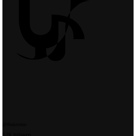
@t6ukeratas
5.7K followers