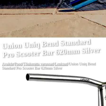
Union Uniq Bend Standard
Pro Scooter Bar 620mm Silver
Avaleht
/
Pood
/
Tõukeratta varuosad
/
Lenksud
/
Union Uniq Bend
Standard Pro Scooter Bar 620mm Silver