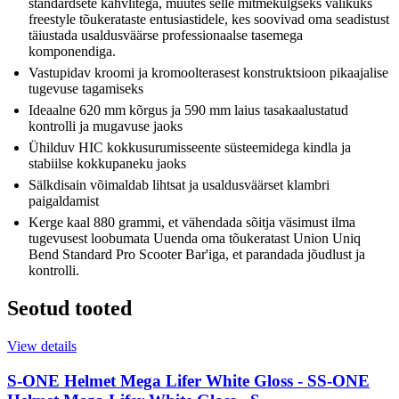
standardsete kahvlitega, muutes selle mitmekülgseks valikuks
freestyle tõukerataste entusiastidele, kes soovivad oma seadistust
täiustada usaldusväärse professionaalse tasemega
komponendiga.
Vastupidav kroomi ja kromoolterasest konstruktsioon pikaajalise
tugevuse tagamiseks
Ideaalne 620 mm kõrgus ja 590 mm laius tasakaalustatud
kontrolli ja mugavuse jaoks
Ühilduv HIC kokkusurumisseente süsteemidega kindla ja
stabiilse kokkupaneku jaoks
Sälkdisain võimaldab lihtsat ja usaldusväärset klambri
paigaldamist
Kerge kaal 880 grammi, et vähendada sõitja väsimust ilma
tugevusest loobumata Uuenda oma tõukeratast Union Uniq
Bend Standard Pro Scooter Bar'iga, et parandada jõudlust ja
kontrolli.
Seotud tooted
View details
S-ONE Helmet Mega Lifer White Gloss - S
S-ONE