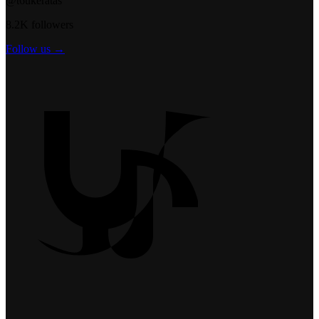
@t6ukeratas
8.2K followers
Follow us →