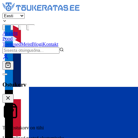
Avaleht
Pood
Teenused
Meist
Blogi
Kontakt
Ostukorv
Teie ostukorv on tühi