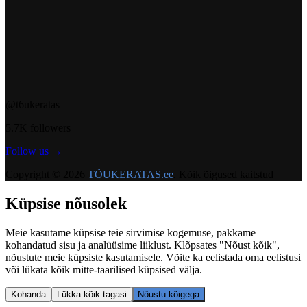
@t6ukeratas
5.7K followers
Follow us →
Copyright © 2026
TÕUKERATAS.ee
. Kõik õigused kaitstud
Küpsise nõusolek
Meie kasutame küpsise teie sirvimise kogemuse, pakkame
kohandatud sisu ja analüüsime liiklust. Klõpsates "Nõust kõik",
nõustute meie küpsiste kasutamisele. Võite ka eelistada oma eelistusi
või lükata kõik mitte-taarilised küpsised välja.
Kohanda
Lükka kõik tagasi
Nõustu kõigega