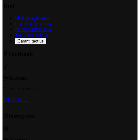
Tugi
Müügitingimused
Garantiitingimused
Privaatsuspoliitika
Tagastuspoliitika
Garantiitaotlus
Facebook
@t6ukeratas
12.5K followers
Follow us →
Instagram