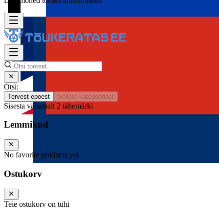
Lisa mõned tooted alustamiseks
Otsi:
Tervest epoest
Sellest kategooriast
Sisesta vähemalt 2 tähemärki
Lemmikud
No favorite products yet
Ostukorv
Teie ostukorv on tühi