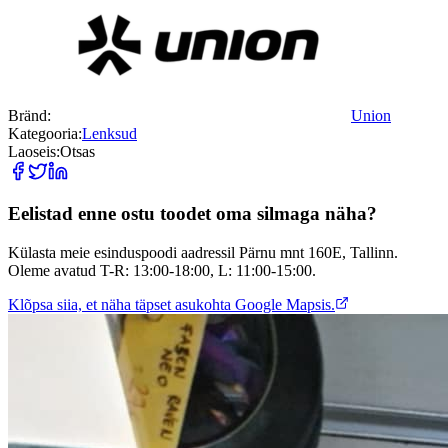
Bränd:
Union
Kategooria:
Lenksud
Laoseis:
Otsas
Eelistad enne ostu toodet oma silmaga näha?
Külasta meie esinduspoodi aadressil Pärnu mnt 160E, Tallinn.
Oleme avatud T-R: 13:00-18:00, L: 11:00-15:00.
Klõpsa siia, et näha täpset asukohta Google Mapsis.