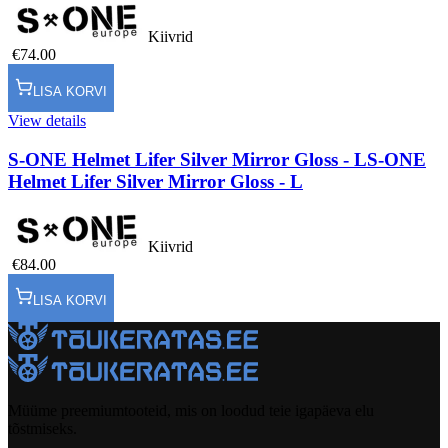
Kiivrid
€74.00
LISA KORVI
View details
S-ONE Helmet Lifer Silver Mirror Gloss - L
S-ONE
Helmet Lifer Silver Mirror Gloss - L
Kiivrid
€84.00
LISA KORVI
Müüme preemiumtooteid, mis on loodud teie igapäeva elu
tõstmiseks.