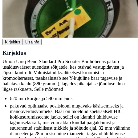
Kirjeldus
Lisainfo
Kirjeldus
Union Uniq Bend Standard Pro Scooter Bar hõbedas pakub
usaldusväärset uuendust sõitjatele, kes otsivad vastupidavust ja
täpset kontrolli. Valmistatud kvaliteetsest kroomist ja
kromoolterasest, tasakaalustab see Y-kujuline baar tugevuse ja
hallatava kaalu (880 grammi), tagades pikaajalise jõudluse ilma
liigse raskuseta. Selle mõõtmed
620 mm kõrgus ja 590 mm laius
pakuvad optimaalse positsiooni mugavaks käsitsemiseks ja
manööverdusvõimeks. Baar on mõeldud spetsiaalselt HIC
kokkusurumisseente jaoks, sellel on klambri ühilduvuse
tagamiseks sälk, mis võimaldab kindlat paigaldamist ja
suurenenud stabiilsust trikkide ja sõitude ajal. 32 mm välimine
diameeter ja 28 mm sisemine diameeter tagavad ühilduvuse