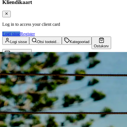
Kliendikaart
Log in to access your client card
Logi sisse
Register
Logi sisse
Otsi tooteid...
Kategooriad
Ostukorv
Kliendikaart