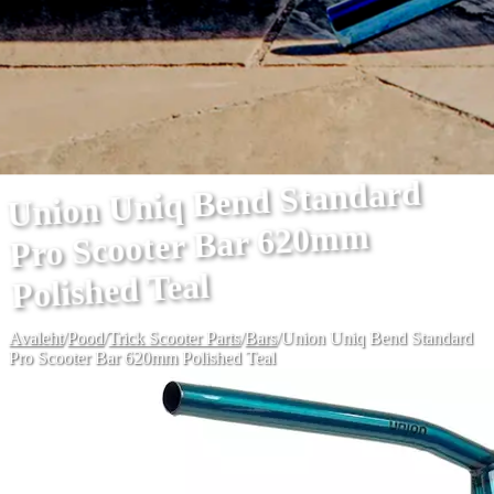
Union Uniq Bend Standard
Pro Scooter Bar 620mm
Polished Teal
Avaleht
/
Pood
/
Trick Scooter Parts
/
Bars
/
Union Uniq Bend Standard
Pro Scooter Bar 620mm Polished Teal