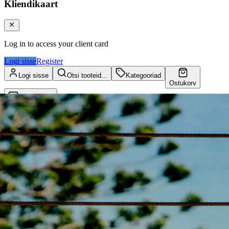
Kliendikaart
Log in to access your client card
Logi sisse
Register
Logi sisse
Otsi tooteid...
Kategooriad
Ostukorv
Kliendikaart