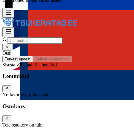
Lisa mõned tooted alustamiseks
Otsi:
Tervest epoest
Sellest kategooriast
Sisesta vähemalt 2 tähemärki
Lemmikud
No favorite products yet
Ostukorv
Teie ostukorv on tühi