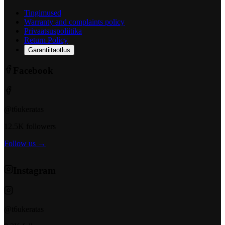
Tingimused
Warranty and complaints policy
Privaatsuspoliitika
Return Policy
Garantiitaotlus
Facebook
@t6ukeratas
12.5K followers
Follow us →
Instagram
@t6ukeratas