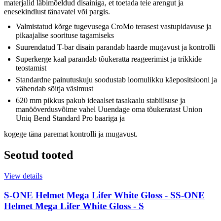
materjalid läbimõeldud disainiga, et toetada teie arengut ja
enesekindlust tänavatel või pargis.
Valmistatud kõrge tugevusega CroMo terasest vastupidavuse ja
pikaajalise soorituse tagamiseks
Suurendatud T-bar disain parandab haarde mugavust ja kontrolli
Superkerge kaal parandab tõukeratta reageerimist ja trikkide
teostamist
Standardne painutuskuju soodustab loomulikku käepositsiooni ja
vähendab sõitja väsimust
620 mm pikkus pakub ideaalset tasakaalu stabiilsuse ja
manööverdusvõime vahel Uuendage oma tõukeratast Union
Uniq Bend Standard Pro baariga ja
kogege täna paremat kontrolli ja mugavust.
Seotud tooted
View details
S-ONE Helmet Mega Lifer White Gloss - S
S-ONE
Helmet Mega Lifer White Gloss - S