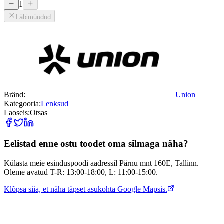
1
Läbimüüdud
Bränd:
Union
Kategooria:
Lenksud
Laoseis:
Otsas
Eelistad enne ostu toodet oma silmaga näha?
Külasta meie esinduspoodi aadressil Pärnu mnt 160E, Tallinn.
Oleme avatud T-R: 13:00-18:00, L: 11:00-15:00.
Klõpsa siia, et näha täpset asukohta Google Mapsis.