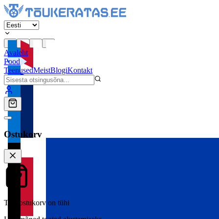
Avaleht
Pood
Teenused
Meist
Blogi
Kontakt
Ostukorv
Teie ostukorv on tühi