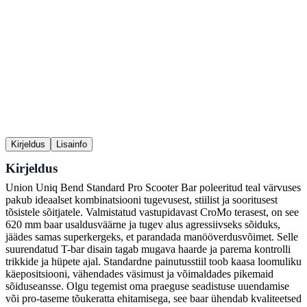
Kirjeldus
Lisainfo
Kirjeldus
Union Uniq Bend Standard Pro Scooter Bar poleeritud teal värvuses
pakub ideaalset kombinatsiooni tugevusest, stiilist ja sooritusest
tõsistele sõitjatele. Valmistatud vastupidavast CroMo terasest, on see
620 mm baar usaldusväärne ja tugev alus agressiivseks sõiduks,
jäädes samas superkergeks, et parandada manööverdusvõimet. Selle
suurendatud T-bar disain tagab mugava haarde ja parema kontrolli
trikkide ja hüpete ajal. Standardne painutusstiil toob kaasa loomuliku
käepositsiooni, vähendades väsimust ja võimaldades pikemaid
sõiduseansse. Olgu tegemist oma praeguse seadistuse uuendamise
või pro-taseme tõukeratta ehitamisega, see baar ühendab kvaliteetsed