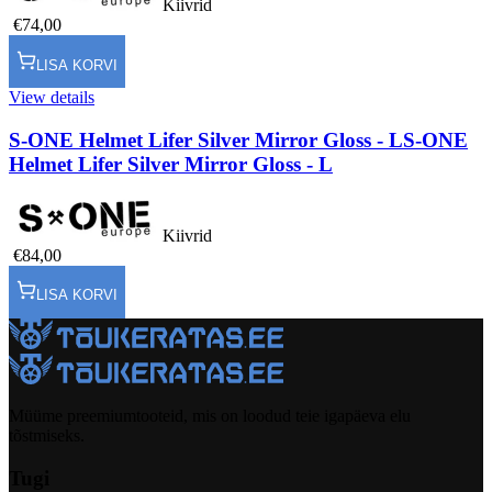
Kiivrid
€74,00
LISA KORVI
View details
S-ONE Helmet Lifer Silver Mirror Gloss - L
S-ONE
Helmet Lifer Silver Mirror Gloss - L
Kiivrid
€84,00
LISA KORVI
Müüme preemiumtooteid, mis on loodud teie igapäeva elu
tõstmiseks.
Tugi