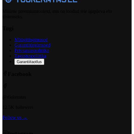
Müüme preemiumtooteid, mis on loodud teie igapäeva elu
tõstmiseks.
Tugi
Müügitingimused
Garantiitingimused
Privaatsuspoliitika
Tagastuspoliitika
Garantiitaotlus
Facebook
@t6ukeratas
12.5K followers
Follow us →
Instagram