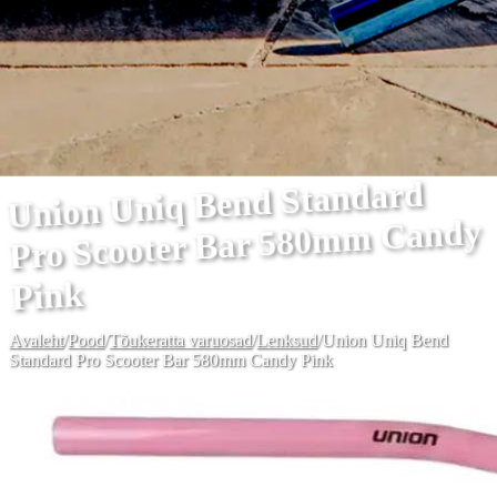
Union Uniq Bend Standard
Pro Scooter Bar 580mm Candy
Pink
Avaleht
/
Pood
/
Tõukeratta varuosad
/
Lenksud
/
Union Uniq Bend
Standard Pro Scooter Bar 580mm Candy Pink