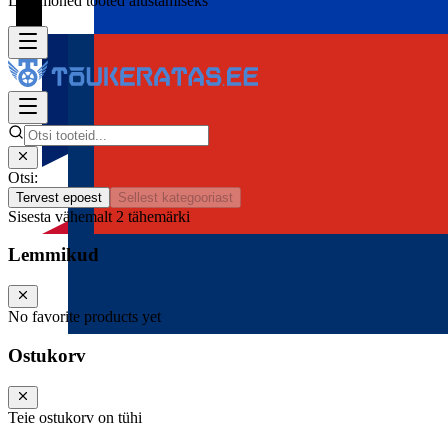
Lisa mõned tooted alustamiseks
Otsi:
Tervest epoest
Sellest kategooriast
Sisesta vähemalt 2 tähemärki
Lemmikud
No favorite products yet
Ostukorv
Teie ostukorv on tühi