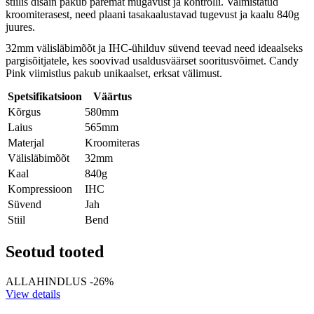
stiilis disain pakub paremat mugavust ja kontrolli. Valmistatud
kroomiterasest, need plaani tasakaalustavad tugevust ja kaalu 840g
juures.
32mm välisläbimõõt ja IHC-ühilduv süvend teevad need ideaalseks
pargisõitjatele, kes soovivad usaldusväärset sooritusvõimet. Candy
Pink viimistlus pakub unikaalset, erksat välimust.
Spetsifikatsioon
Väärtus
Kõrgus
580mm
Laius
565mm
Materjal
Kroomiteras
Välisläbimõõt
32mm
Kaal
840g
Kompressioon
IHC
Süvend
Jah
Stiil
Bend
Seotud tooted
ALLAHINDLUS -26%
View details