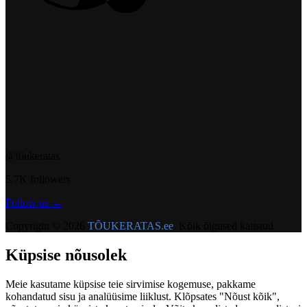
@t6ukeratas
5.7K followers
Follow us →
Copyright © 2026
TÕUKERATAS.ee
. Kõik õigused kaitstud
Küpsise nõusolek
Meie kasutame küpsise teie sirvimise kogemuse, pakkame
kohandatud sisu ja analüüsime liiklust. Klõpsates "Nõust kõik",