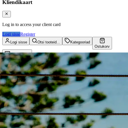
Kliendikaart
Log in to access your client card
Logi sisse
Register
Logi sisse
Otsi tooteid...
Kategooriad
Ostukorv
Kliendikaart