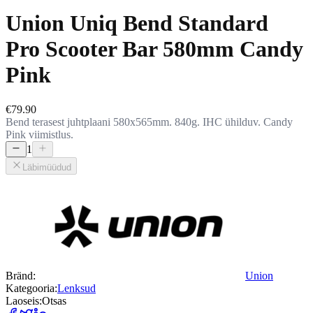
Union Uniq Bend Standard
Pro Scooter Bar 580mm Candy
Pink
€79.90
Bend terasest juhtplaani 580x565mm. 840g. IHC ühilduv. Candy
Pink viimistlus.
1
Läbimüüdud
Bränd:
Union
Kategooria:
Lenksud
Laoseis:
Otsas