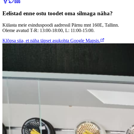
Eelistad enne ostu toodet oma silmaga näha?
Külasta meie esinduspoodi aadressil Pärnu mnt 160E, Tallinn.
Oleme avatud T-R: 13:00-18:00, L: 11:00-15:00.
Klõpsa siia, et näha täpset asukohta Google Mapsis.