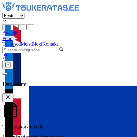
Avaleht
Pood
Teenused
Meist
Blogi
Kontakt
Ostukorv
Teie ostukorv on tühi