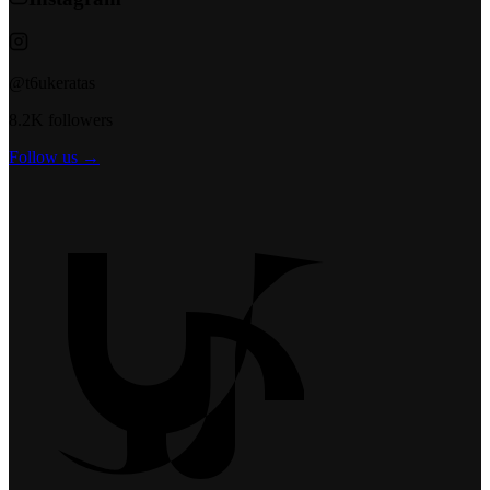
@t6ukeratas
8.2K followers
Follow us →