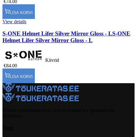
€74.00
LISA KORVI
View details
S-ONE Helmet Lifer Silver Mirror Gloss - L
S-ONE
Helmet Lifer Silver Mirror Gloss - L
Kiivrid
€84.00
LISA KORVI
Müüme preemiumtooteid, mis on loodud teie igapäeva elu
tõstmiseks.
Tugi