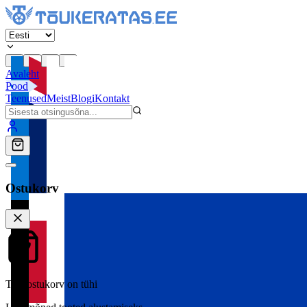
Avaleht
Pood
Teenused
Meist
Blogi
Kontakt
Ostukorv
Teie ostukorv on tühi