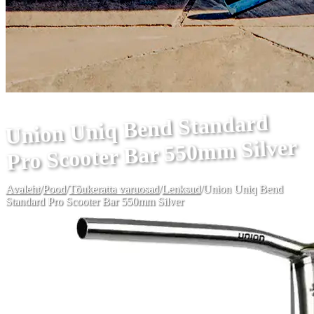
Union Uniq Bend Standard
Pro Scooter Bar 550mm Silver
Avaleht
/
Pood
/
Tõukeratta varuosad
/
Lenksud
/
Union Uniq Bend
Standard Pro Scooter Bar 550mm Silver