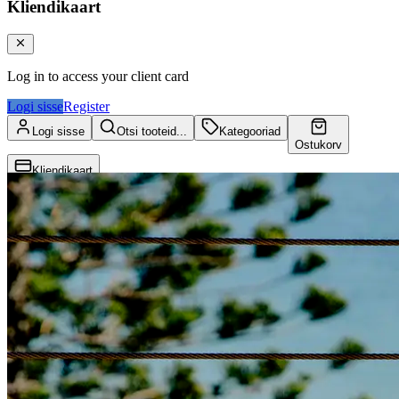
Kliendikaart
Log in to access your client card
Logi sisse
Register
Logi sisse
Otsi tooteid...
Kategooriad
Ostukorv
Kliendikaart