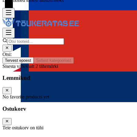
Lisa mõned tooted alustamiseks
Otsi:
Tervest epoest
Sellest kategooriast
Sisesta vähemalt 2 tähemärki
Lemmikud
No favorite products yet
Ostukorv
Teie ostukorv on tühi