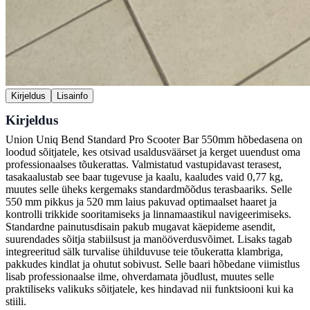
Kirjeldus
Lisainfo
Kirjeldus
Union Uniq Bend Standard Pro Scooter Bar 550mm hõbedasena on
loodud sõitjatele, kes otsivad usaldusväärset ja kerget uuendust oma
professionaalses tõukerattas. Valmistatud vastupidavast terasest,
tasakaalustab see baar tugevuse ja kaalu, kaaludes vaid 0,77 kg,
muutes selle üheks kergemaks standardmõõdus terasbaariks. Selle
550 mm pikkus ja 520 mm laius pakuvad optimaalset haaret ja
kontrolli trikkide sooritamiseks ja linnamaastikul navigeerimiseks.
Standardne painutusdisain pakub mugavat käepideme asendit,
suurendades sõitja stabiilsust ja manööverdusvõimet. Lisaks tagab
integreeritud sälk turvalise ühilduvuse teie tõukeratta klambriga,
pakkudes kindlat ja ohutut sobivust. Selle baari hõbedane viimistlus
lisab professionaalse ilme, ohverdamata jõudlust, muutes selle
praktiliseks valikuks sõitjatele, kes hindavad nii funktsiooni kui ka
stiili.