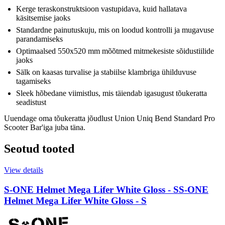
Kerge teraskonstruktsioon vastupidava, kuid hallatava
käsitsemise jaoks
Standardne painutuskuju, mis on loodud kontrolli ja mugavuse
parandamiseks
Optimaalsed 550x520 mm mõõtmed mitmekesiste sõidustiilide
jaoks
Sälk on kaasas turvalise ja stabiilse klambriga ühilduvuse
tagamiseks
Sleek hõbedane viimistlus, mis täiendab igasugust tõukeratta
seadistust
Uuendage oma tõukeratta jõudlust Union Uniq Bend Standard Pro
Scooter Bar'iga juba täna.
Seotud tooted
View details
S-ONE Helmet Mega Lifer White Gloss - S
S-ONE
Helmet Mega Lifer White Gloss - S