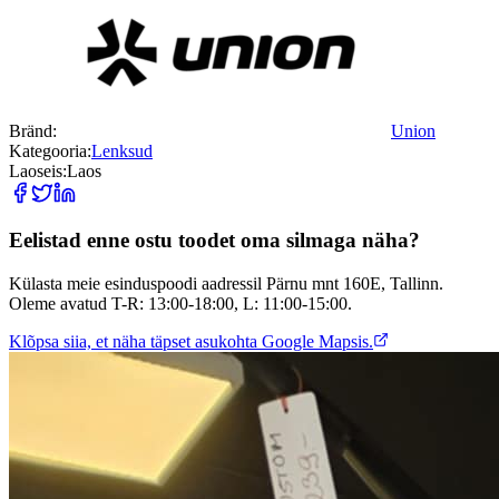
Bränd:
Union
Kategooria:
Lenksud
Laoseis:
Laos
Eelistad enne ostu toodet oma silmaga näha?
Külasta meie esinduspoodi aadressil Pärnu mnt 160E, Tallinn.
Oleme avatud T-R: 13:00-18:00, L: 11:00-15:00.
Klõpsa siia, et näha täpset asukohta Google Mapsis.