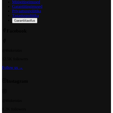
Müügitingimused
Garantiitingimused
Privaatsuspoliitika
Tagastuspoliitika
Garantiitaotlus
Facebook
@t6ukeratas
12.5K followers
Follow us →
Instagram
@t6ukeratas
8.2K followers