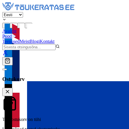
Avaleht
Pood
Teenused
Meist
Blogi
Kontakt
Ostukorv
Teie ostukorv on tühi