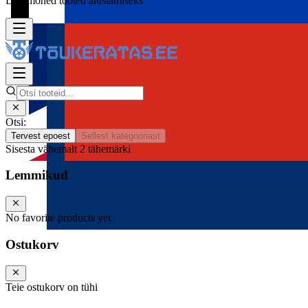
Lisa mõned tooted alustamiseks
Otsi:
Tervest epoest
Sellest kategooriast
Sisesta vähemalt 2 tähemärki
Lemmikud
No favorite products yet
Ostukorv
Teie ostukorv on tühi