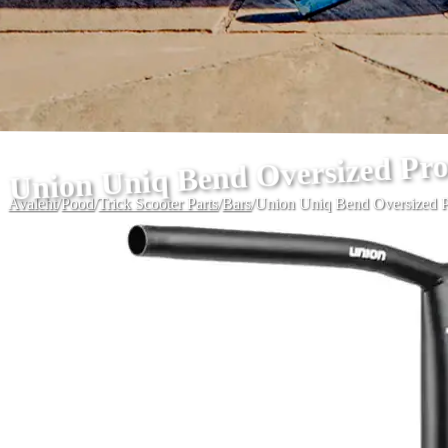
Union Uniq Bend Oversized Pr
Avaleht
/
Pood
/
Trick Scooter Parts
/
Bars
/
Union Uniq Bend Oversized 