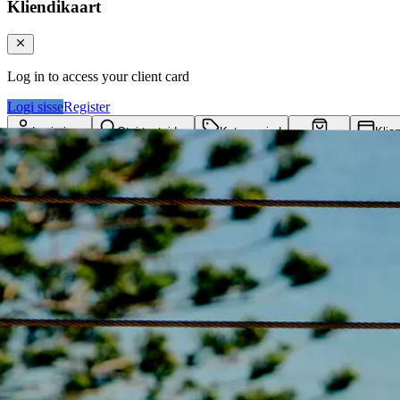
Kliendikaart
Log in to access your client card
Logi sisse
Register
Logi sisse
Otsi tooteid...
Kategooriad
Klie
Ostukorv