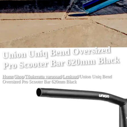
Union Uniq Bend Oversized
Pro Scooter Bar 620mm Black
Home
/
Shop
/
Tõukeratta varuosad
/
Lenksud
/
Union Uniq Bend
Oversized Pro Scooter Bar 620mm Black