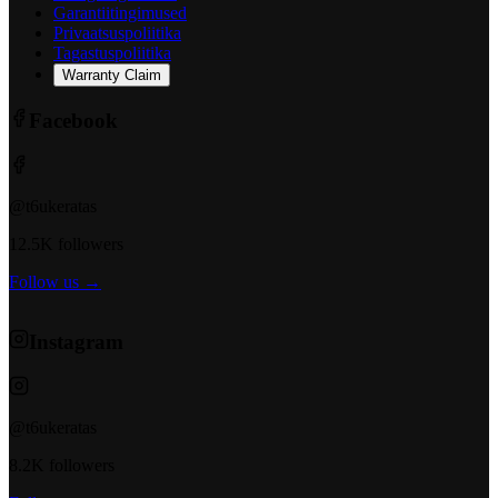
Garantiitingimused
Privaatsuspoliitika
Tagastuspoliitika
Warranty Claim
Facebook
@t6ukeratas
12.5K followers
Follow us →
Instagram
@t6ukeratas
8.2K followers