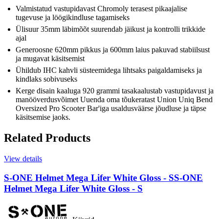
Valmistatud vastupidavast Chromoly terasest pikaajalise
tugevuse ja löögikindluse tagamiseks
Ülisuur 35mm läbimõõt suurendab jäikust ja kontrolli trikkide
ajal
Generoosne 620mm pikkus ja 600mm laius pakuvad stabiilsust
ja mugavat käsitsemist
Ühildub IHC kahvli süsteemidega lihtsaks paigaldamiseks ja
kindlaks sobivuseks
Kerge disain kaaluga 920 grammi tasakaalustab vastupidavust ja
manööverdusvõimet Uuenda oma tõukeratast Union Uniq Bend
Oversized Pro Scooter Bar'iga usaldusväärse jõudluse ja täpse
käsitsemise jaoks.
Related Products
View details
S-ONE Helmet Mega Lifer White Gloss - S
S-ONE
Helmet Mega Lifer White Gloss - S