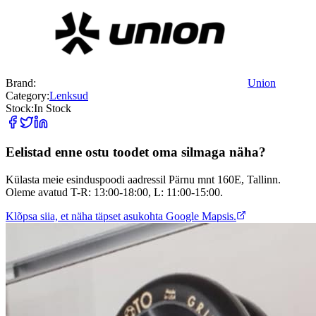
Brand:
Union
Category:
Lenksud
Stock:
In Stock
Eelistad enne ostu toodet oma silmaga näha?
Külasta meie esinduspoodi aadressil Pärnu mnt 160E, Tallinn.
Oleme avatud T-R: 13:00-18:00, L: 11:00-15:00.
Klõpsa siia, et näha täpset asukohta Google Mapsis.