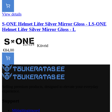
View details
S-ONE Helmet Lifer Silver Mirror Gloss - L
S-ONE
Helmet Lifer Silver Mirror Gloss - L
Kiivrid
€84,00
Selling premium products, designed to elevate your everyday
experience.
Support
Müügitingimused