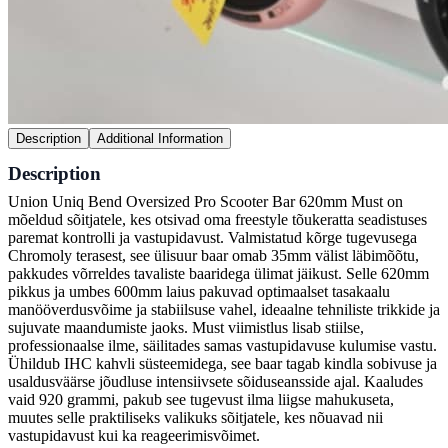
Description
Additional Information
Description
Union Uniq Bend Oversized Pro Scooter Bar 620mm Must on
mõeldud sõitjatele, kes otsivad oma freestyle tõukeratta seadistuses
paremat kontrolli ja vastupidavust. Valmistatud kõrge tugevusega
Chromoly terasest, see ülisuur baar omab 35mm välist läbimõõtu,
pakkudes võrreldes tavaliste baaridega ülimat jäikust. Selle 620mm
pikkus ja umbes 600mm laius pakuvad optimaalset tasakaalu
manööverdusvõime ja stabiilsuse vahel, ideaalne tehniliste trikkide ja
sujuvate maandumiste jaoks. Must viimistlus lisab stiilse,
professionaalse ilme, säilitades samas vastupidavuse kulumise vastu.
Ühildub IHC kahvli süsteemidega, see baar tagab kindla sobivuse ja
usaldusväärse jõudluse intensiivsete sõiduseansside ajal. Kaaludes
vaid 920 grammi, pakub see tugevust ilma liigse mahukuseta,
muutes selle praktiliseks valikuks sõitjatele, kes nõuavad nii
vastupidavust kui ka reageerimisvõimet.