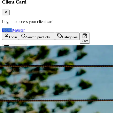
Client Card
Log in to access your client card
Login
Register
Login
Search products...
Categories
Cart
Client Card