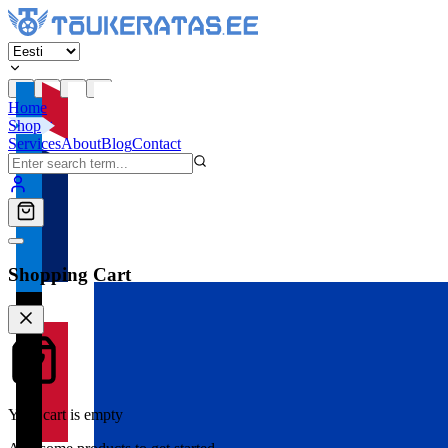
Home
Shop
Services
About
Blog
Contact
Shopping Cart
Your cart is empty