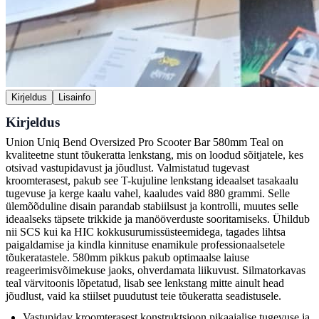
Kirjeldus
Lisainfo
Kirjeldus
Union Uniq Bend Oversized Pro Scooter Bar 580mm Teal on
kvaliteetne stunt tõukeratta lenkstang, mis on loodud sõitjatele, kes
otsivad vastupidavust ja jõudlust. Valmistatud tugevast
kroomterasest, pakub see T-kujuline lenkstang ideaalset tasakaalu
tugevuse ja kerge kaalu vahel, kaaludes vaid 880 grammi. Selle
ülemõõduline disain parandab stabiilsust ja kontrolli, muutes selle
ideaalseks täpsete trikkide ja manööverduste sooritamiseks. Ühildub
nii SCS kui ka HIC kokkusurumissüsteemidega, tagades lihtsa
paigaldamise ja kindla kinnituse enamikule professionaalsetele
tõukeratastele. 580mm pikkus pakub optimaalse laiuse
reageerimisvõimekuse jaoks, ohverdamata liikuvust. Silmatorkavas
teal värvitoonis lõpetatud, lisab see lenkstang mitte ainult head
jõudlust, vaid ka stiilset puudutust teie tõukeratta seadistusele.
Vastupidav kroomterasest konstruktsioon pikaajalise tugevuse ja