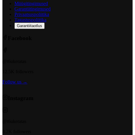
Müügitingimused
Garantiitingimused
Privaatsuspoliitika
Tagastuspoliitika
Garantiitaotlus
Facebook
@t6ukeratas
12.5K followers
Follow us →
Instagram
@t6ukeratas
8.2K followers