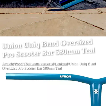
Union Uniq Bend Oversized
Pro Scooter Bar 580mm Teal
Avaleht
/
Pood
/
Tõukeratta varuosad
/
Lenksud
/
Union Uniq Bend
Oversized Pro Scooter Bar 580mm Teal