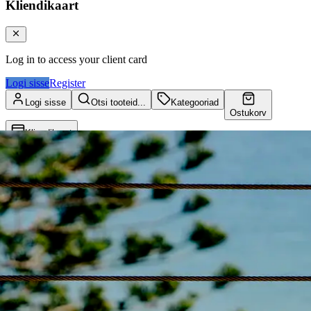
Kliendikaart
Log in to access your client card
Logi sisse
Register
Logi sisse
Otsi tooteid...
Kategooriad
Ostukorv
Kliendikaart