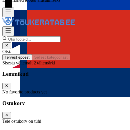
Lisa mõned tooted alustamiseks
Otsi:
Tervest epoest
Sellest kategooriast
Sisesta vähemalt 2 tähemärki
Lemmikud
No favorite products yet
Ostukorv
Teie ostukorv on tühi