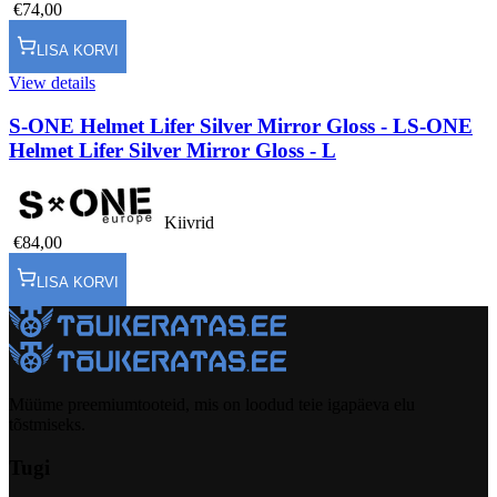
€74,00
LISA KORVI
View details
S-ONE Helmet Lifer Silver Mirror Gloss - L
S-ONE
Helmet Lifer Silver Mirror Gloss - L
Kiivrid
€84,00
LISA KORVI
Müüme preemiumtooteid, mis on loodud teie igapäeva elu
tõstmiseks.
Tugi