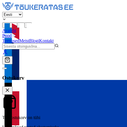
Avaleht
Pood
Teenused
Meist
Blogi
Kontakt
Ostukorv
Teie ostukorv on tühi