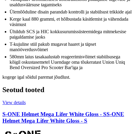
usaldusväärsuse tagamiseks
Ülemõõduline disain parandab kontrolli ja stabiilsust trikkide ajal
Kerge kaal 880 grammi, et hõlbustada käsitlemist ja vähendada
väsimust
Ühildub SCS ja HIC kokkusurumissüsteemidega mitmekesise
paigaldamise jaoks
T-kujuline stiil pakub mugavat haaret ja täpset
manööverdusvõimet
580mm laius tasakaalustab reageerimisvõimet stabiilsusega
kõigil oskustasemetel Uuendage oma tõukeratast Union Uniq
Bend Oversized Pro Scooter Bar'iga ja
kogege igal sõidul paremat jõudlust.
Seotud tooted
View details
S-ONE Helmet Mega Lifer White Gloss - S
S-ONE
Helmet Mega Lifer White Gloss - S