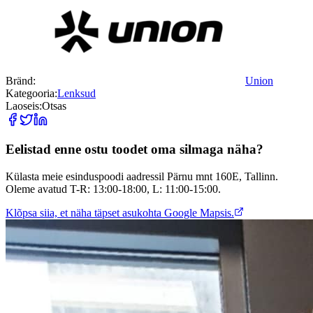
Bränd:
Union
Kategooria:
Lenksud
Laoseis:
Otsas
Eelistad enne ostu toodet oma silmaga näha?
Külasta meie esinduspoodi aadressil Pärnu mnt 160E, Tallinn.
Oleme avatud T-R: 13:00-18:00, L: 11:00-15:00.
Klõpsa siia, et näha täpset asukohta Google Mapsis.