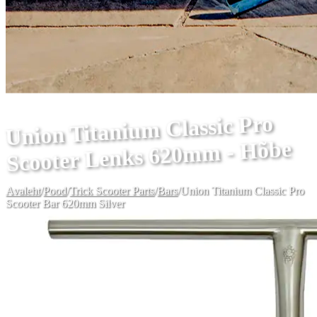
Union Titanium Classic Pro
Scooter Lenks 620mm - Hõbe
Avaleht
/
Pood
/
Trick Scooter Parts
/
Bars
/
Union Titanium Classic Pro
Scooter Bar 620mm Silver