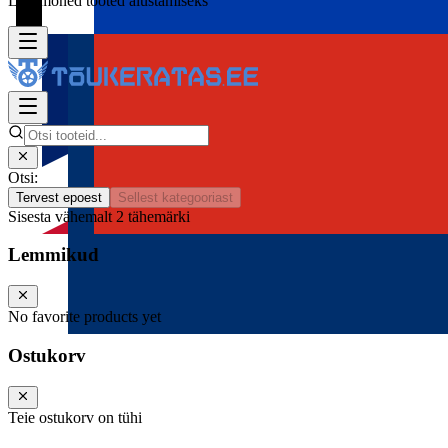
Lisa mõned tooted alustamiseks
Otsi:
Tervest epoest
Sellest kategooriast
Sisesta vähemalt 2 tähemärki
Lemmikud
No favorite products yet
Ostukorv
Teie ostukorv on tühi