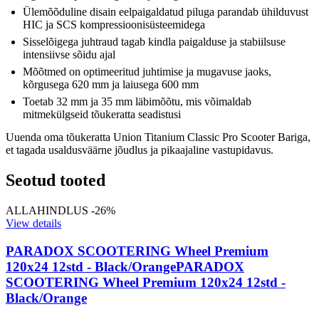
Ülemõõduline disain eelpaigaldatud piluga parandab ühilduvust
HIC ja SCS kompressioonisüsteemidega
Sisselõigega juhtraud tagab kindla paigalduse ja stabiilsuse
intensiivse sõidu ajal
Mõõtmed on optimeeritud juhtimise ja mugavuse jaoks,
kõrgusega 620 mm ja laiusega 600 mm
Toetab 32 mm ja 35 mm läbimõõtu, mis võimaldab
mitmekülgseid tõukeratta seadistusi
Uuenda oma tõukeratta Union Titanium Classic Pro Scooter Bariga,
et tagada usaldusväärne jõudlus ja pikaajaline vastupidavus.
Seotud tooted
ALLAHINDLUS -26%
View details
PARADOX SCOOTERING Wheel Premium
120x24 12std - Black/Orange
PARADOX
SCOOTERING Wheel Premium 120x24 12std -
Black/Orange