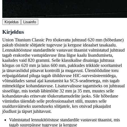
Kirjeldus
Lisainfo
Kirjeldus
Union Titanium Classic Pro tõukeratta juhtraud 620 mm (hõbedane)
pakub tõsistele sõitjatele tugevuse ja kerguse ideaalset tasakaalu.
Lennukitööstuse standarditele vastavast titaanist valmistatud juhtraud
tagab erakordse vastupidavuse ilma liigse kaalu lisandumiseta,
kaaludes vaid 820 grammi. Selle klassikalise disainiga juhtraua
kõrgus on 620 mm ja laius 600 mm, pakkudes trikkide sooritamisel
ja tänavasõidul piisavat kontrolli ja mugavust. Ülemõõduline toru
eelpaigaldatud piluga tagab ühilduvuse HIC-survesüsteemidega,
võimaldades samal ajal kasutamist ka SCS-seadmetega, mis tagab
mitmekülgse kohandatavuse. Lisaturvalisuse tagamiseks on juhtraual
sisselõige, mis toetab läbimõõte 32 mm ja 35 mm, muutes selle
kohandatavaks erinevate tõukerattamudelite jaoks. Sile hõbedane
viimistlus täiendab selle professionaalset stiili, muutes selle
usaldusväärseks uuenduseks sõitjatele, kes otsivad pikaajalist
jõudlust ja täpset juhitavust.
Valmistatud lennukitööstuse standardile vastavast titaanist, mis
tagab suurepärase tugevuse ja kerguse