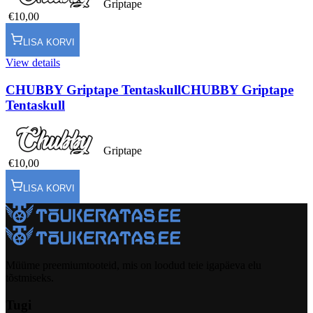
Griptape
€10,00
LISA KORVI
View details
CHUBBY Griptape Tentaskull
CHUBBY Griptape
Tentaskull
Griptape
€10,00
LISA KORVI
Müüme preemiumtooteid, mis on loodud teie igapäeva elu
tõstmiseks.
Tugi