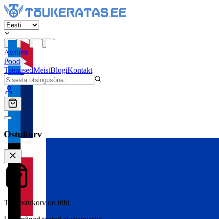
Avaleht
Pood
Teenused
Meist
Blogi
Kontakt
Ostukorv
Teie ostukorv on tühi