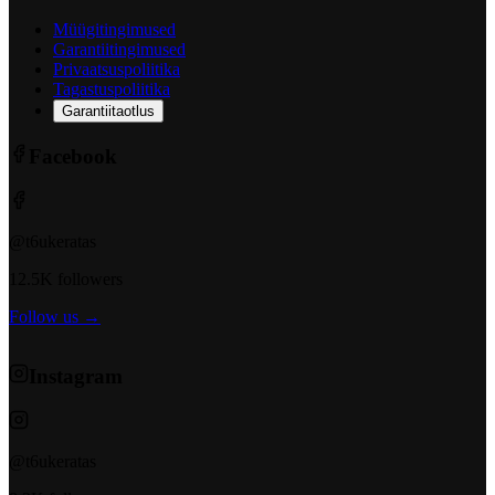
Müügitingimused
Garantiitingimused
Privaatsuspoliitika
Tagastuspoliitika
Garantiitaotlus
Facebook
@t6ukeratas
12.5K followers
Follow us →
Instagram
@t6ukeratas