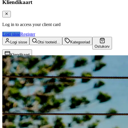
Kliendikaart
Log in to access your client card
Logi sisse
Register
Logi sisse
Otsi tooteid...
Kategooriad
Ostukorv
Kliendikaart