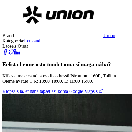
Bränd:
Union
Kategooria:
Lenksud
Laoseis:
Otsas
Eelistad enne ostu toodet oma silmaga näha?
Külasta meie esinduspoodi aadressil Pärnu mnt 160E, Tallinn.
Oleme avatud T-R: 13:00-18:00, L: 11:00-15:00.
Klõpsa siia, et näha täpset asukohta Google Mapsis.