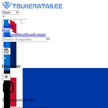
Avaleht
Pood
Teenused
Meist
Blogi
Kontakt
Ostukorv
Teie ostukorv on tühi