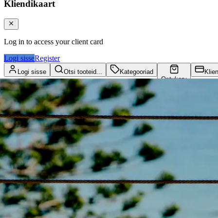
Kliendikaart
Log in to access your client card
Logi sisse
Register
Logi sisse
Otsi tooteid...
Kategooriad
Klie
Ostukorv