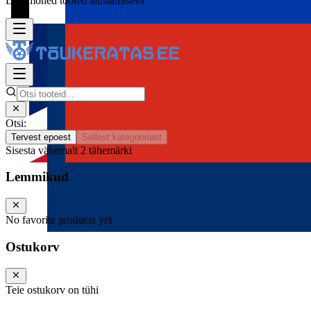
Lisa mõned tooted alustamiseks
Otsi:
Tervest epoest
Sellest kategooriast
Sisesta vähemalt 2 tähemärki
Lemmikud
No favorite products yet
Ostukorv
Teie ostukorv on tühi