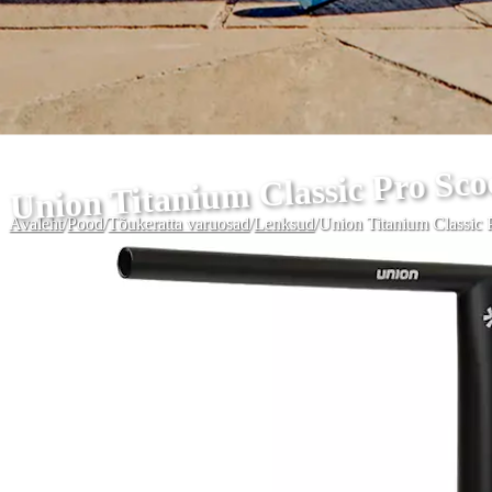
Union Titanium Classic Pro Sc
Avaleht
/
Pood
/
Tõukeratta varuosad
/
Lenksud
/
Union Titanium Classic