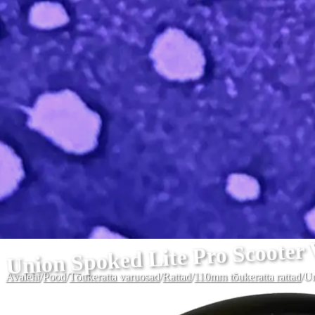
Union Spoked Lite Pro Scooter
Avaleht
/
Pood
/
Tõukeratta varuosad
/
Rattad
/
110mm tõukeratta rattad
/
Un