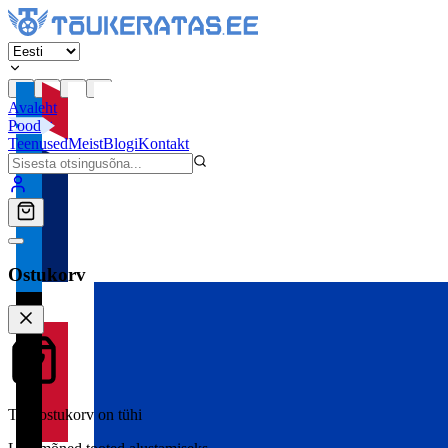
Avaleht
Pood
Teenused
Meist
Blogi
Kontakt
Ostukorv
Teie ostukorv on tühi