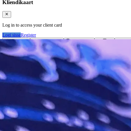
Kliendikaart
Log in to access your client card
Logi sisse
Register
Logi sisse
Otsi tooteid...
Kategooriad
Klie
Ostukorv