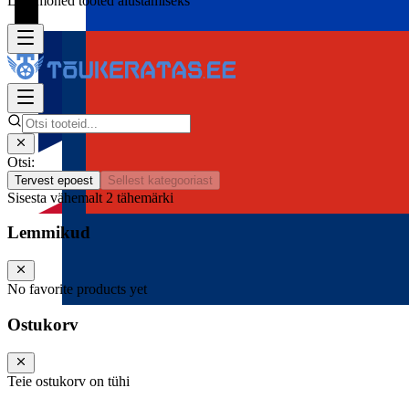
Lisa mõned tooted alustamiseks
Otsi:
Tervest epoest
Sellest kategooriast
Sisesta vähemalt 2 tähemärki
Lemmikud
No favorite products yet
Ostukorv
Teie ostukorv on tühi