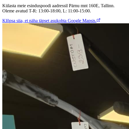
Külasta meie esinduspoodi aadressil Pärnu mnt 160E, Tallinn.
Oleme avatud T-R: 13:00-18:00, L: 11:00-15:00.
Klõpsa siia, et näha täpset asukohta Google Mapsis.