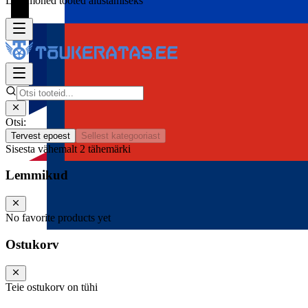
Lisa mõned tooted alustamiseks
Otsi:
Tervest epoest
Sellest kategooriast
Sisesta vähemalt 2 tähemärki
Lemmikud
No favorite products yet
Ostukorv
Teie ostukorv on tühi