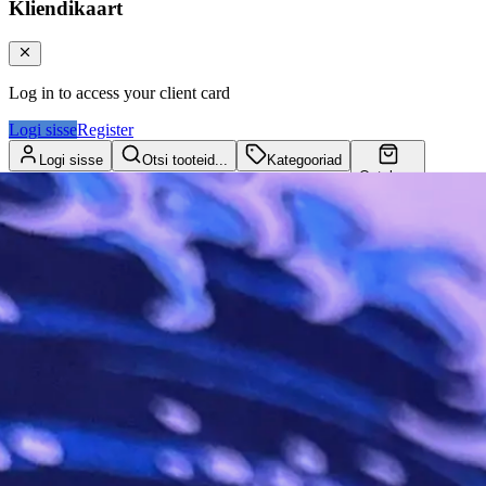
Kliendikaart
Log in to access your client card
Logi sisse
Register
Logi sisse
Otsi tooteid...
Kategooriad
Ostukorv
Kliendikaart