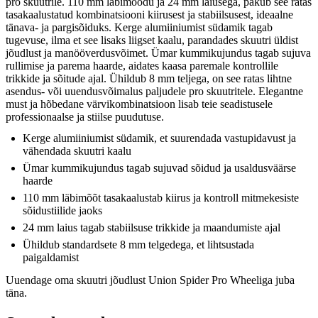
pro skuutrile. 110 mm läbimõõdu ja 24 mm laiusega, pakub see ratas
tasakaalustatud kombinatsiooni kiirusest ja stabiilsusest, ideaalne
tänava- ja pargisõiduks. Kerge alumiiniumist südamik tagab
tugevuse, ilma et see lisaks liigset kaalu, parandades skuutri üldist
jõudlust ja manööverdusvõimet. Ümar kummikujundus tagab sujuva
rullimise ja parema haarde, aidates kaasa paremale kontrollile
trikkide ja sõitude ajal. Ühildub 8 mm teljega, on see ratas lihtne
asendus- või uuendusvõimalus paljudele pro skuutritele. Elegantne
must ja hõbedane värvikombinatsioon lisab teie seadistusele
professionaalse ja stiilse puudutuse.
Kerge alumiiniumist südamik, et suurendada vastupidavust ja
vähendada skuutri kaalu
Ümar kummikujundus tagab sujuvad sõidud ja usaldusväärse
haarde
110 mm läbimõõt tasakaalustab kiirus ja kontroll mitmekesiste
sõidustiilide jaoks
24 mm laius tagab stabiilsuse trikkide ja maandumiste ajal
Ühildub standardsete 8 mm telgedega, et lihtsustada
paigaldamist
Uuendage oma skuutri jõudlust Union Spider Pro Wheeliga juba
täna.