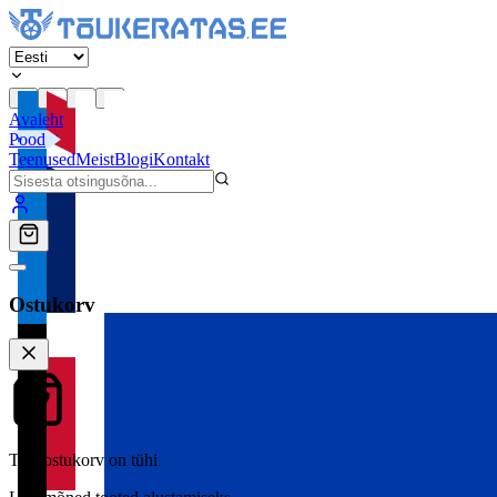
Avaleht
Pood
Teenused
Meist
Blogi
Kontakt
Ostukorv
Teie ostukorv on tühi