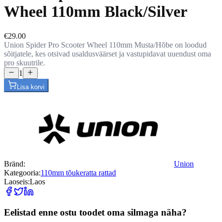
Wheel 110mm Black/Silver
€29.00
Union Spider Pro Scooter Wheel 110mm Musta/Hõbe on loodud
sõitjatele, kes otsivad usaldusväärset ja vastupidavat uuendust oma
pro skuutrile.
1
Lisa korvi
Bränd:
Union
Kategooria:
110mm tõukeratta rattad
Laoseis:
Laos
Eelistad enne ostu toodet oma silmaga näha?