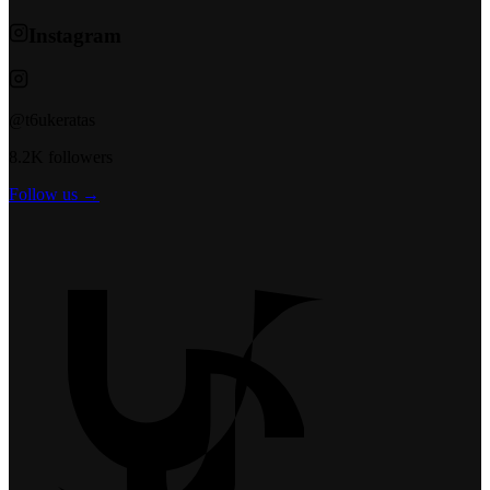
Instagram
@t6ukeratas
8.2K followers
Follow us →