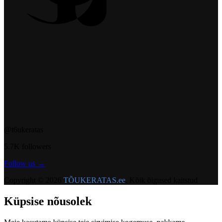
@t6ukeratas
5.7K followers
Follow us →
Copyright © 2026
TÕUKERATAS.ee
. Kõik õigused kaitstud
Küpsise nõusolek