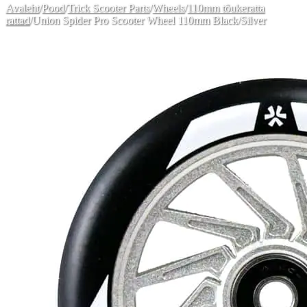
Avaleht
/
Pood
/
Trick Scooter Parts
/
Wheels
/
110mm tõukeratta
rattad
/
Union Spider Pro Scooter Wheel 110mm Black/Silver