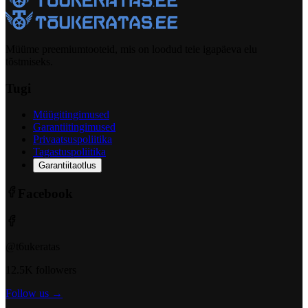
Müüme preemiumtooteid, mis on loodud teie igapäeva elu
tõstmiseks.
Tugi
Müügitingimused
Garantiitingimused
Privaatsuspoliitika
Tagastuspoliitika
Garantiitaotlus
Facebook
@t6ukeratas
12.5K followers
Follow us →