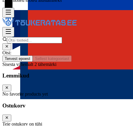
Lisa mõned tooted alustamiseks
Otsi:
Tervest epoest
Sellest kategooriast
Sisesta vähemalt 2 tähemärki
Lemmikud
No favorite products yet
Ostukorv
Teie ostukorv on tühi