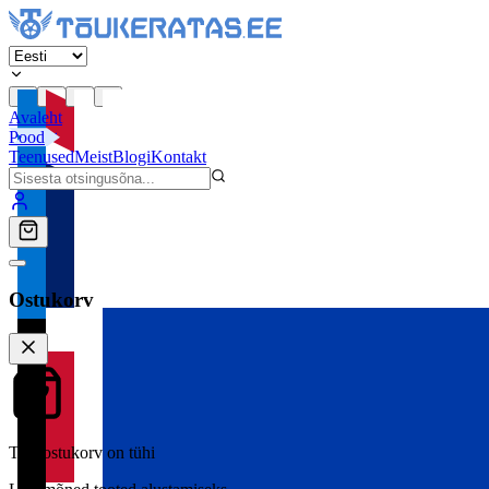
Avaleht
Pood
Teenused
Meist
Blogi
Kontakt
Ostukorv
Teie ostukorv on tühi