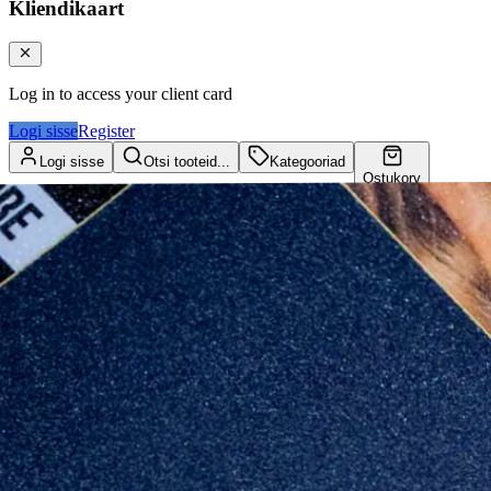
Kliendikaart
Log in to access your client card
Logi sisse
Register
Logi sisse
Otsi tooteid...
Kategooriad
Ostukorv
Kliendikaart