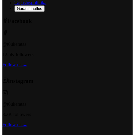
Tagastuspoliitika
Garantiitaotlus
Facebook
@t6ukeratas
12.5K followers
Follow us →
Instagram
@t6ukeratas
8.2K followers
Follow us →