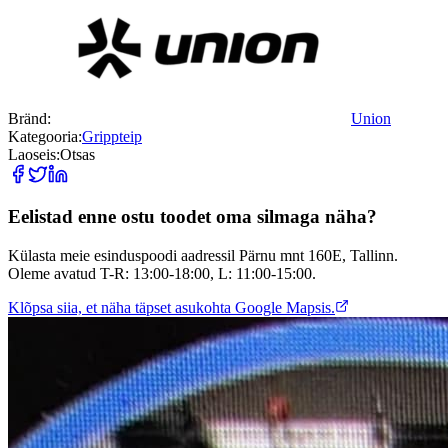
Bränd:
Union
Kategooria:
Grippteip
Laoseis:
Otsas
Eelistad enne ostu toodet oma silmaga näha?
Külasta meie esinduspoodi aadressil Pärnu mnt 160E, Tallinn.
Oleme avatud T-R: 13:00-18:00, L: 11:00-15:00.
Klõpsa siia, et näha täpset asukohta Google Mapsis.