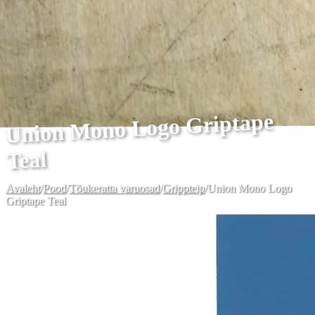
Union Mono Logo Griptape
Teal
Avaleht
/
Pood
/
Tõukeratta varuosad
/
Grippteip
/
Union Mono Logo
Griptape Teal