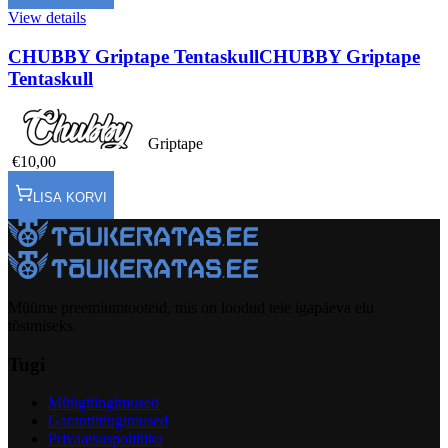
View details
CHUBBY Griptape Tentaskull
CHUBBY Griptape
Tentaskull
Griptape
€10,00
LISA KORVI
Müüme preemiumtooteid, mis on loodud teie igapäeva elu
tõstmiseks.
Tugi
Müügitingimused
Garantiitingimused
Privaatsuspoliitika