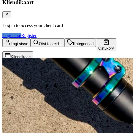
Kliendikaart
Log in to access your client card
Logi sisse
Register
Logi sisse
Otsi tooteid...
Kategooriad
Ostukorv
Kliendikaart