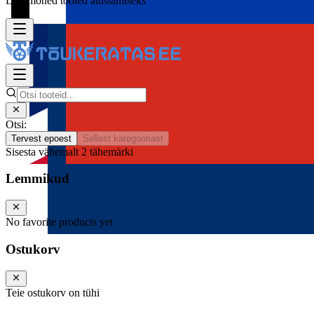
Lisa mõned tooted alustamiseks
Otsi:
Tervest epoest
Sellest kategooriast
Sisesta vähemalt 2 tähemärki
Lemmikud
No favorite products yet
Ostukorv
Teie ostukorv on tühi