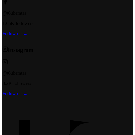
@t6ukeratas
12.5K followers
Follow us →
Instagram
@t6ukeratas
8.2K followers
Follow us →