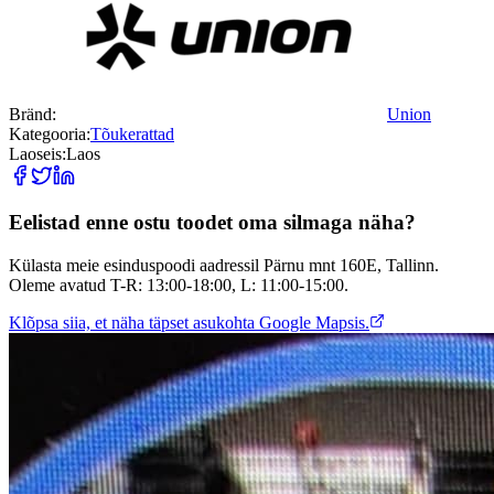
Bränd:
Union
Kategooria:
Tõukerattad
Laoseis:
Laos
Eelistad enne ostu toodet oma silmaga näha?
Külasta meie esinduspoodi aadressil Pärnu mnt 160E, Tallinn.
Oleme avatud T-R: 13:00-18:00, L: 11:00-15:00.
Klõpsa siia, et näha täpset asukohta Google Mapsis.