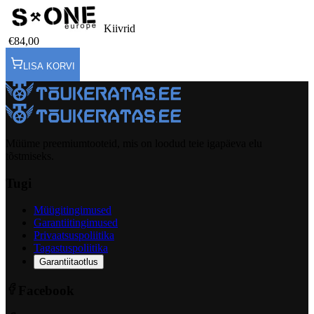
Kiivrid
€84,00
LISA KORVI
Müüme preemiumtooteid, mis on loodud teie igapäeva elu
tõstmiseks.
Tugi
Müügitingimused
Garantiitingimused
Privaatsuspoliitika
Tagastuspoliitika
Garantiitaotlus
Facebook