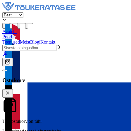
Avaleht
Pood
Teenused
Meist
Blogi
Kontakt
Ostukorv
Teie ostukorv on tühi