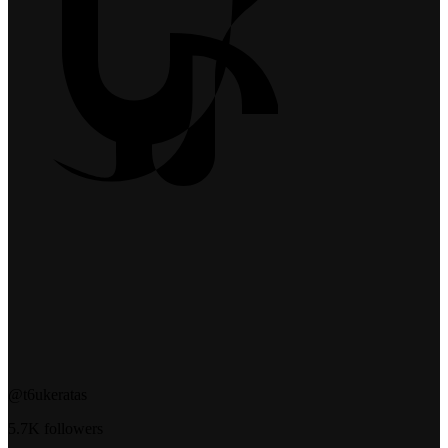
@t6ukeratas
5.7K followers