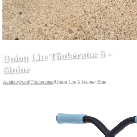
Union Lite Tõukeratas S -
Sinine
Avaleht
/
Pood
/
Tõukerattad
/
Union Lite S Scooter Blue