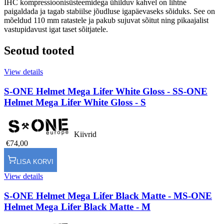
IHC kompressioonisüsteemidega ühilduv kahvel on lihtne
paigaldada ja tagab stabiilse jõudluse igapäevaseks sõiduks. See on
mõeldud 110 mm ratastele ja pakub sujuvat sõitut ning pikaajalist
vastupidavust igat taset sõitjatele.
Seotud tooted
View details
S-ONE Helmet Mega Lifer White Gloss - S
S-ONE
Helmet Mega Lifer White Gloss - S
Kiivrid
€74,00
LISA KORVI
View details
S-ONE Helmet Mega Lifer Black Matte - M
S-ONE
Helmet Mega Lifer Black Matte - M