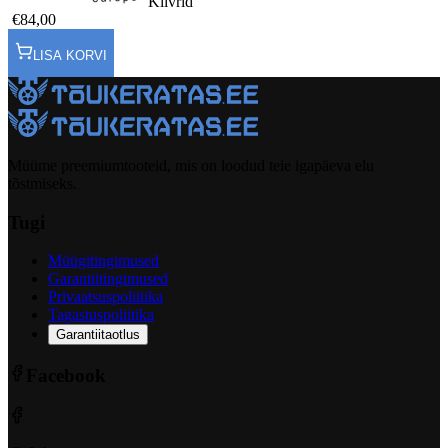
Kiivrid
€84,00
LISA KORVI
Müüme preemiumtooteid, mis on loodud teie igapäeva elu
tõstmiseks.
Tugi
Müügitingimused
Garantiitingimused
Privaatsuspoliitika
Tagastuspoliitika
Garantiitaotlus
Facebook