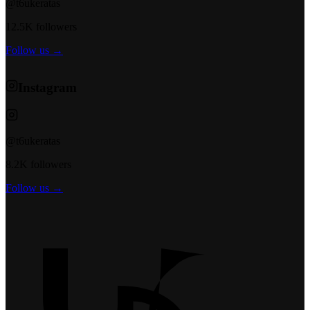
@t6ukeratas
12.5K followers
Follow us →
Instagram
@t6ukeratas
8.2K followers
Follow us →