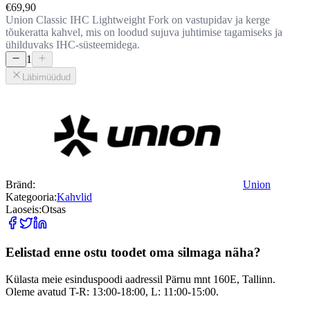
€69,90
Union Classic IHC Lightweight Fork on vastupidav ja kerge
tõukeratta kahvel, mis on loodud sujuva juhtimise tagamiseks ja
ühilduvaks IHC-süsteemidega.
1
Läbimüüdud
Bränd:
Union
Kategooria:
Kahvlid
Laoseis:
Otsas
Eelistad enne ostu toodet oma silmaga näha?
Külasta meie esinduspoodi aadressil Pärnu mnt 160E, Tallinn.
Oleme avatud T-R: 13:00-18:00, L: 11:00-15:00.