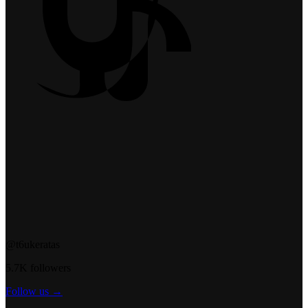
@t6ukeratas
5.7K followers
Follow us →