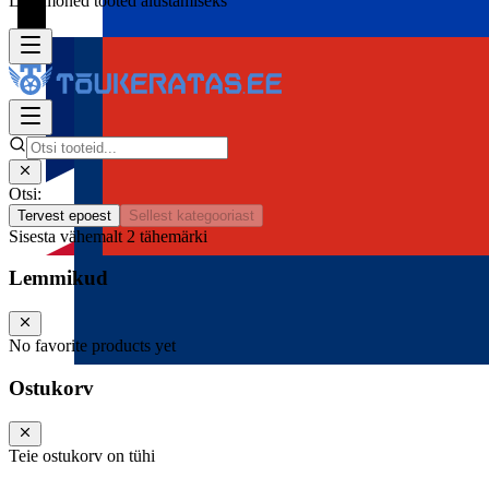
Lisa mõned tooted alustamiseks
Otsi:
Tervest epoest
Sellest kategooriast
Sisesta vähemalt 2 tähemärki
Lemmikud
No favorite products yet
Ostukorv
Teie ostukorv on tühi