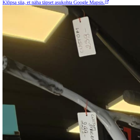
Klõpsa siia, et näha täpset asukohta Google Mapsis.