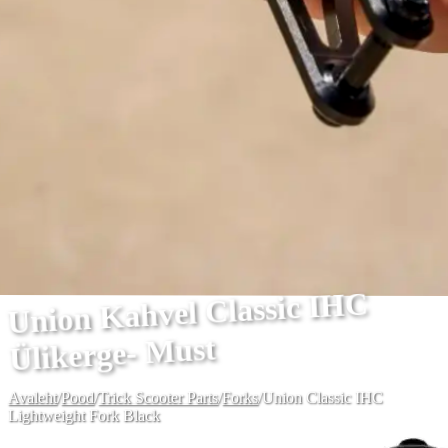
Union Kahvel Classic IHC
Ülikerge- Must
Avaleht
/
Pood
/
Trick Scooter Parts
/
Forks
/
Union Classic IHC
Lightweight Fork Black