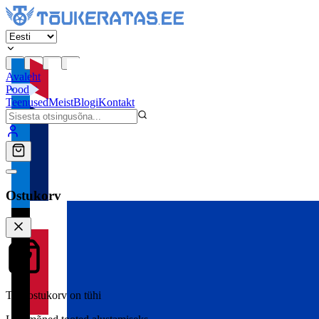
Avaleht
Pood
Teenused
Meist
Blogi
Kontakt
Ostukorv
Teie ostukorv on tühi