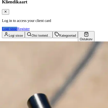
Kliendikaart
Log in to access your client card
Logi sisse
Register
Logi sisse
Otsi tooteid...
Kategooriad
Ostukorv
Kliendikaart