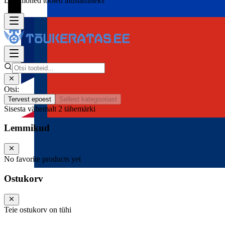
Lisa mõned tooted alustamiseks
Otsi:
Tervest epoest
Sellest kategooriast
Sisesta vähemalt 2 tähemärki
Lemmikud
No favorite products yet
Ostukorv
Teie ostukorv on tühi