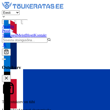
Avaleht
Pood
Teenused
Meist
Blogi
Kontakt
Ostukorv
Teie ostukorv on tühi