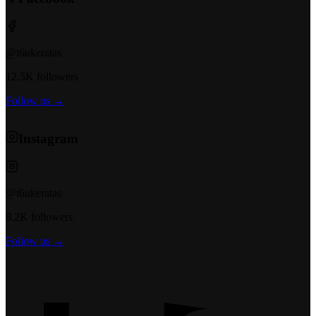
@t6ukeratas
12.5K followers
Follow us →
Instagram
@t6ukeratas
8.2K followers
Follow us →