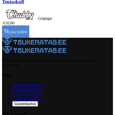
Tentaskull
Griptape
€10,00
LISA KORVI
Müüme preemiumtooteid, mis on loodud teie igapäeva elu
tõstmiseks.
Tugi
Müügitingimused
Garantiitingimused
Privaatsuspoliitika
Tagastuspoliitika
Garantiitaotlus
Facebook