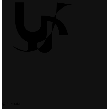
@t6ukeratas