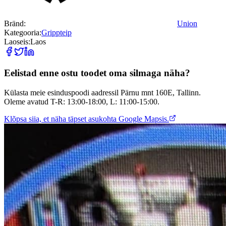
Bränd:
Union
Kategooria:
Grippteip
Laoseis:
Laos
Eelistad enne ostu toodet oma silmaga näha?
Külasta meie esinduspoodi aadressil Pärnu mnt 160E, Tallinn.
Oleme avatud T-R: 13:00-18:00, L: 11:00-15:00.
Klõpsa siia, et näha täpset asukohta Google Mapsis.