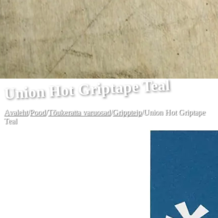
Union Hot Griptape Teal
Avaleht
/
Pood
/
Tõukeratta varuosad
/
Grippteip
/
Union Hot Griptape
Teal