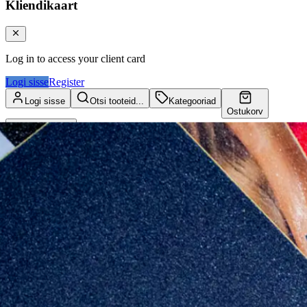
Kliendikaart
Log in to access your client card
Logi sisse
Register
Logi sisse
Otsi tooteid...
Kategooriad
Ostukorv
Kliendikaart