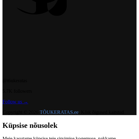
@t6ukeratas
5.7K followers
Follow us →
Copyright © 2026
TÕUKERATAS.ee
. Kõik õigused kaitstud
Küpsise nõusolek
Meie kasutame küpsise teie sirvimise kogemuse, pakkame