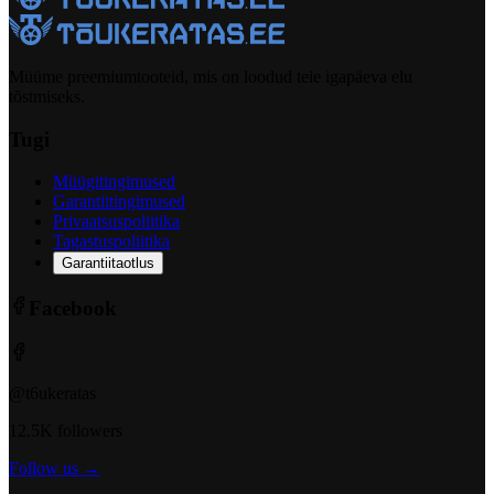
Müüme preemiumtooteid, mis on loodud teie igapäeva elu
tõstmiseks.
Tugi
Müügitingimused
Garantiitingimused
Privaatsuspoliitika
Tagastuspoliitika
Garantiitaotlus
Facebook
@t6ukeratas
12.5K followers
Follow us →