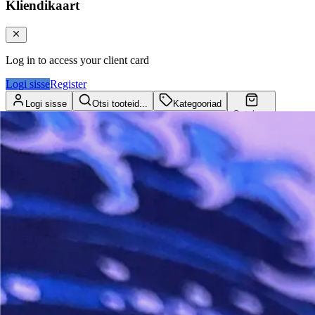
Kliendikaart
Log in to access your client card
Logi sisse
Register
Logi sisse
Otsi tooteid...
Kategooriad
Ostukorv
Kliendikaart