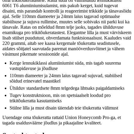
oma trikitõukeratastele. Ratta süda on valmistatud lennukiklassi
6061 T6 alumiiniumisulamist, mis pakub kerget, kuid tugevat
disaini, mis parandab kontrolli ja reageerimist trikkide ja tänavasõidu
ajal. Selle 110mm diameeter ja 24mm laius tagavad optimaalse
stabiilsuse ja sujuva rullimise, muutes selle sobivaks nii parki kui ka
tänavale. Ratas on mõeldud 8mm telje jaoks, tagades ühilduvuse
enamikuga pro trikitõukeratastest. Elegantne lilla ja must värviskeem
lisab stiilset puudutust, ohverdamata funktsionaalsust. Kaaludes vaid
220 grammi, aitab see kaasa kergemale tõukeratta seadistusele,
aidates sõitjatel saavutada paremat manööverdusvõimet ja vähem
väsimust pikemate sessioonide ajal.
Kerge lennukiklassi alumiiniumist süda, mis tagab suurema
vastupidavuse ja jõudluse
110mm diameeter ja 24mm laius tagavad sujuvad, stabiilsed
sõidud erinevatel maastikel
Ühilduv standardsete 8mm telgedega lihtsaks paigaldamiseks
Tugev konstruktsioon, mis on spetsiaalselt loodud pro
trikitõukeratta kasutamiseks
Stiilne lilla ja must disain täiendab teie tõukeratta välimust
Uuendage oma tõukeratta rattaid Union Honeycomb Pro-ga, et
tagada usaldusväärne jõudlus ja pikaajaline kvaliteet.