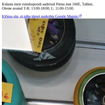
Külasta meie esinduspoodi aadressil Pärnu mnt 160E, Tallinn.
Oleme avatud T-R: 13:00-18:00, L: 11:00-15:00.
Klõpsa siia, et näha täpset asukohta Google Mapsis.