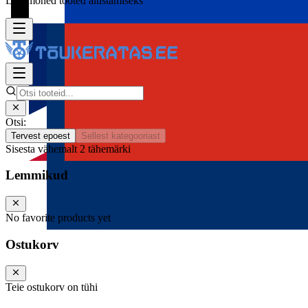
Lisa mõned tooted alustamiseks
Otsi:
Tervest epoest
Sellest kategooriast
Sisesta vähemalt 2 tähemärki
Lemmikud
No favorite products yet
Ostukorv
Teie ostukorv on tühi