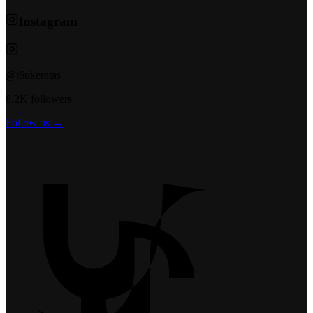
Instagram
@t6ukeratas
8.2K followers
Follow us →