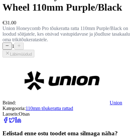
Wheel 110mm Purple/Black
€31.00
Union Honeycomb Pro tõukeratta ratta 110mm Purple/Black on
loodud sõitjatele, kes otsivad vastupidavuse ja jõudluse tasakaalu
oma trikitõukeratastele.
1
Läbimüüdud
Bränd:
Union
Kategooria:
110mm tõukeratta rattad
Laoseis:
Otsas
Eelistad enne ostu toodet oma silmaga näha?