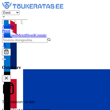
Avaleht
Pood
Teenused
Meist
Blogi
Kontakt
Ostukorv
Teie ostukorv on tühi