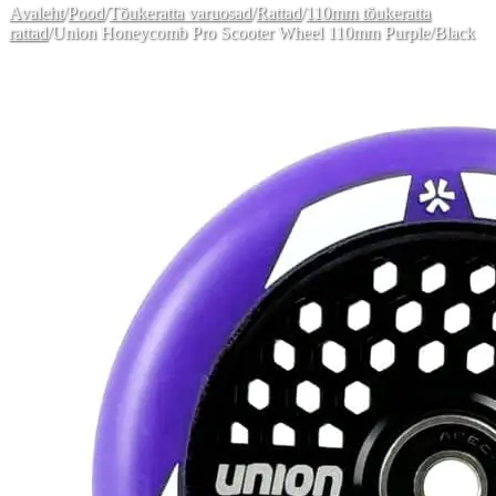
Avaleht
/
Pood
/
Tõukeratta varuosad
/
Rattad
/
110mm tõukeratta
rattad
/
Union Honeycomb Pro Scooter Wheel 110mm Purple/Black