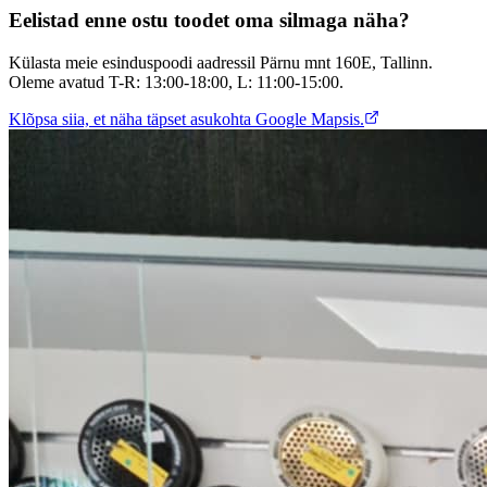
Eelistad enne ostu toodet oma silmaga näha?
Külasta meie esinduspoodi aadressil Pärnu mnt 160E, Tallinn.
Oleme avatud T-R: 13:00-18:00, L: 11:00-15:00.
Klõpsa siia, et näha täpset asukohta Google Mapsis.