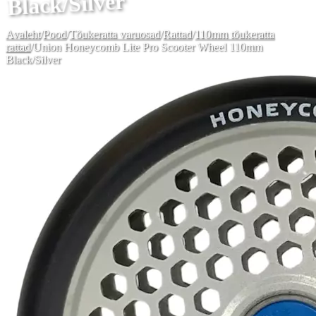
Black/Silver
Avaleht
/
Pood
/
Tõukeratta varuosad
/
Rattad
/
110mm tõukeratta
rattad
/
Union Honeycomb Lite Pro Scooter Wheel 110mm
Black/Silver