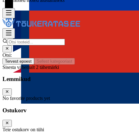
Lisa mõned tooted alustamiseks
Otsi:
Tervest epoest
Sellest kategooriast
Sisesta vähemalt 2 tähemärki
Lemmikud
No favorite products yet
Ostukorv
Teie ostukorv on tühi