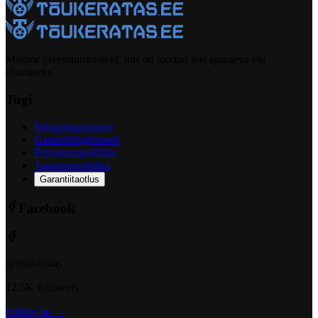
Müüme preemiumtooteid, mis on loodud teie igapäeva elu
tõstmiseks.
Tugi
Müügitingimused
Garantiitingimused
Privaatsuspoliitika
Tagastuspoliitika
Garantiitaotlus
Facebook
@t6ukeratas
12.5K followers
Follow us →