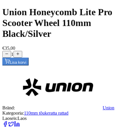
Union Honeycomb Lite Pro
Scooter Wheel 110mm
Black/Silver
€35,00
1
Lisa korvi
Bränd:
Union
Kategooria:
110mm tõukeratta rattad
Laoseis:
Laos