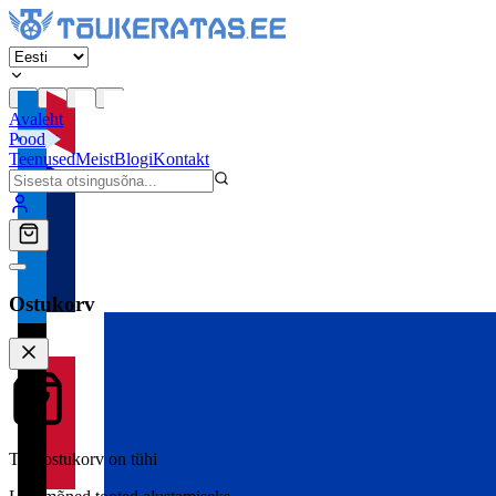
Avaleht
Pood
Teenused
Meist
Blogi
Kontakt
Ostukorv
Teie ostukorv on tühi