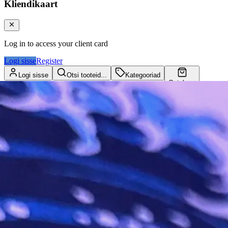
Kliendikaart
Log in to access your client card
Logi sisse
Register
Logi sisse
Otsi tooteid...
Kategooriad
Ostukorv
Kliendikaart