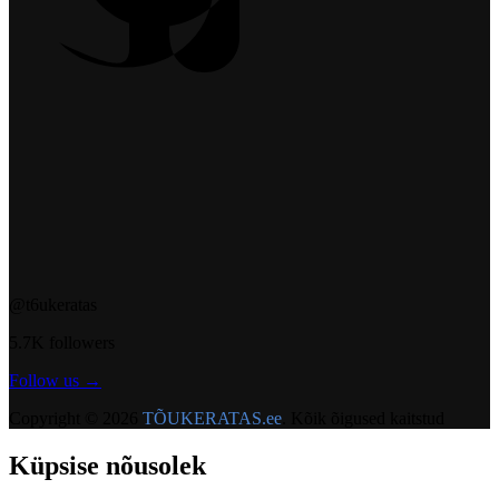
@t6ukeratas
5.7K followers
Follow us →
Copyright © 2026
TÕUKERATAS.ee
. Kõik õigused kaitstud
Küpsise nõusolek