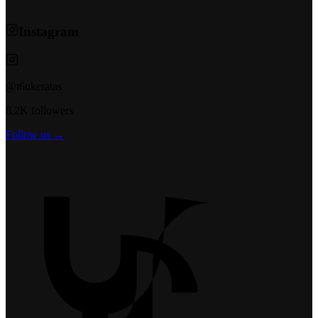
Instagram
@t6ukeratas
8.2K followers
Follow us →