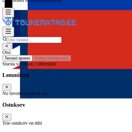
Lisa mõned tooted alustamiseks
Otsi:
Tervest epoest
Sellest kategooriast
Sisesta vähemalt 2 tähemärki
Lemmikud
No favorite products yet
Ostukorv
Teie ostukorv on tühi