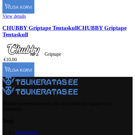
LISA KORVI
View details
CHUBBY Griptape Tentaskull
CHUBBY Griptape
Tentaskull
Griptape
€10,00
LISA KORVI
Müüme preemiumtooteid, mis on loodud teie igapäeva elu
tõstmiseks.
Tugi
Tingimused