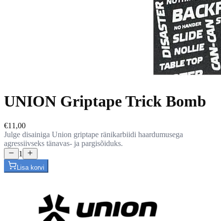
UNION Griptape Trick Bomb
€11,00
Julge disainiga Union griptape ränikarbiidi haardumusega
agressiivseks tänavas- ja pargisõiduks.
1
Lisa korvi