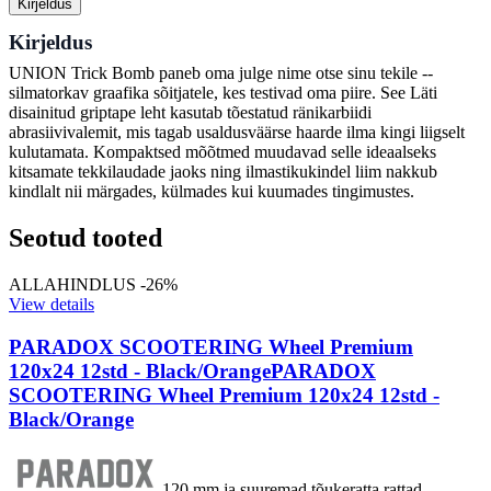
Kirjeldus
Kirjeldus
UNION Trick Bomb paneb oma julge nime otse sinu tekile --
silmatorkav graafika sõitjatele, kes testivad oma piire. See Läti
disainitud griptape leht kasutab tõestatud ränikarbiidi
abrasiivivalemit, mis tagab usaldusväärse haarde ilma kingi liigselt
kulutamata. Kompaktsed mõõtmed muudavad selle ideaalseks
kitsamate tekkilaudade jaoks ning ilmastikukindel liim nakkub
kindlalt nii märgades, külmades kui kuumades tingimustes.
Seotud tooted
ALLAHINDLUS -26%
View details
PARADOX SCOOTERING Wheel Premium
120x24 12std - Black/Orange
PARADOX
SCOOTERING Wheel Premium 120x24 12std -
Black/Orange
120 mm ja suuremad tõukeratta rattad