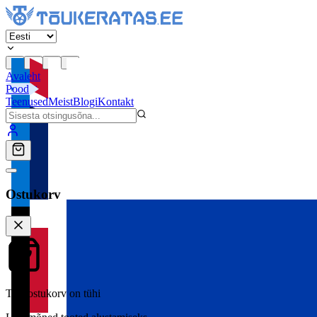
Avaleht
Pood
Teenused
Meist
Blogi
Kontakt
Ostukorv
Teie ostukorv on tühi