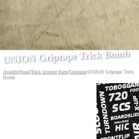
UNION Griptape Trick Bomb
Avaleht
/
Pood
/
Trick Scooter Parts
/
Griptape
/
UNION Griptape Trick
Bomb