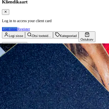
Kliendikaart
Log in to access your client card
Logi sisse
Register
Logi sisse
Otsi tooteid...
Kategooriad
Ostukorv
Kliendikaart