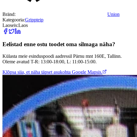
Bränd:
Union
Kategooria:
Grippteip
Laoseis:
Laos
Eelistad enne ostu toodet oma silmaga näha?
Külasta meie esinduspoodi aadressil Pärnu mnt 160E, Tallinn.
Oleme avatud T-R: 13:00-18:00, L: 11:00-15:00.
Klõpsa siia, et näha täpset asukohta Google Mapsis.