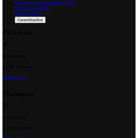
Warranty and complaints policy
Privaatsuspoliitika
Return Policy
Garantiitaotlus
Facebook
@t6ukeratas
12.5K followers
Follow us →
Instagram
@t6ukeratas
8.2K followers